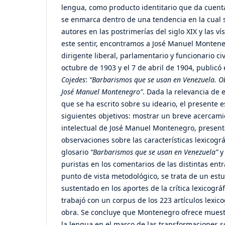
lengua, como producto identitario que da cuenta
se enmarca dentro de una tendencia en la cual s
autores en las postrimerías del siglo XIX y las ví
este sentir, encontramos a José Manuel Montene
dirigente liberal, parlamentario y funcionario civ
octubre de 1903 y el 7 de abril de 1904, publicó
Cojedes
:
“Barbarismos que se usan en Venezuela. Ob
José Manuel Montenegro”
. Dada la relevancia de 
que se ha escrito sobre su ideario, el presente e
siguientes objetivos: mostrar un breve acercamien
intelectual de José Manuel Montenegro, presen
observaciones sobre las características lexicográ
glosario
“Barbarismos que se usan en Venezuela”
y 
puristas en los comentarios de las distintas ent
punto de vista metodológico, se trata de un es
sustentado en los aportes de la crítica lexicográ
trabajó con un corpus de los 223 artículos lexi
obra. Se concluye que Montenegro ofrece muestr
la lengua en el marco de las transformaciones s