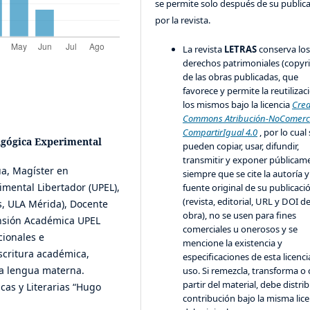
se permite solo después de su public
por la revista.
La revista
LETRAS
conserva lo
derechos patrimoniales (copyr
de las obras publicadas, que
favorece y permite la reutilizac
los mismos bajo la licencia
Crea
Commons Atribución-NoComerci
CompartirIgual 4.0
, por lo cual
agógica Experimental
pueden copiar, usar, difundir,
transmitir y exponer públicam
a, Magíster en
siempre que se cite la autoría y
imental Libertador (UPEL),
fuente original de su publicaci
(revista, editorial, URL y DOI de
s, ULA Mérida), Docente
obra), no se usen para fines
tensión Académica UPEL
comerciales u onerosos y se
cionales e
mencione la existencia y
scritura académica,
especificaciones de esta licenci
la lengua materna.
uso. Si remezcla, transforma o 
partir del material, debe distrib
cas y Literarias “Hugo
contribución bajo la misma lice