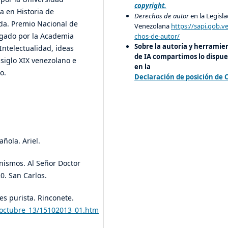
copyright.
a en Historia de
Derechos de autor
en la Legisla
da. Premio Nacional de
Venezolana
https://sapi.gob.v
rgado por la Academia
chos-de-autor/
Sobre la autoría y herramie
 Intelectualidad, ideas
de IA compartimos lo dispue
l siglo XIX venezolano e
en la
o.
Declaración de posición de 
añola. Ariel.
anismos. Al Señor Doctor
0. San Carlos.
es purista. Rinconete.
s/octubre_13/15102013_01.htm