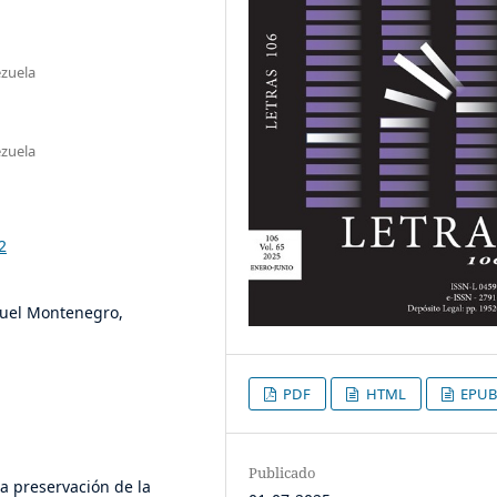
ezuela
ezuela
2
nuel Montenegro,
PDF
HTML
EPUB
Publicado
la preservación de la