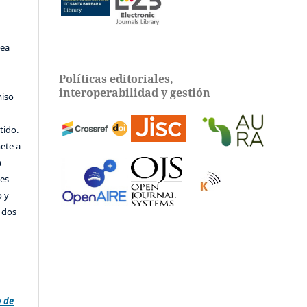
sea
Políticas editoriales,
interoperabilidad y gestión
miso
tido.
ete a
a
tes
o y
e dos
e
o de