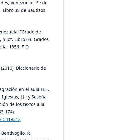
edes, Venezuela: “Fe de
 Libro 38 de Bautizos.
Venezuela: “Grado de
 hijo”. Libro 63. Grados
fía. 1856. F-O,
(2010). Diccionario de
tegración en el aula ELE.
Iglesias, J.J.; y Seseña
ción de los textos a la
3-174).
go=5419312
 Bentivoglio, P.,