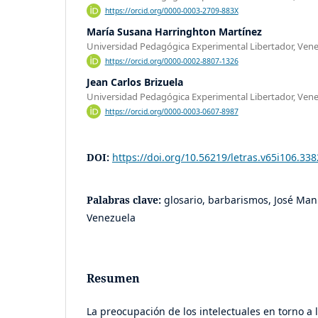
https://orcid.org/0000-0003-2709-883X
María Susana Harringhton Martínez
Universidad Pedagógica Experimental Libertador, Ven
https://orcid.org/0000-0002-8807-1326
Jean Carlos Brizuela
Universidad Pedagógica Experimental Libertador, Ven
https://orcid.org/0000-0003-0607-8987
DOI:
https://doi.org/10.56219/letras.v65i106.338
Palabras clave:
glosario, barbarismos, José Ma
Venezuela
Resumen
La preocupación de los intelectuales en torno a 