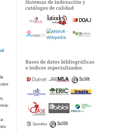
Sistemas de indexación y
catálogos de calidad
ual
Bases de datos bibliográficas
e índices especializados
la
ículos
s,
encia:
ca
esto