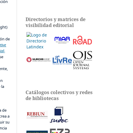
ación
Directorios y matrices de
s
visibilidad editorial
ight)
ión de
tive
al-
 se
ente,
ón
 la
Catálogos colectivos y redes
de bibliotecas
a de
crea a
uir su
ncia