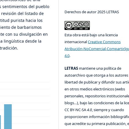
os sentimientos del pueblo
Derechos de autor 2025 LETRAS
revisión del listado de
itud purista hacia los
miento de barbarismos
e con su divulgación en
Esta obra está bajo una licencia
ia lingüística desde la
internacional
Creative Commons
tradición.
Atribución-NoComercial-CompartirIg
4.0
.
LETRAS
mantiene una política de
autoarchivo que otorga a los autores 
libertad de publicar y difundir sus art
en otros medios electrónicos (webs
personales, repositorios institucionale
blogs…), bajo las condiciones de la lic
CC BY-NC-SA
4.0
, siempre y cuando
proporcionen información bibliográfi
que acredite su primera publicación, 