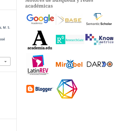
académicas
z, M. S.
José