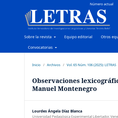
Número actual
Sobre la revista
Equipo editorial
Otros eq
Convocatorias
Inicio
/
Archivos
/
Vol. 65 Núm. 106 (2025): LETRAS
Observaciones lexicográfic
Manuel Montenegro
Lourdes Ángela Díaz Blanca
Universidad Pedagógica Experimental Libertador, Ven