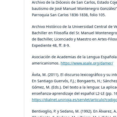
Archivo de la Diócesis de San Carlos, Estado Coj
bautismo de José Manuel Montenegro González”.
Parroquia San Carlos 1836-1838, folio 105.
Archivo Histórico de la Universidad Central de 
Bachiller en Filosofía del Sr. Manuel Montenegro,
de Bachiller, Licenciado y Maestro en Artes-Filoso
Expediente 48, ff. 8-9.
Asociación de Academias de la Lengua Española 
americanismos.
https://www.asale.org/damer/
Ávila, M. (2011). El discurso lexicográfico y su in
En Santiago Guervós, F.J.; Bongaerts, H.; Sánchez 
Gómez, M. (Eds.). Del texto a la lengua: La aplica
enseñanza-aprendizaje del español L2-LE (pp. 16
https://dialnet.unirioja.es/servlet/articulo?codi
Bentivoglio, P. y Sedano, M. (1992). En Álvarez, A.