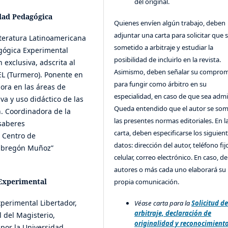
del original.
dad Pedagógica
Quienes envíen algún trabajo, deben
adjuntar una carta para solicitar que 
iteratura Latinoamericana
sometido a arbitraje y estudiar la
gógica Experimental
posibilidad de incluirlo en la revista.
 exclusiva, adscrita al
Asimismo, deben señalar su compro
L (Turmero). Ponente en
para fungir como árbitro en su
ora en las áreas de
especialidad, en caso de que sea admi
va y uso didáctico de las
Queda entendido que el autor se som
n. Coordinadora de la
las presentes normas editoriales. En l
 saberes
carta, deben especificarse los siguien
l Centro de
datos: dirección del autor, teléfono fij
o Obregón Muñoz”
celular, correo electrónico. En caso, d
autores o más cada uno elaborará su
Experimental
propia comunicación.
xperimental Libertador,
Véase carta para la
Solicitud d
arbitraje, declaración de
l del Magisterio,
originalidad y reconocimient
 por la Universidad