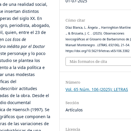
01-07-2025
 de una realidad social,
e insertan distintos
speras del siglo XX. En
Cómo citar
gro, periodista, abogado,
Díaz Blanca, L. Ángela ., Harringhton Martíne
il, quien, entre el 23 de
., & Brizuela, J. C. . (2025). Observaciones
 en
Los Ecos de
lexicográficas al Glosario de Barbarismos de 
Manuel Montenegro .
LETRAS
,
65
(106), 21–54.
ra inédita por el Doctor
https://doi.org/10.56219/letras.v65i106.3382
este personaje y lo poco
studio se plantea los
Más formatos de cita
to a la vida política e
tar unas modestas
ficas del
Número
describir actitudes
Vol. 65 Núm. 106 (2025): LETRAS
radas de la obra. Desde el
tudio documental
Sección
fica de Haensch (1997). Se
Artículos
cográficos que componen la
as de las variaciones de
Licencia
ociohistóricas de una