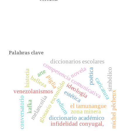
Palabras clave
diccionarios escolares
competencia comunicativa
novela
simbólico
poética
arte
historia
piglia
belleza
caricatura
glosario escondido
ideología
venezolanismos
estética
michel pêcheux
melancolía
conversatorio
tedium
kafka
el tamunangue
zona minera
diccionario académico
infidelidad conyugal,