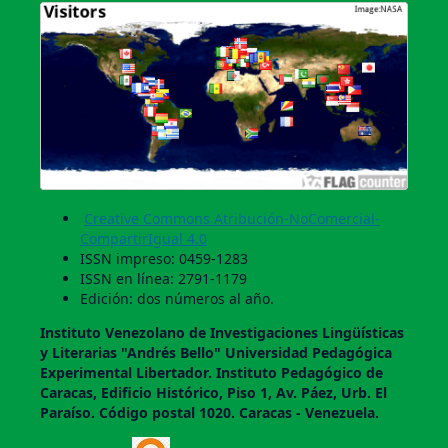
Creative Commons Atribución-NoComercial-
CompartirIgual 4.0
ISSN impreso: 0459-1283
ISSN en línea: 2791-1179
Edición: dos números al año.
Instituto Venezolano de Investigaciones Lingüí­sticas
y Literarias "Andrés Bello" Universidad Pedagógica
Experimental Libertador. Instituto Pedagógico de
Caracas, Edificio Histórico, Piso 1, Av. Páez, Urb. El
Paraí­so. Código postal 1020. Caracas - Venezuela.