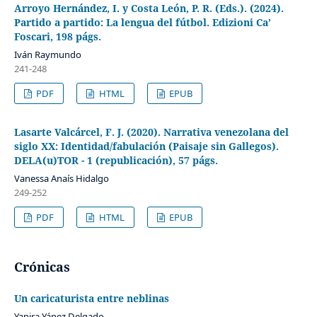
Arroyo Hernández, I. y Costa León, P. R. (Eds.). (2024).
Partido a partido: La lengua del fútbol. Edizioni Ca’
Foscari, 198 págs.
Iván Raymundo
241-248
PDF
HTML
EPUB
Lasarte Valcárcel, F. J. (2020). Narrativa venezolana del
siglo XX: Identidad/fabulación (Paisaje sin Gallegos).
DELA(u)TOR - 1 (republicación), 57 págs.
Vanessa Anaís Hidalgo
249-252
PDF
HTML
EPUB
Crónicas
Un caricaturista entre neblinas
Yanira Yánez Delgado