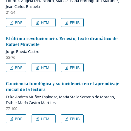
Lourdes Ángela Díaz Blanca, María Susana Harringhton Martínez,
Jean Carlos Brizuela
21-54
PDF
HTML
EPUB
El último revolucionario: Ernesto, texto dramático de
Rafael Minvielle
Jorge Rueda Castro
55-76
PDF
HTML
EPUB
Conciencia fonológica y su incidencia en el aprendizaje
inicial de la lectura
Erika Andrea Muñoz Espinoza, María Stella Serrano de Moreno,
Esther María Castro Martínez
77-100
PDF
HTML
EPUB