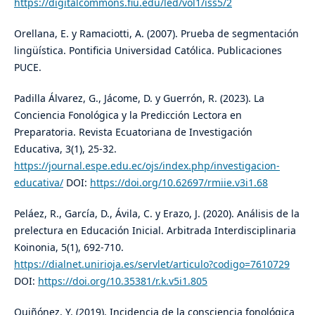
https://digitalcommons.fiu.edu/led/vol1/iss5/2
Orellana, E. y Ramaciotti, A. (2007). Prueba de segmentación
lingüística. Pontificia Universidad Católica. Publicaciones
PUCE.
Padilla Álvarez, G., Jácome, D. y Guerrón, R. (2023). La
Conciencia Fonológica y la Predicción Lectora en
Preparatoria. Revista Ecuatoriana de Investigación
Educativa, 3(1), 25-32.
https://journal.espe.edu.ec/ojs/index.php/investigacion-
educativa/
DOI:
https://doi.org/10.62697/rmiie.v3i1.68
Peláez, R., García, D., Ávila, C. y Erazo, J. (2020). Análisis de la
prelectura en Educación Inicial. Arbitrada Interdisciplinaria
Koinonia, 5(1), 692-710.
https://dialnet.unirioja.es/servlet/articulo?codigo=7610729
DOI:
https://doi.org/10.35381/r.k.v5i1.805
Quiñónez, Y. (2019). Incidencia de la consciencia fonológica