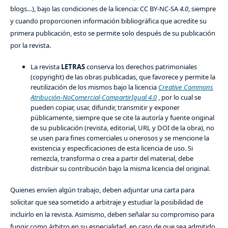
blogs…), bajo las condiciones de la licencia: CC BY-NC-SA
4.0
, siempre
y cuando proporcionen información bibliográfica que acredite su
primera publicación, esto se permite solo después de su publicación
por la revista.
La revista
LETRAS
conserva los derechos patrimoniales
(copyright) de las obras publicadas, que favorece y permite la
reutilización de los mismos bajo la licencia
Creative Commons
Atribución-NoComercial-CompartirIgual 4.0
, por lo cual se
pueden copiar, usar, difundir, transmitir y exponer
públicamente, siempre que se cite la autoría y fuente original
de su publicación (revista, editorial, URL y DOI de la obra), no
se usen para fines comerciales u onerosos y se mencione la
existencia y especificaciones de esta licencia de uso. Si
remezcla, transforma o crea a partir del material, debe
distribuir su contribución bajo la misma licencia del original.
Quienes envíen algún trabajo, deben adjuntar una carta para
solicitar que sea sometido a arbitraje y estudiar la posibilidad de
incluirlo en la revista. Asimismo, deben señalar su compromiso para
fungir como árbitro en su especialidad, en caso de que sea admitido.