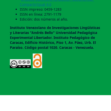
CompartirIgual 4.0
ISSN impreso: 0459-1283
ISSN en línea: 2791-1179
Edición: dos números al año.
Instituto Venezolano de Investigaciones Lingüí­sticas
y Literarias "Andrés Bello" Universidad Pedagógica
Experimental Libertador. Instituto Pedagógico de
Caracas, Edificio Histórico, Piso 1, Av. Páez, Urb. El
Paraí­so. Código postal 1020. Caracas - Venezuela.