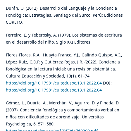
Durán, O. (2012). Desarrollo del Lenguaje y la Conciencia
Fonológica: Estrategias. Santiago del Surco, Perú: Ediciones
COREFO.
Ferreiro, E. y Teberosky, A. (1979). Los sistemas de escritura
en el desarrollo del niño. Siglo XXI Editores.
Flores-Flores, R.A., Huayta-Franco, Y.J., Galindo-Quispe, A.I.,
López-Ruiz, C.D.P. y Gutiérrez-Rojas, J.R. (2022). Conciencia
fonológica en la lectura inicial: una revisión sistemática.
Cultura Educación y Sociedad, 13(1), 61–74.
https://doi.org/10.17981/cultedusoc.13.1.2022.04
DOI:
https://doi.org/10.17981/cultedusoc.13.1.2022.04
Gómez, L., Duarte, A., Merchán, V., Aguirre, D. y Pineda, D.
(2007). Conciencia fonológica y comportamiento verbal en
niños con dificultades de aprendizaje. Universitas
Psychologica, 6, 571-580.
https://www.redalyc.org/pdf/647/64760309.pdf