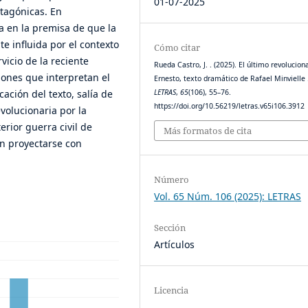
01-07-2025
otagónicas. En
a en la premisa de que la
e influida por el contexto
Cómo citar
vicio de la reciente
Rueda Castro, J. . (2025). El último revoluciona
iones que interpretan el
Ernesto, texto dramático de Rafael Minvielle 
icación del texto, salía de
LETRAS
,
65
(106), 55–76.
https://doi.org/10.56219/letras.v65i106.3912
volucionaria por la
erior guerra civil de
Más formatos de cita
an proyectarse con
Número
Vol. 65 Núm. 106 (2025): LETRAS
Sección
Artículos
Licencia