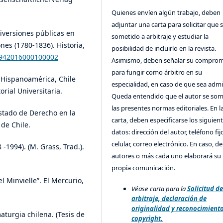
Quienes envíen algún trabajo, deben
adjuntar una carta para solicitar que 
diversiones públicas en
sometido a arbitraje y estudiar la
nes (1780-1836). Historia,
posibilidad de incluirlo en la revista.
71942016000100002
Asimismo, deben señalar su compro
para fungir como árbitro en su
n Hispanoamérica, Chile
especialidad, en caso de que sea admi
orial Universitaria.
Queda entendido que el autor se som
las presentes normas editoriales. En l
 Estado de Derecho en la
carta, deben especificarse los siguien
 de Chile.
datos: dirección del autor, teléfono fij
celular, correo electrónico. En caso, d
8 -1994). (M. Grass, Trad.).
autores o más cada uno elaborará su
propia comunicación.
l Minvielle”. El Mercurio,
Véase carta para la
Solicitud d
arbitraje, declaración de
originalidad y reconocimient
aturgia chilena. (Tesis de
copyright.