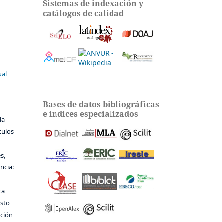
Sistemas de indexación y
catálogos de calidad
ual
Bases de datos bibliográficas
e índices especializados
la
ículos
s,
encia:
ca
esto
ación