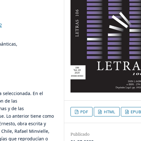
2
ánticas,
ra seleccionada. En el
ón de las
mas y de las
PDF
HTML
EPUB
e. Lo anterior tiene como
rnesto, obra escrita y
Chile, Rafael Minvielle,
Publicado
ogías que reproducían o