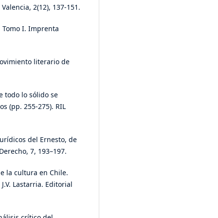
Valencia, 2(12), 137-151.
l. Tomo I. Imprenta
ovimiento literario de
 todo lo sólido se
s (pp. 255-275). RIL
jurídicos del Ernesto, de
 Derecho, 7, 193–197.
e la cultura en Chile.
J.V. Lastarria. Editorial
álisis crítico del