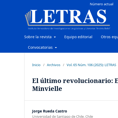
Número actual
Sobre la revista
Equipo editorial
Otros eq
Convocatorias
Inicio
/
Archivos
/
Vol. 65 Núm. 106 (2025): LETRAS
El último revolucionario: 
Minvielle
Jorge Rueda Castro
Universidad de Santiago de Chile, Chile