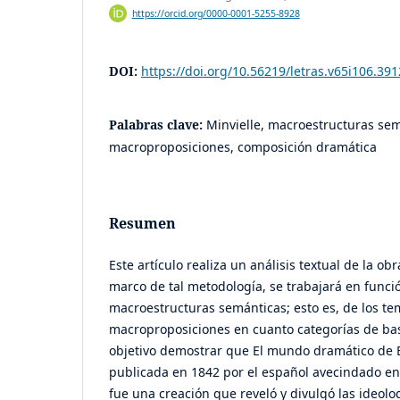
https://orcid.org/0000-0001-5255-8928
DOI:
https://doi.org/10.56219/letras.v65i106.391
Palabras clave:
Minvielle, macroestructuras sem
macroproposiciones, composición dramática
Resumen
Este artículo realiza un análisis textual de la ob
marco de tal metodología, se trabajará en funci
macroestructuras semánticas; esto es, de los te
macroproposiciones en cuanto categorías de bas
objetivo demostrar que El mundo dramático de E
publicada en 1842 por el español avecindado en 
fue una creación que reveló y divulgó las ideol