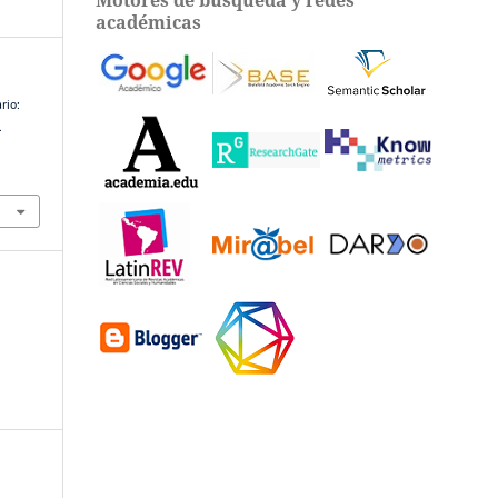
académicas
rio:
.