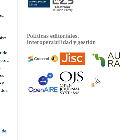
sea
Políticas editoriales,
miso
interoperabilidad y gestión
tido.
ete a
a
tes
o y
e dos
e
o de