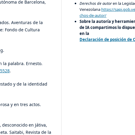
Autónoma de Barcelona,
Derechos de autor
en la Legisla
Venezolana
https://sapi.gob.v
chos-de-autor/
Sobre la autoría y herramie
ados. Aventuras de la
de IA compartimos lo dispue
e: Fondo de Cultura
en la
Declaración de posición de 
ag.
n la palabra. Ernesto.
85528
.
estado y de la identidad
rosa y en tres actos.
, desconocido en Játiva,
ta. Saitabi, Revista de la