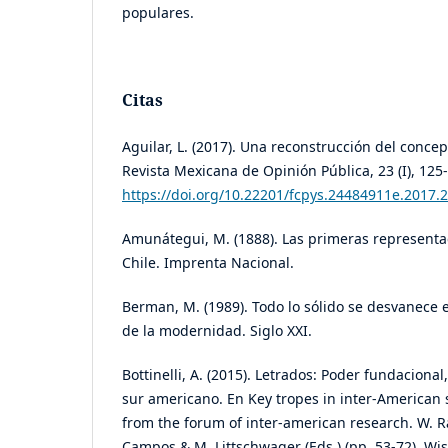
populares.
Citas
Aguilar, L. (2017). Una reconstrucción del conce
Revista Mexicana de Opinión Pública, 23 (I), 125
https://doi.org/10.22201/fcpys.24484911e.2017.
Amunátegui, M. (1888). Las primeras represent
Chile. Imprenta Nacional.
Berman, M. (1989). Todo lo sólido se desvanece e
de la modernidad. Siglo XXI.
Bottinelli, A. (2015). Letrados: Poder fundacional,
sur americano. En Key tropes in inter-American 
from the forum of inter-american research. W. Ra
Campos & M. Littschwager (Eds.) (pp. 53-72). Wi