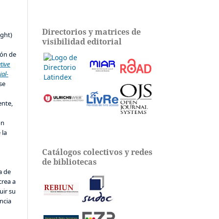
s
Directorios y matrices de
ight)
visibilidad editorial
ión de
tive
al-
 se
ente,
ón
 la
Catálogos colectivos y redes
de bibliotecas
a de
crea a
uir su
ncia