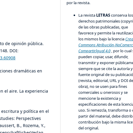
por la revista.
La revista
LETRAS
conserva lo
derechos patrimoniales (copyr
de las obras publicadas, que
favorece y permite la reutilizac
los mismos bajo la licencia
Crea
pto de opinión pública.
Commons Atribución-NoComerci
-148. DOI:
CompartirIgual 4.0
, por lo cual
pueden copiar, usar, difundir,
23.60908
transmitir y exponer públicam
siempre que se cite la autoría y
aciones dramáticas en
fuente original de su publicaci
(revista, editorial, URL y DOI de
obra), no se usen para fines
n el aire. La experiencia
comerciales u onerosos y se
mencione la existencia y
especificaciones de esta licenci
uso. Si remezcla, transforma o 
 escritura y política en el
partir del material, debe distrib
studies: Perspectives
contribución bajo la misma lice
ussert, B., Rozema, Y.,
del original.
ssenschaftlicherVerlag