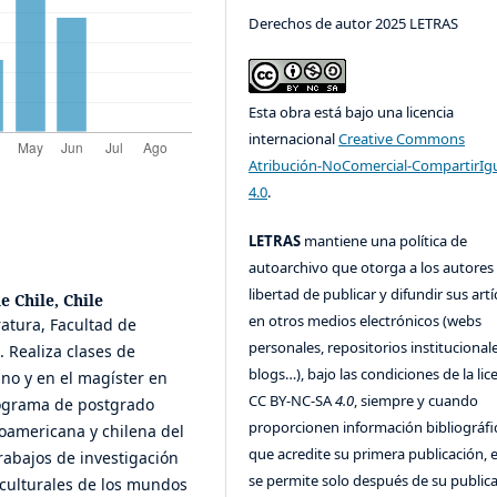
Derechos de autor 2025 LETRAS
Esta obra está bajo una licencia
internacional
Creative Commons
Atribución-NoComercial-CompartirIg
4.0
.
LETRAS
mantiene una política de
autoarchivo que otorga a los autores 
libertad de publicar y difundir sus art
e Chile, Chile
en otros medios electrónicos (webs
ratura, Facultad de
personales, repositorios institucionale
 Realiza clases de
blogs…), bajo las condiciones de la lic
ano y en el magíster en
CC BY-NC-SA
4.0
, siempre y cuando
programa de postgrado
proporcionen información bibliográfi
noamericana y chilena del
que acredite su primera publicación, 
trabajos de investigación
se permite solo después de su public
 culturales de los mundos