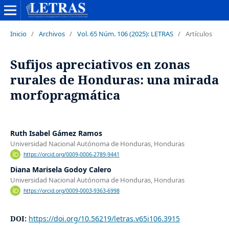
Inicio
/
Archivos
/
Vol. 65 Núm. 106 (2025): LETRAS
/
Artículos
Sufijos apreciativos en zonas
rurales de Honduras: una mirada
morfopragmática
Ruth Isabel Gámez Ramos
Universidad Nacional Autónoma de Honduras, Honduras
https://orcid.org/0009-0006-2789-9441
Diana Marisela Godoy Calero
Universidad Nacional Autónoma de Honduras, Honduras
https://orcid.org/0009-0003-9363-6998
DOI:
https://doi.org/10.56219/letras.v65i106.3915