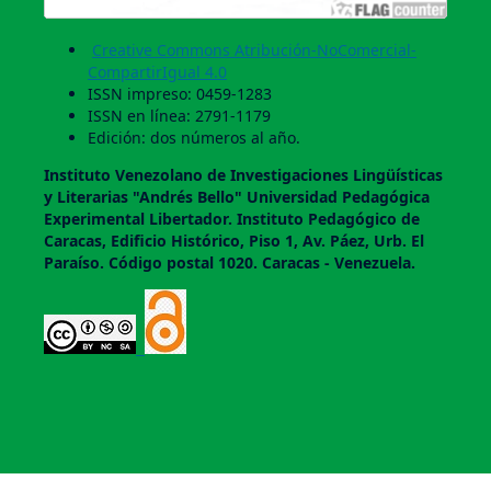
Creative Commons Atribución-NoComercial-
CompartirIgual 4.0
ISSN impreso: 0459-1283
ISSN en línea: 2791-1179
Edición: dos números al año.
Instituto Venezolano de Investigaciones Lingüí­sticas
y Literarias "Andrés Bello" Universidad Pedagógica
Experimental Libertador. Instituto Pedagógico de
Caracas, Edificio Histórico, Piso 1, Av. Páez, Urb. El
Paraí­so. Código postal 1020. Caracas - Venezuela.