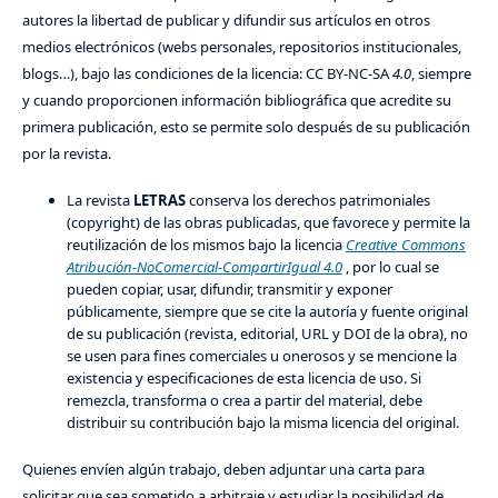
autores la libertad de publicar y difundir sus artículos en otros
medios electrónicos (webs personales, repositorios institucionales,
blogs…), bajo las condiciones de la licencia: CC BY-NC-SA
4.0
, siempre
y cuando proporcionen información bibliográfica que acredite su
primera publicación, esto se permite solo después de su publicación
por la revista.
La revista
LETRAS
conserva los derechos patrimoniales
(copyright) de las obras publicadas, que favorece y permite la
reutilización de los mismos bajo la licencia
Creative Commons
Atribución-NoComercial-CompartirIgual 4.0
, por lo cual se
pueden copiar, usar, difundir, transmitir y exponer
públicamente, siempre que se cite la autoría y fuente original
de su publicación (revista, editorial, URL y DOI de la obra), no
se usen para fines comerciales u onerosos y se mencione la
existencia y especificaciones de esta licencia de uso. Si
remezcla, transforma o crea a partir del material, debe
distribuir su contribución bajo la misma licencia del original.
Quienes envíen algún trabajo, deben adjuntar una carta para
solicitar que sea sometido a arbitraje y estudiar la posibilidad de