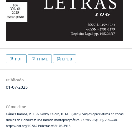
PDF
HTML
EPUB
Publicado
01-07-2025
Cómo citar
Gámez Ramos, R. I., & Godoy Calero, D. M. . (2025). Sufijos apreciativos en zonas
rurales de Honduras: una mirada morfopragmática.
LETRAS
,
65
(106), 209–240.
https://doi.org/10.56219/letras.v65i106.3915