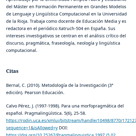
del Máster en Formación Permanente en Grandes Modelos
de Lenguaje y Lingüística Computacional en la Universidad
de la Rioja. Trabaja como docente de Educación Media y es
redactora en el periódico Xatruch-504 en España. Sus
intereses investigativos se centran en el análisis crítico del
discurso, pragmática, fraseología, neología y lingüística
computacional.
Citas
Bernal, C. (2010). Metodología de la Investigación (3ª
edición). Pearson Educación.
Calvo Pérez, J. (1997-1998). Para una morfopragmática del
español. Pragmalingüística. 5(6), 25-58.
https://rodin.uca.es/xmlui/bitstream/handle/10498/8770/17212
sequence=1&isAllowed=y
DOI:
https://doi.org/10.25267/Pragmalinguistica.1997.i5.02