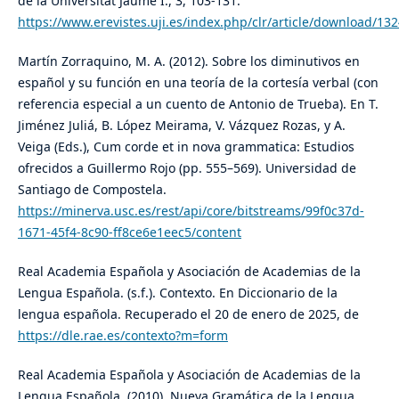
de la Universitat Jaume I., 3, 103-131.
https://www.erevistes.uji.es/index.php/clr/article/download/13
Martín Zorraquino, M. A. (2012). Sobre los diminutivos en
español y su función en una teoría de la cortesía verbal (con
referencia especial a un cuento de Antonio de Trueba). En T.
Jiménez Juliá, B. López Meirama, V. Vázquez Rozas, y A.
Veiga (Eds.), Cum corde et in nova grammatica: Estudios
ofrecidos a Guillermo Rojo (pp. 555–569). Universidad de
Santiago de Compostela.
https://minerva.usc.es/rest/api/core/bitstreams/99f0c37d-
1671-45f4-8c90-ff8ce6e1eec5/content
Real Academia Española y Asociación de Academias de la
Lengua Española. (s.f.). Contexto. En Diccionario de la
lengua española. Recuperado el 20 de enero de 2025, de
https://dle.rae.es/contexto?m=form
Real Academia Española y Asociación de Academias de la
Lengua Española. (2010). Nueva Gramática de la Lengua