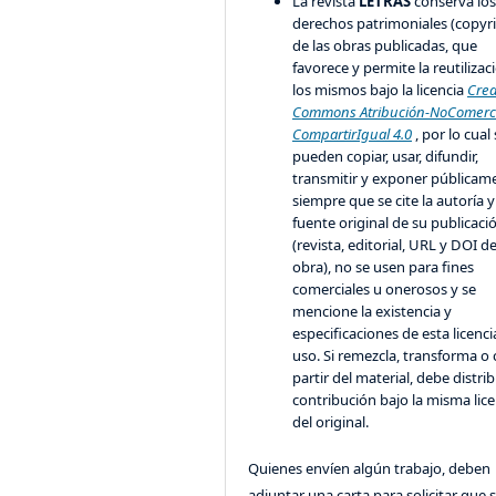
La revista
LETRAS
conserva lo
derechos patrimoniales (copyr
de las obras publicadas, que
favorece y permite la reutilizac
los mismos bajo la licencia
Crea
Commons Atribución-NoComerci
CompartirIgual 4.0
, por lo cual
pueden copiar, usar, difundir,
transmitir y exponer públicam
siempre que se cite la autoría y
fuente original de su publicaci
(revista, editorial, URL y DOI de
obra), no se usen para fines
comerciales u onerosos y se
mencione la existencia y
especificaciones de esta licenci
uso. Si remezcla, transforma o 
partir del material, debe distrib
contribución bajo la misma lice
del original.
Quienes envíen algún trabajo, deben
adjuntar una carta para solicitar que 