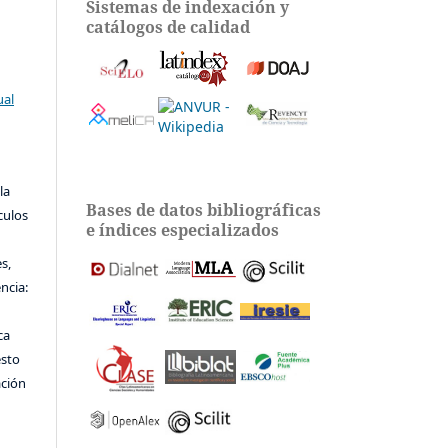
Sistemas de indexación y
catálogos de calidad
ual
la
Bases de datos bibliográficas
ículos
e índices especializados
s,
encia:
ca
esto
ación