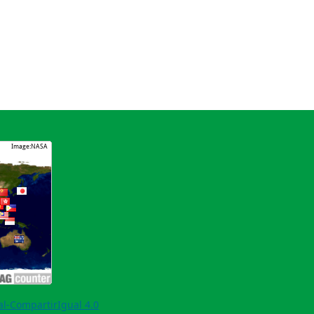
l-CompartirIgual 4.0