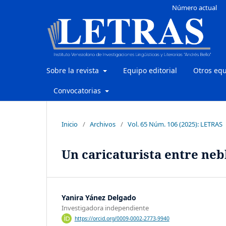
Número actual
Sobre la revista
Equipo editorial
Otros eq
Convocatorias
Inicio
/
Archivos
/
Vol. 65 Núm. 106 (2025): LETRAS
Un caricaturista entre neb
Yanira Yánez Delgado
Investigadora independiente
https://orcid.org/0009-0002-2773-9940