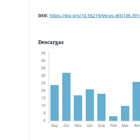
DOI:
https://doi.org/10.56219/letras.v65i106.391
Descargas