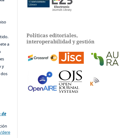
miso
Políticas editoriales,
tido.
interoperabilidad y gestión
ete a
a
tes
o y
e dos
e
o de
ción
e/dere