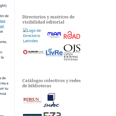
s
ight)
ión de
Directorios y matrices de
tive
visibilidad editorial
al-
 se
ente,
ón
 la
a de
Catálogos colectivos y redes
crea a
de bibliotecas
uir su
ncia
sea