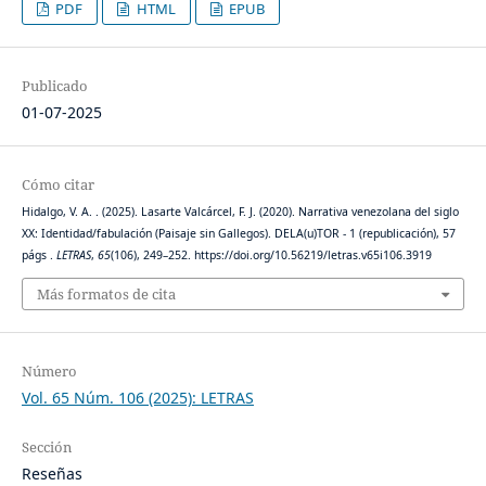
PDF
HTML
EPUB
Publicado
01-07-2025
Cómo citar
Hidalgo, V. A. . (2025). Lasarte Valcárcel, F. J. (2020). Narrativa venezolana del siglo
XX: Identidad/fabulación (Paisaje sin Gallegos). DELA(u)TOR - 1 (republicación), 57
págs .
LETRAS
,
65
(106), 249–252. https://doi.org/10.56219/letras.v65i106.3919
Más formatos de cita
Número
Vol. 65 Núm. 106 (2025): LETRAS
Sección
Reseñas