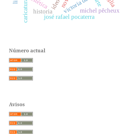
victoria de stefano
piglia
estética
arte
caricatura
michel pêcheux
historia
josé rafael pocaterra
Número actual
Avisos