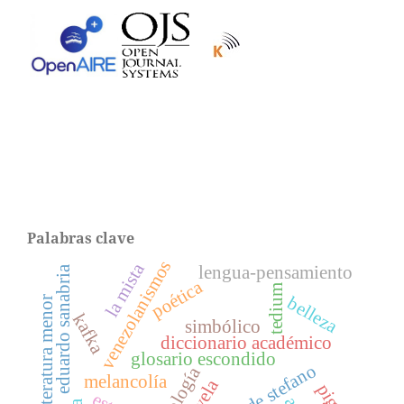
Palabras clave
venezolanismos
la mista
lengua-pensamiento
eduardo sanabria
poética
tedium
belleza
literatura menor
kafka
simbólico
diccionario académico
glosario escondido
ideología
melancolía
novela