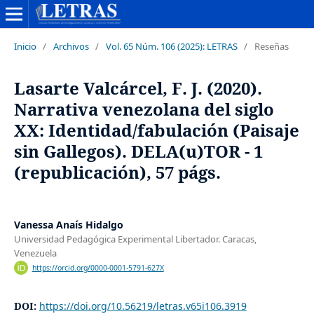
Inicio
/
Archivos
/
Vol. 65 Núm. 106 (2025): LETRAS
/
Reseñas
Lasarte Valcárcel, F. J. (2020).
Narrativa venezolana del siglo
XX: Identidad/fabulación (Paisaje
sin Gallegos). DELA(u)TOR - 1
(republicación), 57 págs.
Vanessa Anaís Hidalgo
Universidad Pedagógica Experimental Libertador. Caracas,
Venezuela
https://orcid.org/0000-0001-5791-627X
DOI:
https://doi.org/10.56219/letras.v65i106.3919