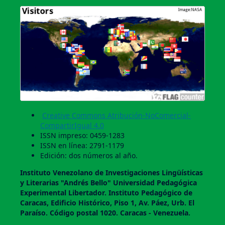
Creative Commons Atribución-NoComercial-
CompartirIgual 4.0
ISSN impreso: 0459-1283
ISSN en línea: 2791-1179
Edición: dos números al año.
Instituto Venezolano de Investigaciones Lingüí­sticas
y Literarias "Andrés Bello" Universidad Pedagógica
Experimental Libertador. Instituto Pedagógico de
Caracas, Edificio Histórico, Piso 1, Av. Páez, Urb. El
Paraí­so. Código postal 1020. Caracas - Venezuela.