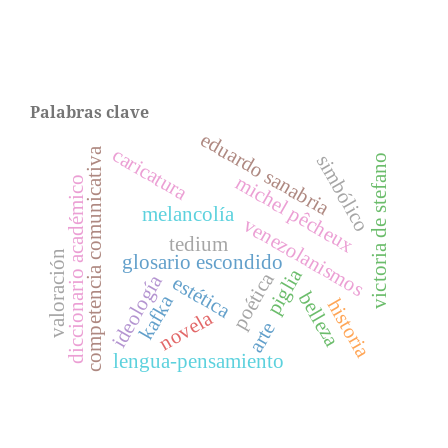
Palabras clave
eduardo sanabria
caricatura
competencia comunicativa
simbólico
victoria de stefano
michel pêcheux
diccionario académico
melancolía
venezolanismos
tedium
valoración
glosario escondido
piglia
poética
ideología
estética
belleza
kafka
historia
novela
arte
lengua-pensamiento