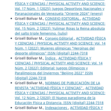
FÍSICA Y CIENCIAS / PHYSICAL ACTIVITY AND SCIENCE:
Vol. 17 Núm. 1 (2025): Juegos Deportivos Nacionales y
Paranacionales de Venezuela "Oriente 2024" (enero)
Grisell Bolívar M.,
CONSEJO EDITORIAL
,
ACTIVIDAD
FÍSICA Y CIENCIAS / PHYSICAL ACTIVITY AND SCIENCE:
Vol. 15 Núm. 2 (2023): Yulimar Rojas la Reina absoluta
del salto triple femenino. (julio)
Grisell Bolívar M.,
Consejo Editorial
,
ACTIVIDAD FÍSICA
Y CIENCIAS / PHYSICAL ACTIVITY AND SCIENCE: Vol. 14
Núm. 1 (2022): Mujeres olímpicas "Heroínas del
deporte olímpicos" ISSN (digital) 2244-7318
Grisell Bolívar M.,
Índice
,
ACTIVIDAD FÍSICA Y
CIENCIAS / PHYSICAL ACTIVITY AND SCIENCE: Vol. 14
Núm. 2 (2022): Editorial: Juegos Olímpicos y
Paralímpicos del Inviernos “Beijing 2022” ISSN
(digital) 2244-7318
Grisell Bolívar M.,
NORMAS DE PUBLICACIÓN DE LA
REVISTA “ACTIVIDAD FÍSICA Y CIENCIAS”
,
ACTIVIDAD
FÍSICA Y CIENCIAS / PHYSICAL ACTIVITY AND SCIENCE:
Vol. 12 Núm. 2 (2020): El Nuevo paradigma de la
Educación Física a Distancia. ISSN (digital) 2244-7318
Grisell Bolívar M.,
Indexaciones
,
ACTIVIDAD FÍSICA Y