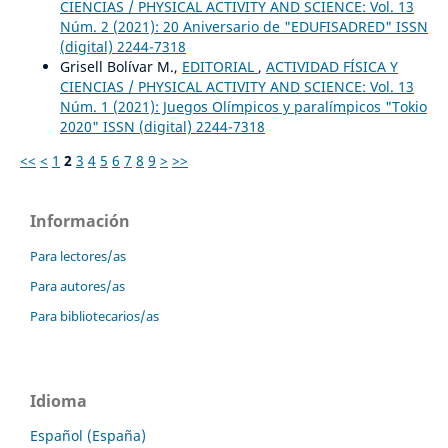
CIENCIAS / PHYSICAL ACTIVITY AND SCIENCE: Vol. 13
Núm. 2 (2021): 20 Aniversario de "EDUFISADRED" ISSN
(digital) 2244-7318
Grisell Bolívar M.,
EDITORIAL
,
ACTIVIDAD FÍSICA Y
CIENCIAS / PHYSICAL ACTIVITY AND SCIENCE: Vol. 13
Núm. 1 (2021): Juegos Olímpicos y paralímpicos "Tokio
2020" ISSN (digital) 2244-7318
<<
<
1
2
3
4
5
6
7
8
9
>
>>
Información
Para lectores/as
Para autores/as
Para bibliotecarios/as
Idioma
Español (España)