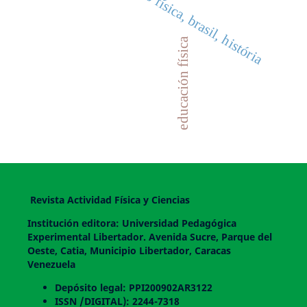
educação física, brasil, história
educación física
Revista Actividad Física y Ciencias
Institución editora: Universidad Pedagógica
Experimental Libertador. Avenida Sucre, Parque del
Oeste, Catia, Municipio Libertador, Caracas
Venezuela
Depósito legal: PPI200902AR3122
ISSN /DIGITAL): 2244-7318