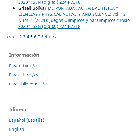
2020" ISSN (digital) 2244-7318
Grisell Bolívar M.,
PORTADA
,
ACTIVIDAD FÍSICA Y
CIENCIAS / PHYSICAL ACTIVITY AND SCIENCE: Vol. 13
Núm. 1 (2021): Juegos Olímpicos y paralímpicos "Tokio
2020" ISSN (digital) 2244-7318
<<
<
1
2
3
4
5
6
7
8
9
>
>>
Información
Para lectores/as
Para autores/as
Para bibliotecarios/as
Idioma
Español (España)
English