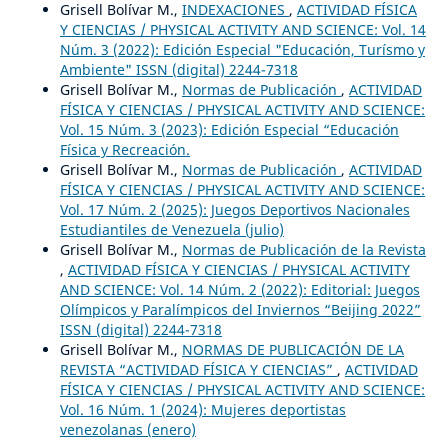
Grisell Bolívar M.,
INDEXACIONES
,
ACTIVIDAD FÍSICA
Y CIENCIAS / PHYSICAL ACTIVITY AND SCIENCE: Vol. 14
Núm. 3 (2022): Edición Especial "Educación, Turísmo y
Ambiente" ISSN (digital) 2244-7318
Grisell Bolívar M.,
Normas de Publicación
,
ACTIVIDAD
FÍSICA Y CIENCIAS / PHYSICAL ACTIVITY AND SCIENCE:
Vol. 15 Núm. 3 (2023): Edición Especial “Educación
Física y Recreación.
Grisell Bolívar M.,
Normas de Publicación
,
ACTIVIDAD
FÍSICA Y CIENCIAS / PHYSICAL ACTIVITY AND SCIENCE:
Vol. 17 Núm. 2 (2025): Juegos Deportivos Nacionales
Estudiantiles de Venezuela (julio)
Grisell Bolívar M.,
Normas de Publicación de la Revista
,
ACTIVIDAD FÍSICA Y CIENCIAS / PHYSICAL ACTIVITY
AND SCIENCE: Vol. 14 Núm. 2 (2022): Editorial: Juegos
Olímpicos y Paralímpicos del Inviernos “Beijing 2022”
ISSN (digital) 2244-7318
Grisell Bolívar M.,
NORMAS DE PUBLICACIÓN DE LA
REVISTA “ACTIVIDAD FÍSICA Y CIENCIAS”
,
ACTIVIDAD
FÍSICA Y CIENCIAS / PHYSICAL ACTIVITY AND SCIENCE:
Vol. 16 Núm. 1 (2024): Mujeres deportistas
venezolanas (enero)