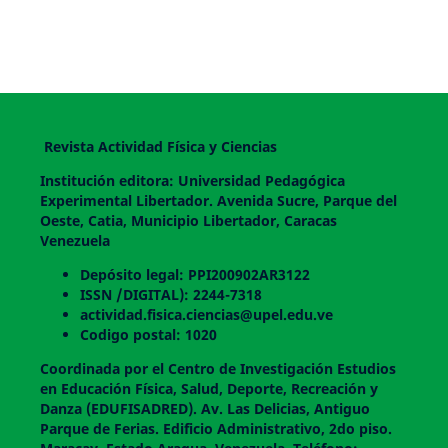
Revista Actividad Física y Ciencias
Institución editora: Universidad Pedagógica
Experimental Libertador. Avenida Sucre, Parque del
Oeste, Catia, Municipio Libertador, Caracas
Venezuela
Depósito legal: PPI200902AR3122
ISSN /DIGITAL): 2244-7318
actividad.fisica.ciencias@upel.edu.ve
Codigo postal: 1020
Coordinada por el Centro de Investigación Estudios
en Educación Física, Salud, Deporte, Recreación y
Danza (EDUFISADRED). Av. Las Delicias, Antiguo
Parque de Ferias. Edificio Administrativo, 2do piso.