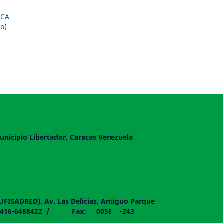
ICA
o)
unicipio Libertador, Caracas Venezuela
DUFISADRED). Av. Las Delicias, Antiguo Parque
058 - 0416-6488422 / Fax: 0058 -243