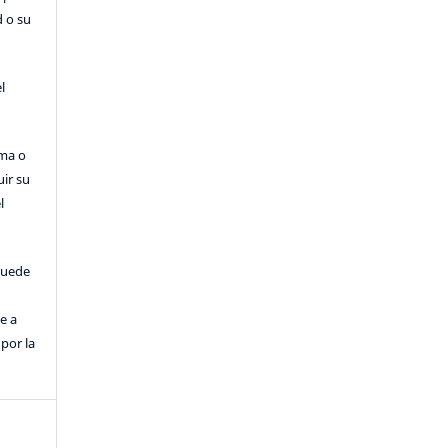
d o su
l
rma o
uir su
l
puede
e a
por la