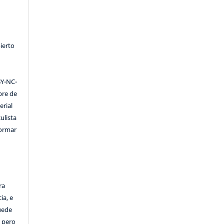
ierto
Y-NC-
ibre de
erial
ulista
formar
ra
ia, e
Puede
, pero