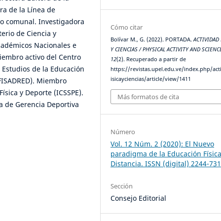
ra de la Línea de
vo comunal. Investigadora
Cómo citar
erio de Ciencia y
Bolívar M., G. (2022). PORTADA.
ACTIVIDAD 
académicos Nacionales e
Y CIENCIAS / PHYSICAL ACTIVITY AND SCIENC
iembro activo del Centro
12
(2). Recuperado a partir de
 Estudios de la Educación
https://revistas.upel.edu.ve/index.php/act
isicayciencias/article/view/1411
DUFISADRED). Miembro
Física y Deporte (ICSSPE).
Más formatos de cita
a de Gerencia Deportiva
Número
Vol. 12 Núm. 2 (2020): El Nuevo
paradigma de la Educación Física
Distancia. ISSN (digital) 2244-73
Sección
Consejo Editorial