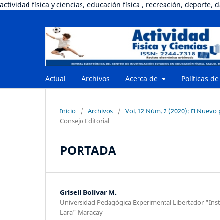
actividad física y ciencias, educación física , recreación, deporte, 
Actual
Archivos
Acerca de
Políticas de
Inicio
/
Archivos
/
Vol. 12 Núm. 2 (2020): El Nuevo 
Consejo Editorial
PORTADA
Grisell Bolívar M.
Universidad Pedagógica Experimental Libertador "Insti
Lara" Maracay