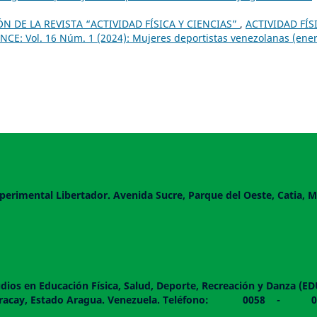
 DE LA REVISTA “ACTIVIDAD FÍSICA Y CIENCIAS”
,
ACTIVIDAD FÍS
CE: Vol. 16 Núm. 1 (2024): Mujeres deportistas venezolanas (ener
perimental Libertador. Avenida Sucre, Parque del Oeste, Catia, M
dios en Educación Física, Salud, Deporte, Recreación y Danza (E
 piso. Maracay, Estado Aragua. Venezuela. Teléfono: 0