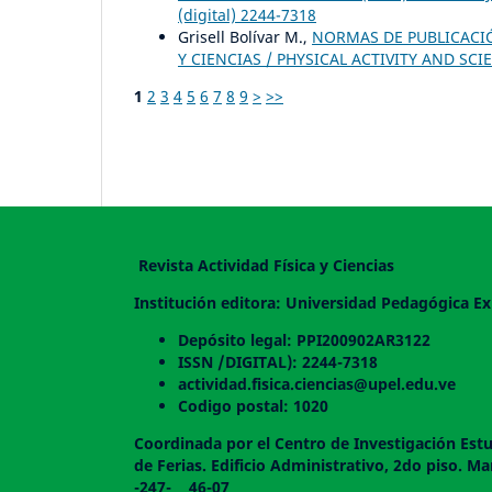
(digital) 2244-7318
Grisell Bolívar M.,
NORMAS DE PUBLICACIÓN
Y CIENCIAS / PHYSICAL ACTIVITY AND SCIEN
1
2
3
4
5
6
7
8
9
>
>>
Revista Actividad Física y Ciencias
Institución editora: Universidad Pedagógica Ex
Depósito legal: PPI200902AR3122
ISSN /DIGITAL): 2244-7318
actividad.fisica.ciencias@upel.edu.ve
Codigo postal: 1020
Coordinada por el Centro de Investigación Estu
de Ferias. Edificio Administrativo, 2do
-247- 46-07