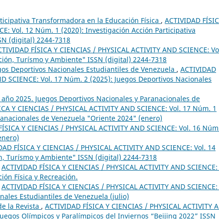
rticipativa Transformadora en la Educación Física
,
ACTIVIDAD FÍSIC
 Vol. 12 Núm. 1 (2020): Investigación Acción Participativa
SN (digital) 2244-7318
CTIVIDAD FÍSICA Y CIENCIAS / PHYSICAL ACTIVITY AND SCIENCE: Vo
ción, Turísmo y Ambiente" ISSN (digital) 2244-7318
egos Deportivos Nacionales Estudiantiles de Venezuela
,
ACTIVIDAD
D SCIENCE: Vol. 17 Núm. 2 (2025): Juegos Deportivos Nacionales
1 año 2025. Juegos Deportivos Nacionales y Paranacionales de
ICA Y CIENCIAS / PHYSICAL ACTIVITY AND SCIENCE: Vol. 17 Núm. 1
ranacionales de Venezuela "Oriente 2024" (enero)
ÍSICA Y CIENCIAS / PHYSICAL ACTIVITY AND SCIENCE: Vol. 16 Núm
enero)
DAD FÍSICA Y CIENCIAS / PHYSICAL ACTIVITY AND SCIENCE: Vol. 14
n, Turísmo y Ambiente" ISSN (digital) 2244-7318
,
ACTIVIDAD FÍSICA Y CIENCIAS / PHYSICAL ACTIVITY AND SCIENCE: 
ión Física y Recreación.
,
ACTIVIDAD FÍSICA Y CIENCIAS / PHYSICAL ACTIVITY AND SCIENCE: 
ales Estudiantiles de Venezuela (julio)
e la Revista
,
ACTIVIDAD FÍSICA Y CIENCIAS / PHYSICAL ACTIVITY 
 Juegos Olímpicos y Paralímpicos del Inviernos “Beijing 2022” ISSN