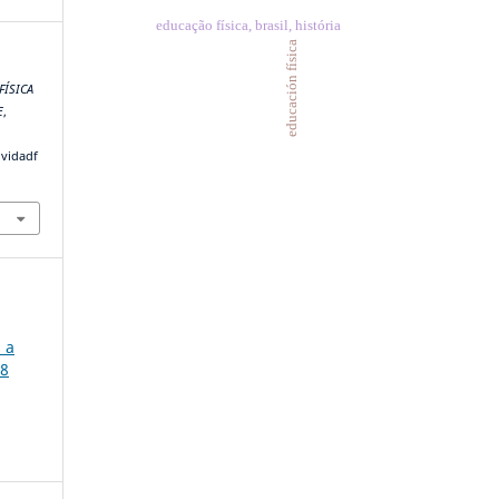
educação física, brasil, história
educación física
FÍSICA
E
,
ividadf
 a
18