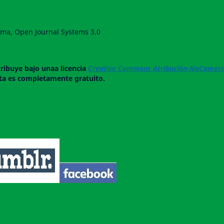
forma, Open Journal Systems 3.0
tribuye bajo unaa licencia
Creative Commons Atribución-NoComerci
ista es completamente gratuito.