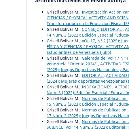
Artículos más leídos del mismo autor/a
Grisell Bolívar M.,
Investigación Acción Pa
CIENCIAS / PHYSICAL ACTIVITY AND SCIENCE:
Transformadora en la Educación Física. IS
Grisell Bolívar M.,
CONSEJO EDITORIAL
,
A
14 Núm. 3 (2022): Edición Especial "Educa
Grisell Bolívar M.,
VOL 17, N° 2 (2025): Ju
FÍSICA Y CIENCIAS / PHYSICAL ACTIVITY AN
Estudiantiles de Venezuela (julio)
Grisell Bolívar M.,
Galerada del Vol 17 N° 
Venezuela "Oriente 2024"
,
ACTIVIDAD FÍS
(2025): Juegos Deportivos Nacionales y Pa
Grisell Bolívar M.,
EDITORIAL
,
ACTIVIDAD F
(2024): Mujeres deportistas venezolanas (
Grisell Bolívar M.,
INDEXACIONES
,
ACTIVI
Núm. 3 (2022): Edición Especial "Educació
Grisell Bolívar M.,
Normas de Publicación
15 Núm. 3 (2023): Edición Especial “Educac
Grisell Bolívar M.,
Normas de Publicación
17 Núm. 2 (2025): Juegos Deportivos Nacion
Grisell Bolívar M.,
Normas de Publicación d
SCIENCE: Vol. 14 Núm. 2 (2022): Editorial: