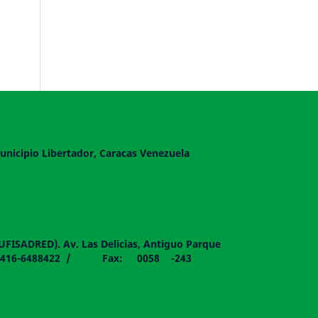
unicipio Libertador, Caracas Venezuela
DUFISADRED). Av. Las Delicias, Antiguo Parque
058 - 0416-6488422 / Fax: 0058 -243