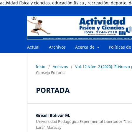
actividad física y ciencias, educación física , recreación, deporte, 
Actual
Archivos
Acerca de
Políticas de
Inicio
/
Archivos
/
Vol. 12 Núm. 2 (2020): El Nuevo 
Consejo Editorial
PORTADA
Grisell Bolívar M.
Universidad Pedagógica Experimental Libertador "Insti
Lara" Maracay