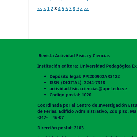
<<
<
1
2
3
4
5
6
7
8
9
>
>>
Revista Actividad Física y Ciencias
Institución editora: Universidad Pedagógica Ex
Depósito legal: PPI200902AR3122
ISSN /DIGITAL): 2244-7318
actividad.fisica.ciencias@upel.edu.ve
Codigo postal: 1020
Coordinada por el Centro de Investigación Estu
de Ferias. Edificio Administrativo, 2do
-247- 46-07
Dirección postal: 2103