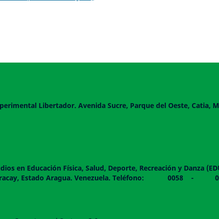
perimental Libertador. Avenida Sucre, Parque del Oeste, Catia, M
dios en Educación Física, Salud, Deporte, Recreación y Danza (E
 piso. Maracay, Estado Aragua. Venezuela. Teléfono: 0