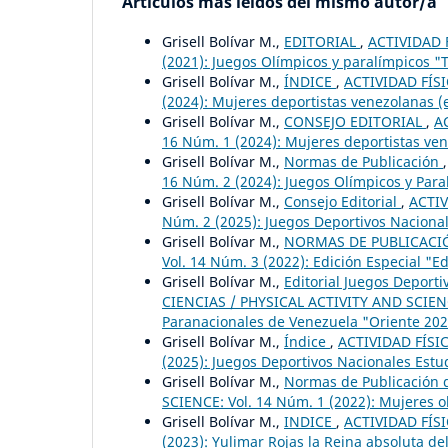
Artículos más leídos del mismo autor/a
Grisell Bolívar M.,
EDITORIAL
,
ACTIVIDAD F
(2021): Juegos Olímpicos y paralímpicos "T
Grisell Bolívar M.,
ÍNDICE
,
ACTIVIDAD FÍSI
(2024): Mujeres deportistas venezolanas (
Grisell Bolívar M.,
CONSEJO EDITORIAL
,
A
16 Núm. 1 (2024): Mujeres deportistas ve
Grisell Bolívar M.,
Normas de Publicación
16 Núm. 2 (2024): Juegos Olímpicos y Paral
Grisell Bolívar M.,
Consejo Editorial
,
ACTIV
Núm. 2 (2025): Juegos Deportivos Nacionale
Grisell Bolívar M.,
NORMAS DE PUBLICAC
Vol. 14 Núm. 3 (2022): Edición Especial "
Grisell Bolívar M.,
Editorial Juegos Deport
CIENCIAS / PHYSICAL ACTIVITY AND SCIENCE
Paranacionales de Venezuela "Oriente 202
Grisell Bolívar M.,
Índice
,
ACTIVIDAD FÍSIC
(2025): Juegos Deportivos Nacionales Estud
Grisell Bolívar M.,
Normas de Publicación d
SCIENCE: Vol. 14 Núm. 1 (2022): Mujeres o
Grisell Bolívar M.,
INDICE
,
ACTIVIDAD FÍSI
(2023): Yulimar Rojas la Reina absoluta del 