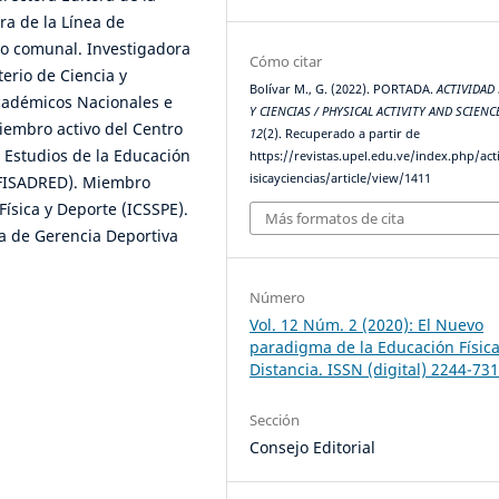
ra de la Línea de
vo comunal. Investigadora
Cómo citar
erio de Ciencia y
Bolívar M., G. (2022). PORTADA.
ACTIVIDAD 
académicos Nacionales e
Y CIENCIAS / PHYSICAL ACTIVITY AND SCIENC
iembro activo del Centro
12
(2). Recuperado a partir de
 Estudios de la Educación
https://revistas.upel.edu.ve/index.php/act
isicayciencias/article/view/1411
DUFISADRED). Miembro
Física y Deporte (ICSSPE).
Más formatos de cita
a de Gerencia Deportiva
Número
Vol. 12 Núm. 2 (2020): El Nuevo
paradigma de la Educación Física
Distancia. ISSN (digital) 2244-73
Sección
Consejo Editorial