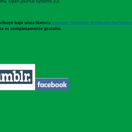
forma, Open Journal Systems 3.0
tribuye bajo unaa licencia
Creative Commons Atribución-NoComerci
ista es completamente gratuito.