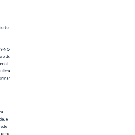
ierto
Y-NC-
ibre de
erial
ulista
formar
ra
ia, e
Puede
, pero