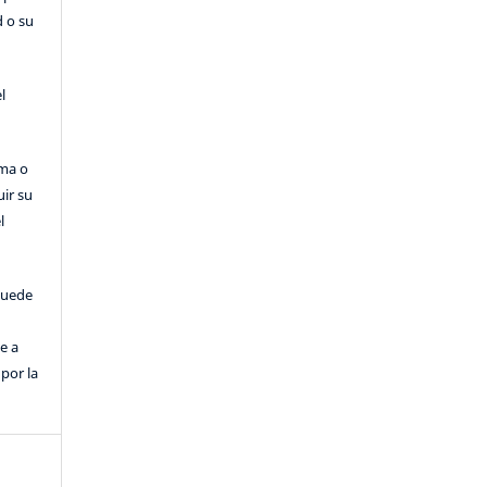
d o su
l
rma o
uir su
l
puede
e a
por la