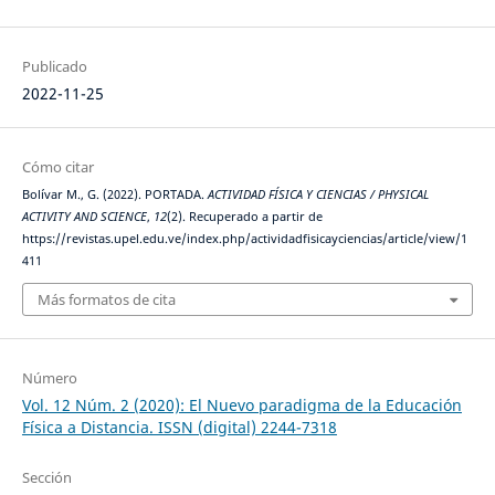
Publicado
2022-11-25
Cómo citar
Bolívar M., G. (2022). PORTADA.
ACTIVIDAD FÍSICA Y CIENCIAS / PHYSICAL
ACTIVITY AND SCIENCE
,
12
(2). Recuperado a partir de
https://revistas.upel.edu.ve/index.php/actividadfisicayciencias/article/view/1
411
Más formatos de cita
Número
Vol. 12 Núm. 2 (2020): El Nuevo paradigma de la Educación
Física a Distancia. ISSN (digital) 2244-7318
Sección