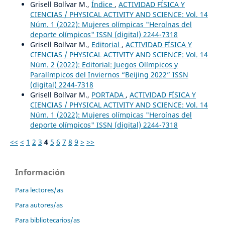
Grisell Bolívar M.,
Índice
,
ACTIVIDAD FÍSICA Y
CIENCIAS / PHYSICAL ACTIVITY AND SCIENCE: Vol. 14
Núm. 1 (2022): Mujeres olímpicas "Heroínas del
deporte olímpicos" ISSN (digital) 2244-7318
Grisell Bolívar M.,
Editorial
,
ACTIVIDAD FÍSICA Y
CIENCIAS / PHYSICAL ACTIVITY AND SCIENCE: Vol. 14
Núm. 2 (2022): Editorial: Juegos Olímpicos y
Paralímpicos del Inviernos “Beijing 2022” ISSN
(digital) 2244-7318
Grisell Bolívar M.,
PORTADA
,
ACTIVIDAD FÍSICA Y
CIENCIAS / PHYSICAL ACTIVITY AND SCIENCE: Vol. 14
Núm. 1 (2022): Mujeres olímpicas "Heroínas del
deporte olímpicos" ISSN (digital) 2244-7318
<<
<
1
2
3
4
5
6
7
8
9
>
>>
Información
Para lectores/as
Para autores/as
Para bibliotecarios/as