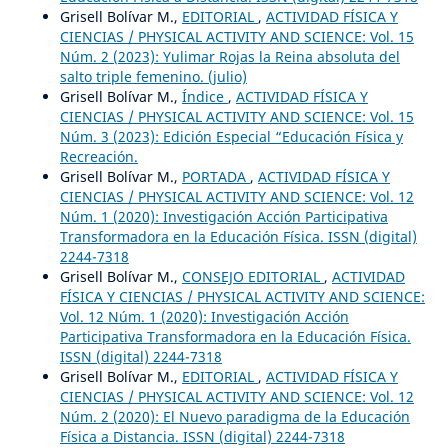
Grisell Bolívar M.,
EDITORIAL
,
ACTIVIDAD FÍSICA Y
CIENCIAS / PHYSICAL ACTIVITY AND SCIENCE: Vol. 15
Núm. 2 (2023): Yulimar Rojas la Reina absoluta del
salto triple femenino. (julio)
Grisell Bolívar M.,
Índice
,
ACTIVIDAD FÍSICA Y
CIENCIAS / PHYSICAL ACTIVITY AND SCIENCE: Vol. 15
Núm. 3 (2023): Edición Especial “Educación Física y
Recreación.
Grisell Bolívar M.,
PORTADA
,
ACTIVIDAD FÍSICA Y
CIENCIAS / PHYSICAL ACTIVITY AND SCIENCE: Vol. 12
Núm. 1 (2020): Investigación Acción Participativa
Transformadora en la Educación Física. ISSN (digital)
2244-7318
Grisell Bolívar M.,
CONSEJO EDITORIAL
,
ACTIVIDAD
FÍSICA Y CIENCIAS / PHYSICAL ACTIVITY AND SCIENCE:
Vol. 12 Núm. 1 (2020): Investigación Acción
Participativa Transformadora en la Educación Física.
ISSN (digital) 2244-7318
Grisell Bolívar M.,
EDITORIAL
,
ACTIVIDAD FÍSICA Y
CIENCIAS / PHYSICAL ACTIVITY AND SCIENCE: Vol. 12
Núm. 2 (2020): El Nuevo paradigma de la Educación
Física a Distancia. ISSN (digital) 2244-7318