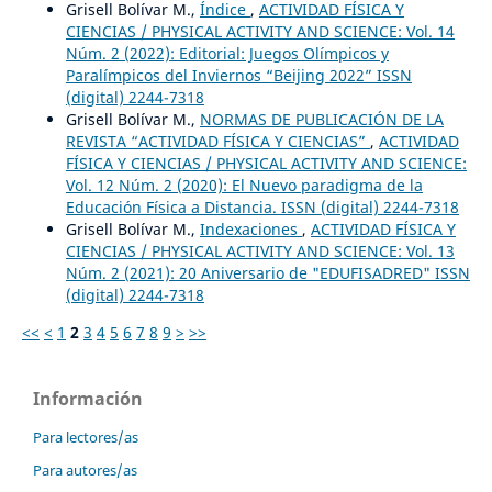
Grisell Bolívar M.,
Índice
,
ACTIVIDAD FÍSICA Y
CIENCIAS / PHYSICAL ACTIVITY AND SCIENCE: Vol. 14
Núm. 2 (2022): Editorial: Juegos Olímpicos y
Paralímpicos del Inviernos “Beijing 2022” ISSN
(digital) 2244-7318
Grisell Bolívar M.,
NORMAS DE PUBLICACIÓN DE LA
REVISTA “ACTIVIDAD FÍSICA Y CIENCIAS”
,
ACTIVIDAD
FÍSICA Y CIENCIAS / PHYSICAL ACTIVITY AND SCIENCE:
Vol. 12 Núm. 2 (2020): El Nuevo paradigma de la
Educación Física a Distancia. ISSN (digital) 2244-7318
Grisell Bolívar M.,
Indexaciones
,
ACTIVIDAD FÍSICA Y
CIENCIAS / PHYSICAL ACTIVITY AND SCIENCE: Vol. 13
Núm. 2 (2021): 20 Aniversario de "EDUFISADRED" ISSN
(digital) 2244-7318
<<
<
1
2
3
4
5
6
7
8
9
>
>>
Información
Para lectores/as
Para autores/as