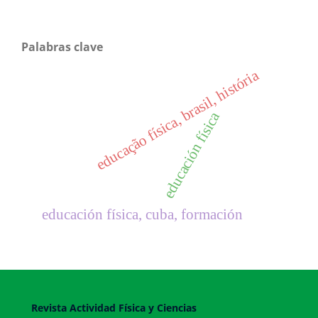
Palabras clave
educação física, brasil, história
educación física
educación física, cuba, formación
Revista Actividad Física y Ciencias