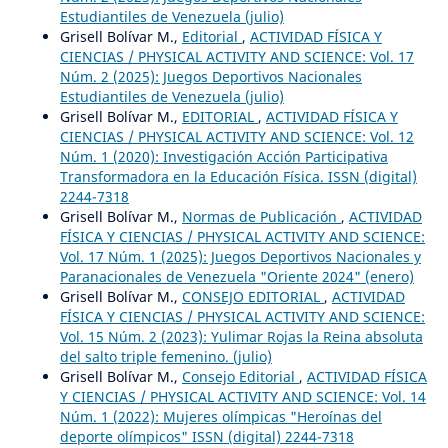
Estudiantiles de Venezuela (julio)
Grisell Bolívar M.,
Editorial
,
ACTIVIDAD FÍSICA Y
CIENCIAS / PHYSICAL ACTIVITY AND SCIENCE: Vol. 17
Núm. 2 (2025): Juegos Deportivos Nacionales
Estudiantiles de Venezuela (julio)
Grisell Bolívar M.,
EDITORIAL
,
ACTIVIDAD FÍSICA Y
CIENCIAS / PHYSICAL ACTIVITY AND SCIENCE: Vol. 12
Núm. 1 (2020): Investigación Acción Participativa
Transformadora en la Educación Física. ISSN (digital)
2244-7318
Grisell Bolívar M.,
Normas de Publicación
,
ACTIVIDAD
FÍSICA Y CIENCIAS / PHYSICAL ACTIVITY AND SCIENCE:
Vol. 17 Núm. 1 (2025): Juegos Deportivos Nacionales y
Paranacionales de Venezuela "Oriente 2024" (enero)
Grisell Bolívar M.,
CONSEJO EDITORIAL
,
ACTIVIDAD
FÍSICA Y CIENCIAS / PHYSICAL ACTIVITY AND SCIENCE:
Vol. 15 Núm. 2 (2023): Yulimar Rojas la Reina absoluta
del salto triple femenino. (julio)
Grisell Bolívar M.,
Consejo Editorial
,
ACTIVIDAD FÍSICA
Y CIENCIAS / PHYSICAL ACTIVITY AND SCIENCE: Vol. 14
Núm. 1 (2022): Mujeres olímpicas "Heroínas del
deporte olímpicos" ISSN (digital) 2244-7318