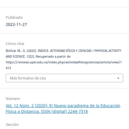
Publicado
2022-11-27
Cómo citar
Bolívar M., G. (2022). INDICE.
ACTIVIDAD FÍSICA Y CIENCIAS / PHYSICAL ACTIVITY
AND SCIENCE
,
12
(2). Recuperado a partir de
https://revistas.upel.edu.ve/index.php/actividadfisicayciencias/article/view/1
413
Más formatos de cita
Número
Vol. 12 Núm. 2 (2020): El Nuevo paradigma de la Educación
Física a Distancia. ISSN (digital) 2244-7318
Sección