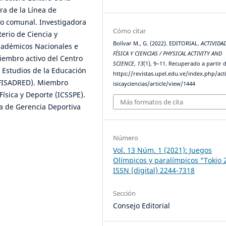
ra de la Línea de
vo comunal. Investigadora
Cómo citar
erio de Ciencia y
Bolívar M., G. (2022). EDITORIAL.
ACTIVIDA
académicos Nacionales e
FÍSICA Y CIENCIAS / PHYSICAL ACTIVITY AND
iembro activo del Centro
SCIENCE
,
13
(1), 9–11. Recuperado a partir 
 Estudios de la Educación
https://revistas.upel.edu.ve/index.php/act
DUFISADRED). Miembro
isicayciencias/article/view/1444
Física y Deporte (ICSSPE).
Más formatos de cita
a de Gerencia Deportiva
Número
Vol. 13 Núm. 1 (2021): Juegos
Olímpicos y paralímpicos "Tokio 
ISSN (digital) 2244-7318
Sección
Consejo Editorial