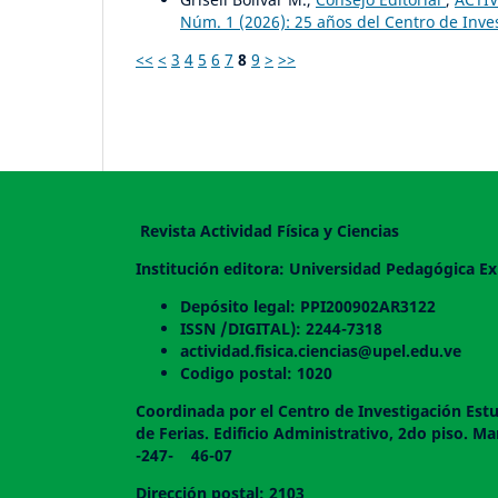
Núm. 1 (2026): 25 años del Centro de Inv
<<
<
3
4
5
6
7
8
9
>
>>
Revista Actividad Física y Ciencias
Institución editora: Universidad Pedagógica Ex
Depósito legal: PPI200902AR3122
ISSN /DIGITAL): 2244-7318
actividad.fisica.ciencias@upel.edu.ve
Codigo postal: 1020
Coordinada por el Centro de Investigación Estu
de Ferias. Edificio Administrativo, 2do
-247- 46-07
Dirección postal: 2103