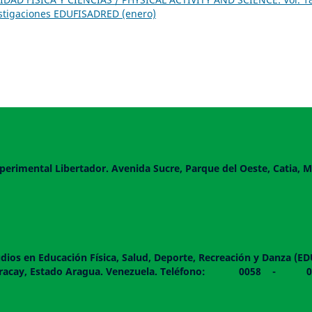
estigaciones EDUFISADRED (enero)
perimental Libertador. Avenida Sucre, Parque del Oeste, Catia, M
dios en Educación Física, Salud, Deporte, Recreación y Danza (E
 piso. Maracay, Estado Aragua. Venezuela. Teléfono: 0