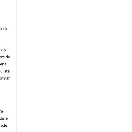
ierto
Y-NC-
ibre de
erial
ulista
formar
ra
ia, e
Puede