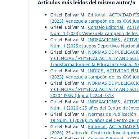
Artículos más leídos del mismo autor/a
Grisell Bolívar M.,
Editorial
,
ACTIVIDAD FÍS
(2023): Venezuela campeón de los XXVI Jue
Grisell Bolívar M.,
Consejo Editorial
,
ACTIV
Núm. 1 (2023): Venezuela campeón de los X
Grisell Bolívar M.,
INDEXACIONES
,
ACTIVI
Núm. 1 (2025): Juegos Deportivos Naciona
Grisell Bolívar M.,
NORMAS DE PUBLICACIÓN
Y CIENCIAS / PHYSICAL ACTIVITY AND SCIENC
Transformadora en la Educación Física. IS
Grisell Bolívar M.,
INDICE
,
ACTIVIDAD FÍSI
(2023): Venezuela campeón de los XXVI Jue
Grisell Bolívar M.,
NORMAS DE PUBLICACIÓN
Y CIENCIAS / PHYSICAL ACTIVITY AND SCIEN
2020" ISSN (digital) 2244-7318
Grisell Bolívar M.,
INDEXACIONES
,
ACTIVI
Núm. 1 (2026): 25 años del Centro de Inv
Grisell Bolívar M.,
Normas de Publicación
18 Núm. 1 (2026): 25 años del Centro de 
Grisell Bolívar M.,
Editorial
,
ACTIVIDAD FÍS
(2026): 25 años del Centro de Investigac
Grisell Bolívar M.,
Consejo Editorial
,
ACTIV