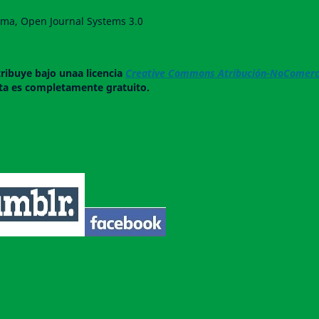
forma, Open Journal Systems 3.0
tribuye bajo unaa licencia
Creative Commons Atribución-NoComerci
ista es completamente gratuito.