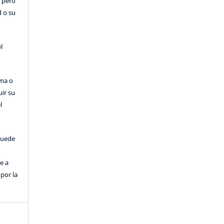
, pero
d o su
l
rma o
uir su
l
puede
e a
por la