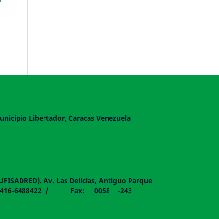
unicipio Libertador, Caracas Venezuela
DUFISADRED). Av. Las Delicias, Antiguo Parque
058 - 0416-6488422 / Fax: 0058 -243