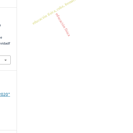
educación física, cuba, formación
educación física
D
de
ividadf
2020"