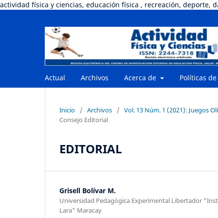
actividad física y ciencias, educación física , recreación, deporte, 
Actual
Archivos
Acerca de
Políticas de
Inicio
/
Archivos
/
Vol. 13 Núm. 1 (2021): Juegos Ol
Consejo Editorial
EDITORIAL
Grisell Bolívar M.
Universidad Pedagógica Experimental Libertador "Insti
Lara" Maracay