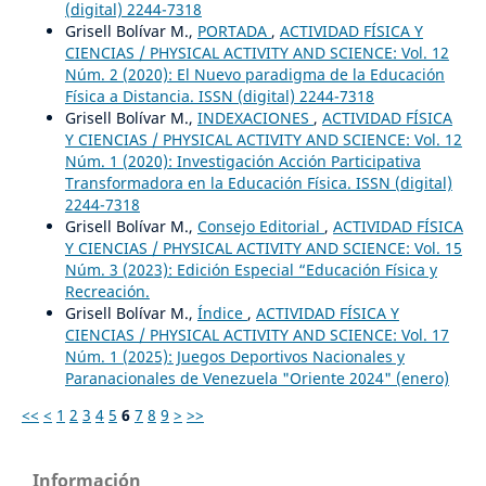
(digital) 2244-7318
Grisell Bolívar M.,
PORTADA
,
ACTIVIDAD FÍSICA Y
CIENCIAS / PHYSICAL ACTIVITY AND SCIENCE: Vol. 12
Núm. 2 (2020): El Nuevo paradigma de la Educación
Física a Distancia. ISSN (digital) 2244-7318
Grisell Bolívar M.,
INDEXACIONES
,
ACTIVIDAD FÍSICA
Y CIENCIAS / PHYSICAL ACTIVITY AND SCIENCE: Vol. 12
Núm. 1 (2020): Investigación Acción Participativa
Transformadora en la Educación Física. ISSN (digital)
2244-7318
Grisell Bolívar M.,
Consejo Editorial
,
ACTIVIDAD FÍSICA
Y CIENCIAS / PHYSICAL ACTIVITY AND SCIENCE: Vol. 15
Núm. 3 (2023): Edición Especial “Educación Física y
Recreación.
Grisell Bolívar M.,
Índice
,
ACTIVIDAD FÍSICA Y
CIENCIAS / PHYSICAL ACTIVITY AND SCIENCE: Vol. 17
Núm. 1 (2025): Juegos Deportivos Nacionales y
Paranacionales de Venezuela "Oriente 2024" (enero)
<<
<
1
2
3
4
5
6
7
8
9
>
>>
Información