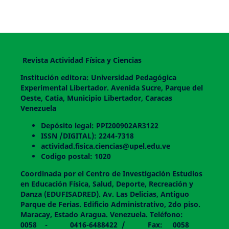
Revista Actividad Física y Ciencias
Institución editora: Universidad Pedagógica
Experimental Libertador. Avenida Sucre, Parque del
Oeste, Catia, Municipio Libertador, Caracas
Venezuela
Depósito legal: PPI200902AR3122
ISSN /DIGITAL): 2244-7318
actividad.fisica.ciencias@upel.edu.ve
Codigo postal: 1020
Coordinada por el Centro de Investigación Estudios
en Educación Física, Salud, Deporte, Recreación y
Danza (EDUFISADRED). Av. Las Delicias, Antiguo
Parque de Ferias. Edificio Administrativo, 2do piso.
Maracay, Estado Aragua. Venezuela. Teléfono:
0058 - 0416-6488422 / Fax: 0058