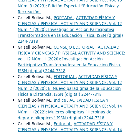
Núm. 3 (2023): Edición Especial “Educación Física y
Recreación.
Grisell Bolívar M.,
PORTADA
,
ACTIVIDAD FÍSICA Y
CIENCIAS / PHYSICAL ACTIVITY AND SCIENCE: Vol. 12
Núm. 1 (2020): Investigación Acción Participativa
Transformadora en la Educación Física. ISSN (digital)
2244-7318
Grisell Bolívar M.,
CONSEJO EDITORIAL
,
ACTIVIDAD
FÍSICA Y CIENCIAS / PHYSICAL ACTIVITY AND SCIENCE:
Vol. 12 Núm. 1 (2020): Investigación Acción
Participativa Transformadora en la Educación Física.
ISSN (digital) 2244-7318
Grisell Bolívar M.,
EDITORIAL
,
ACTIVIDAD FÍSICA Y
CIENCIAS / PHYSICAL ACTIVITY AND SCIENCE: Vol. 12
Núm. 2 (2020): El Nuevo paradigma de la Educación
Física a Distancia. ISSN (digital) 2244-7318
Grisell Bolívar M.,
Índice
,
ACTIVIDAD FÍSICA Y
CIENCIAS / PHYSICAL ACTIVITY AND SCIENCE: Vol. 14
Núm. 1 (2022): Mujeres olímpicas "Heroínas del
deporte olímpicos" ISSN (digital) 2244-7318
Grisell Bolívar M.,
Editorial
,
ACTIVIDAD FÍSICA Y
CIENCIAS / PHYSICAL ACTIVITY AND SCIENCE: Vol. 14