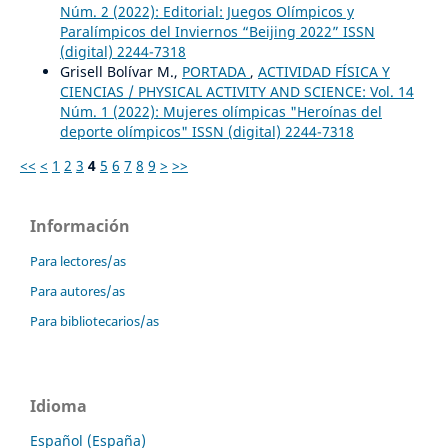
Núm. 2 (2022): Editorial: Juegos Olímpicos y
Paralímpicos del Inviernos “Beijing 2022” ISSN
(digital) 2244-7318
Grisell Bolívar M.,
PORTADA
,
ACTIVIDAD FÍSICA Y
CIENCIAS / PHYSICAL ACTIVITY AND SCIENCE: Vol. 14
Núm. 1 (2022): Mujeres olímpicas "Heroínas del
deporte olímpicos" ISSN (digital) 2244-7318
<<
<
1
2
3
4
5
6
7
8
9
>
>>
Información
Para lectores/as
Para autores/as
Para bibliotecarios/as
Idioma
Español (España)