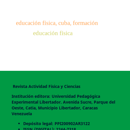
educación física, cuba, formación
educación física
Revista Actividad Física y Ciencias
Institución editora: Universidad Pedagógica
Experimental Libertador. Avenida Sucre, Parque del
Oeste, Catia, Municipio Libertador, Caracas
Venezuela
Depósito legal: PPI200902AR3122
ISSN /DIGITAL): 2244-7318