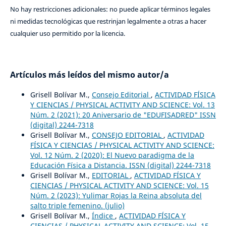
No hay restricciones adicionales: no puede aplicar términos legales
ni medidas tecnológicas que restrinjan legalmente a otras a hacer
cualquier uso permitido por la licencia.
Artículos más leídos del mismo autor/a
Grisell Bolívar M.,
Consejo Editorial
,
ACTIVIDAD FÍSICA
Y CIENCIAS / PHYSICAL ACTIVITY AND SCIENCE: Vol. 13
Núm. 2 (2021): 20 Aniversario de "EDUFISADRED" ISSN
(digital) 2244-7318
Grisell Bolívar M.,
CONSEJO EDITORIAL
,
ACTIVIDAD
FÍSICA Y CIENCIAS / PHYSICAL ACTIVITY AND SCIENCE:
Vol. 12 Núm. 2 (2020): El Nuevo paradigma de la
Educación Física a Distancia. ISSN (digital) 2244-7318
Grisell Bolívar M.,
EDITORIAL
,
ACTIVIDAD FÍSICA Y
CIENCIAS / PHYSICAL ACTIVITY AND SCIENCE: Vol. 15
Núm. 2 (2023): Yulimar Rojas la Reina absoluta del
salto triple femenino. (julio)
Grisell Bolívar M.,
Índice
,
ACTIVIDAD FÍSICA Y
CIENCIAS / PHYSICAL ACTIVITY AND SCIENCE: Vol. 15