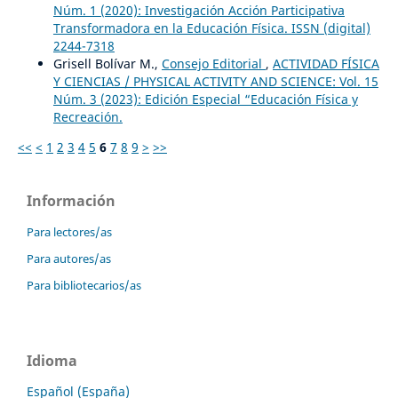
Núm. 1 (2020): Investigación Acción Participativa
Transformadora en la Educación Física. ISSN (digital)
2244-7318
Grisell Bolívar M.,
Consejo Editorial
,
ACTIVIDAD FÍSICA
Y CIENCIAS / PHYSICAL ACTIVITY AND SCIENCE: Vol. 15
Núm. 3 (2023): Edición Especial “Educación Física y
Recreación.
<<
<
1
2
3
4
5
6
7
8
9
>
>>
Información
Para lectores/as
Para autores/as
Para bibliotecarios/as
Idioma
Español (España)