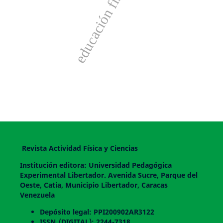
educación física
Revista Actividad Física y Ciencias
Institución editora: Universidad Pedagógica
Experimental Libertador. Avenida Sucre, Parque del
Oeste, Catia, Municipio Libertador, Caracas
Venezuela
Depósito legal: PPI200902AR3122
ISSN /DIGITAL): 2244-7318