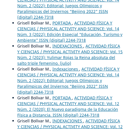
Núm. 2 (2022): Editorial: Juegos Olímpicos y
Paralímpicos del Inviernos “Beijing 2022” ISSN
(digital) 2244-7318
Grisell Bolívar M.,
PORTADA
,
ACTIVIDAD FÍSICA Y
CIENCIAS / PHYSICAL ACTIVITY AND SCIENCE: Vol. 14
Núm. 3 (2022): Edición Especial "Educación, Turísmo y
Ambiente" ISSN (digital) 2244-7318
Grisell Bolívar M.,
INDEXACIONES
,
ACTIVIDAD FÍSICA
Y CIENCIAS / PHYSICAL ACTIVITY AND SCIENCE: Vol. 15
Núm. 2 (2023): Yulimar Rojas la Reina absoluta del
salto triple femenino. (julio)
Grisell Bolívar M.,
Indexaciones
,
ACTIVIDAD FÍSICA Y
CIENCIAS / PHYSICAL ACTIVITY AND SCIENCE: Vol. 14
Núm. 2 (2022): Editorial: Juegos Olímpicos y
Paralímpicos del Inviernos “Beijing 2022” ISSN
(digital) 2244-7318
Grisell Bolívar M.,
PORTADA
,
ACTIVIDAD FÍSICA Y
CIENCIAS / PHYSICAL ACTIVITY AND SCIENCE: Vol. 12
Núm. 2 (2020): El Nuevo paradigma de la Educación
Física a Distancia. ISSN (digital) 2244-7318
Grisell Bolívar M.,
INDEXACIONES
,
ACTIVIDAD FÍSICA
Y CIENCIAS / PHYSICAL ACTIVITY AND SCIENCE: Vol. 12