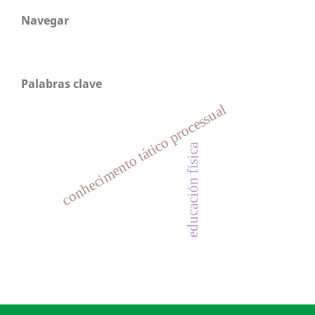
Navegar
Palabras clave
conhecimento tático processual
educación física