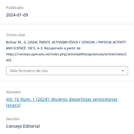
Publicado
2024-01-09
Cómo citar
Bolívar M., G. (2024). ÍNDICE.
ACTIVIDAD FÍSICA Y CIENCIAS / PHYSICAL ACTIVITY
AND SCIENCE
,
16
(1), 4–5. Recuperado a partir de
https://revistas.upel.edu.ve/index.php/actividadfisicayciencias/article/view/2
425
Más formatos de cita
Número
Vol. 16 Núm. 1 (2024): Mujeres deportistas venezolanas
(enero)
Sección
Consejo Editorial