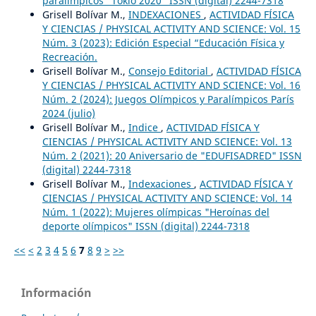
paralímpicos "Tokio 2020" ISSN (digital) 2244-7318
Grisell Bolívar M.,
INDEXACIONES
,
ACTIVIDAD FÍSICA
Y CIENCIAS / PHYSICAL ACTIVITY AND SCIENCE: Vol. 15
Núm. 3 (2023): Edición Especial “Educación Física y
Recreación.
Grisell Bolívar M.,
Consejo Editorial
,
ACTIVIDAD FÍSICA
Y CIENCIAS / PHYSICAL ACTIVITY AND SCIENCE: Vol. 16
Núm. 2 (2024): Juegos Olímpicos y Paralímpicos París
2024 (julio)
Grisell Bolívar M.,
Indice
,
ACTIVIDAD FÍSICA Y
CIENCIAS / PHYSICAL ACTIVITY AND SCIENCE: Vol. 13
Núm. 2 (2021): 20 Aniversario de "EDUFISADRED" ISSN
(digital) 2244-7318
Grisell Bolívar M.,
Indexaciones
,
ACTIVIDAD FÍSICA Y
CIENCIAS / PHYSICAL ACTIVITY AND SCIENCE: Vol. 14
Núm. 1 (2022): Mujeres olímpicas "Heroínas del
deporte olímpicos" ISSN (digital) 2244-7318
<<
<
2
3
4
5
6
7
8
9
>
>>
Información