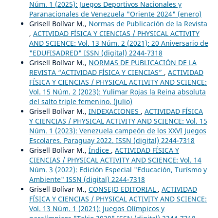
Núm. 1 (2025): Juegos Deportivos Nacionales y
Paranacionales de Venezuela "Oriente 2024" (enero)
Grisell Bolívar M.,
Normas de Publicación de la Revista
,
ACTIVIDAD FÍSICA Y CIENCIAS / PHYSICAL ACTIVITY
AND SCIENCE: Vol. 13 Núm. 2 (2021): 20 Aniversario de
"EDUFISADRED" ISSN (digital) 2244-7318
Grisell Bolívar M.,
NORMAS DE PUBLICACIÓN DE LA
REVISTA “ACTIVIDAD FÍSICA Y CIENCIAS”
,
ACTIVIDAD
FÍSICA Y CIENCIAS / PHYSICAL ACTIVITY AND SCIENCE:
Vol. 15 Núm. 2 (2023): Yulimar Rojas la Reina absoluta
del salto triple femenino. (julio)
Grisell Bolívar M.,
INDEXACIONES
,
ACTIVIDAD FÍSICA
Y CIENCIAS / PHYSICAL ACTIVITY AND SCIENCE: Vol. 15
Núm. 1 (2023): Venezuela campeón de los XXVI Juegos
Escolares. Paraguay 2022. ISSN (digital) 2244-7318
Grisell Bolívar M.,
Índice
,
ACTIVIDAD FÍSICA Y
CIENCIAS / PHYSICAL ACTIVITY AND SCIENCE: Vol. 14
Núm. 3 (2022): Edición Especial "Educación, Turísmo y
Ambiente" ISSN (digital) 2244-7318
Grisell Bolívar M.,
CONSEJO EDITORIAL
,
ACTIVIDAD
FÍSICA Y CIENCIAS / PHYSICAL ACTIVITY AND SCIENCE:
Vol. 13 Núm. 1 (2021): Juegos Olímpicos y