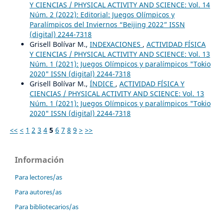
Y CIENCIAS / PHYSICAL ACTIVITY AND SCIENCE: Vol. 14
Núm. 2 (2022): Editorial: Juegos Olímpicos y
Paralímpicos del Inviernos “Beijing 2022” ISSN
(digital) 2244-7318
Grisell Bolívar M.,
INDEXACIONES
,
ACTIVIDAD FÍSICA
Y CIENCIAS / PHYSICAL ACTIVITY AND SCIENCE: Vol. 13
Núm. 1 (2021): Juegos Olímpicos y paralímpicos "Tokio
2020" ISSN (digital) 2244-7318
Grisell Bolívar M.,
ÍNDICE
,
ACTIVIDAD FÍSICA Y
CIENCIAS / PHYSICAL ACTIVITY AND SCIENCE: Vol. 13
Núm. 1 (2021): Juegos Olímpicos y paralímpicos "Tokio
2020" ISSN (digital) 2244-7318
<<
<
1
2
3
4
5
6
7
8
9
>
>>
Información
Para lectores/as
Para autores/as
Para bibliotecarios/as