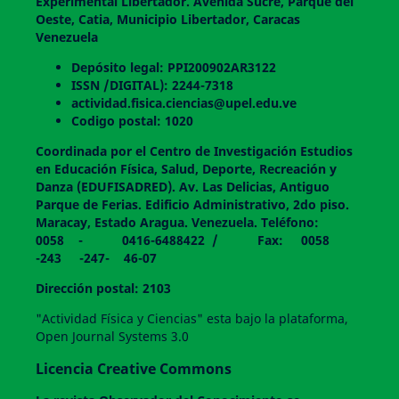
Experimental Libertador. Avenida Sucre, Parque del
Oeste, Catia, Municipio Libertador, Caracas
Venezuela
Depósito legal: PPI200902AR3122
ISSN /DIGITAL): 2244-7318
actividad.fisica.ciencias@upel.edu.ve
Codigo postal: 1020
Coordinada por el Centro de Investigación Estudios
en Educación Física, Salud, Deporte, Recreación y
Danza (EDUFISADRED). Av. Las Delicias, Antiguo
Parque de Ferias. Edificio Administrativo, 2do piso.
Maracay, Estado Aragua. Venezuela. Teléfono:
0058 - 0416-6488422 / Fax: 0058
-243 -247- 46-07
Dirección postal: 2103
"Actividad Física y Ciencias" esta bajo la plataforma,
Open Journal Systems 3.0
Licencia Creative Commons