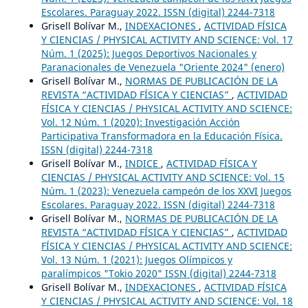
Escolares. Paraguay 2022. ISSN (digital) 2244-7318
Grisell Bolívar M.,
INDEXACIONES
,
ACTIVIDAD FÍSICA
Y CIENCIAS / PHYSICAL ACTIVITY AND SCIENCE: Vol. 17
Núm. 1 (2025): Juegos Deportivos Nacionales y
Paranacionales de Venezuela "Oriente 2024" (enero)
Grisell Bolívar M.,
NORMAS DE PUBLICACIÓN DE LA
REVISTA “ACTIVIDAD FÍSICA Y CIENCIAS”
,
ACTIVIDAD
FÍSICA Y CIENCIAS / PHYSICAL ACTIVITY AND SCIENCE:
Vol. 12 Núm. 1 (2020): Investigación Acción
Participativa Transformadora en la Educación Física.
ISSN (digital) 2244-7318
Grisell Bolívar M.,
INDICE
,
ACTIVIDAD FÍSICA Y
CIENCIAS / PHYSICAL ACTIVITY AND SCIENCE: Vol. 15
Núm. 1 (2023): Venezuela campeón de los XXVI Juegos
Escolares. Paraguay 2022. ISSN (digital) 2244-7318
Grisell Bolívar M.,
NORMAS DE PUBLICACIÓN DE LA
REVISTA “ACTIVIDAD FÍSICA Y CIENCIAS”
,
ACTIVIDAD
FÍSICA Y CIENCIAS / PHYSICAL ACTIVITY AND SCIENCE:
Vol. 13 Núm. 1 (2021): Juegos Olímpicos y
paralímpicos "Tokio 2020" ISSN (digital) 2244-7318
Grisell Bolívar M.,
INDEXACIONES
,
ACTIVIDAD FÍSICA
Y CIENCIAS / PHYSICAL ACTIVITY AND SCIENCE: Vol. 18