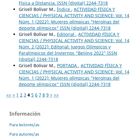
Física a Distancia. ISSN (digital) 2244-7318
Grisell Bolívar M.,
Índice
,
ACTIVIDAD FÍSICA Y
CIENCIAS / PHYSICAL ACTIVITY AND SCIENCE: Vol. 14
Núm. 1 (2022): Mujeres olímpicas "Heroínas del
deporte olímpicos" ISSN (digital) 2244-7318
Grisell Bolívar M.,
Editorial
,
ACTIVIDAD FÍSICA Y
CIENCIAS / PHYSICAL ACTIVITY AND SCIENCE: Vol. 14
Núm. 2 (2022): Editorial: Juegos Olímpicos y
Paralímpicos del Inviernos “Beijing 2022” ISSN
(digital) 2244-7318
Grisell Bolívar M.,
PORTADA
,
ACTIVIDAD FÍSICA Y
CIENCIAS / PHYSICAL ACTIVITY AND SCIENCE: Vol. 14
Núm. 1 (2022): Mujeres olímpicas "Heroínas del
deporte olímpicos" ISSN (digital) 2244-7318
<<
<
1
2
3
4
5
6
7
8
9
>
>>
Información
Para lectores/as
Para autores/as