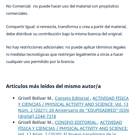
No Comercial: no puede hacer uso del material con propósitos
comerciales.
Compartir Igual: si remezcla, transforma o crea a partir del material,
debe distribuir su contribución bajo la misma licencia del original.
No hay restricciones adicionales: no puede aplicar términos legales
ni medidas tecnológicas que restrinjan legalmente a otras a hacer
cualquier uso permitido por la licencia.
Artículos más leídos del mismo autor/a
Grisell Bolívar M.,
Consejo Editorial
,
ACTIVIDAD FÍSICA
Y CIENCIAS / PHYSICAL ACTIVITY AND SCIENCE: Vol. 13
Núm. 2 (2021): 20 Aniversario de "EDUFISADRED" ISSN
(digital) 2244-7318
Grisell Bolívar M.,
CONSEJO EDITORIAL
,
ACTIVIDAD
FÍSICA Y CIENCIAS / PHYSICAL ACTIVITY AND SCIENCE:
Vol. 12 Núm. 2 (2020): El Nuevo paradigma de la