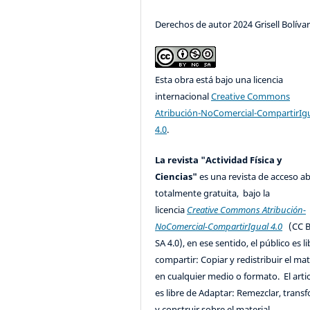
Derechos de autor 2024 Grisell Bolíva
Esta obra está bajo una licencia
internacional
Creative Commons
Atribución-NoComercial-CompartirIg
4.0
.
La revista "Actividad Física y
Ciencias"
es una revista de acceso ab
totalmente gratuita, bajo la
licencia
Creative Commons Atribución-
NoComercial-CompartirIgual 4.0
(CC B
SA 4.0), en ese sentido, el público es l
compartir: Copiar y redistribuir el mat
en cualquier medio o formato. El artic
es libre de Adaptar: Remezclar, trans
y construir sobre el material.