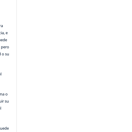
ra
ia, e
Puede
, pero
d o su
l
rma o
uir su
l
puede