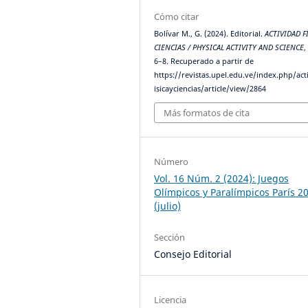
Cómo citar
Bolívar M., G. (2024). Editorial.
ACTIVIDAD F
CIENCIAS / PHYSICAL ACTIVITY AND SCIENCE
6–8. Recuperado a partir de
https://revistas.upel.edu.ve/index.php/act
isicayciencias/article/view/2864
Más formatos de cita
Número
Vol. 16 Núm. 2 (2024): Juegos
Olímpicos y Paralímpicos París 2
(julio)
Sección
Consejo Editorial
Licencia