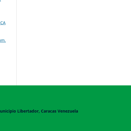
ICA
úm.
unicipio Libertador, Caracas Venezuela