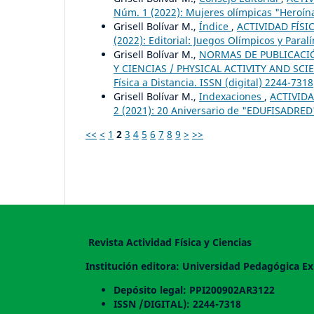
Núm. 1 (2022): Mujeres olímpicas "Heroína
Grisell Bolívar M.,
Índice
,
ACTIVIDAD FÍSIC
(2022): Editorial: Juegos Olímpicos y Paral
Grisell Bolívar M.,
NORMAS DE PUBLICACIÓN
Y CIENCIAS / PHYSICAL ACTIVITY AND SCIEN
Física a Distancia. ISSN (digital) 2244-7318
Grisell Bolívar M.,
Indexaciones
,
ACTIVIDA
2 (2021): 20 Aniversario de "EDUFISADRED"
<<
<
1
2
3
4
5
6
7
8
9
>
>>
Revista Actividad Física y Ciencias
Institución editora: Universidad Pedagógica Ex
Depósito legal: PPI200902AR3122
ISSN /DIGITAL): 2244-7318