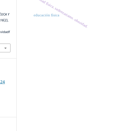
actividad física. sedentarismo. obesidad.
ÍSICA Y
educación física
,
16
(2),
ividadf
024