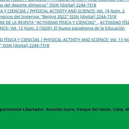
s del deporte olímpicos" ISSN (digital) 2244-7318
A Y CIENCIAS / PHYSICAL ACTIVITY AND SCIENCE: Vol. 14 Núm. 2
ímpicos del Inviernos “Beijing 2022” ISSN (digital) 2244-7318
 DE LA REVISTA “ACTIVIDAD FÍSICA Y CIENCIAS”
,
ACTIVIDAD FÍS
CE: Vol. 12 Núm. 2 (2020): El Nuevo paradigma de la Educación
D FÍSICA Y CIENCIAS / PHYSICAL ACTIVITY AND SCIENCE: Vol. 13 N
 ISSN (digital) 2244-7318
perimental Libertador. Avenida Sucre, Parque del Oeste, Catia, M