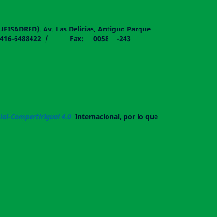
DUFISADRED). Av. Las Delicias, Antiguo Parque
058 - 0416-6488422 / Fax: 0058 -243
al-CompartirIgual 4.0
Internacional, por lo que