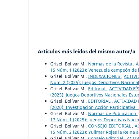
Artículos más leídos del mismo autor/a
Grisell Bolívar M.,
Normas de la Revista
,
A
15 Núm. 1 (2023): Venezuela campeón de lo
Grisell Bolívar M.,
INDEXACIONES
,
ACTIVI
Núm. 2 (2025): Juegos Deportivos Nacionale
Grisell Bolívar M.,
Editorial
,
ACTIVIDAD FÍS
(2025): Juegos Deportivos Nacionales Estud
Grisell Bolívar M.,
EDITORIAL
,
ACTIVIDAD F
(2020): Investigación Acción Participativa
Grisell Bolívar M.,
Normas de Publicación
17 Núm. 1 (2025): Juegos Deportivos Naci
Grisell Bolívar M.,
CONSEJO EDITORIAL
,
A
15 Núm. 2 (2023): Yulimar Rojas la Reina ab
Grisell Bolívar M.,
Consejo Editorial
,
ACTIV