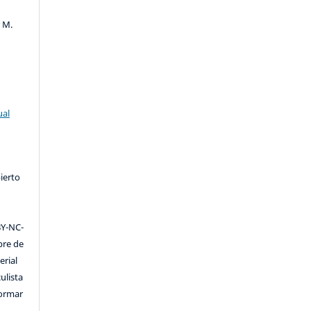
r M.
ual
ierto
Y-NC-
ibre de
erial
ulista
formar