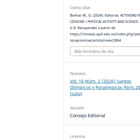
Cómo citar
Bolívar M., G. (2024). Editorial.
ACTIVIDAD F
CIENCIAS / PHYSICAL ACTIVITY AND SCIENCE
6–8. Recuperado a partir de
https://revistas.upel.edu.ve/index.php/act
isicayciencias/article/view/2864
Más formatos de cita
Número
Vol. 16 Núm. 2 (2024): Juegos
Olímpicos y Paralímpicos París 2
(julio)
Sección
Consejo Editorial
Licencia