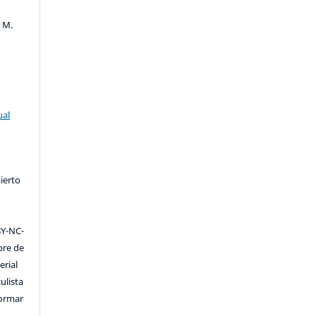
r M.
ual
ierto
Y-NC-
ibre de
erial
ulista
formar