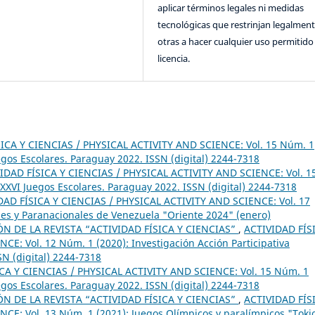
aplicar términos legales ni medidas
tecnológicas que restrinjan legalment
otras a hacer cualquier uso permitido 
licencia.
ICA Y CIENCIAS / PHYSICAL ACTIVITY AND SCIENCE: Vol. 15 Núm. 1
gos Escolares. Paraguay 2022. ISSN (digital) 2244-7318
IDAD FÍSICA Y CIENCIAS / PHYSICAL ACTIVITY AND SCIENCE: Vol. 1
XVI Juegos Escolares. Paraguay 2022. ISSN (digital) 2244-7318
DAD FÍSICA Y CIENCIAS / PHYSICAL ACTIVITY AND SCIENCE: Vol. 17
les y Paranacionales de Venezuela "Oriente 2024" (enero)
 DE LA REVISTA “ACTIVIDAD FÍSICA Y CIENCIAS”
,
ACTIVIDAD FÍS
E: Vol. 12 Núm. 1 (2020): Investigación Acción Participativa
SN (digital) 2244-7318
CA Y CIENCIAS / PHYSICAL ACTIVITY AND SCIENCE: Vol. 15 Núm. 1
gos Escolares. Paraguay 2022. ISSN (digital) 2244-7318
 DE LA REVISTA “ACTIVIDAD FÍSICA Y CIENCIAS”
,
ACTIVIDAD FÍS
CE: Vol. 13 Núm. 1 (2021): Juegos Olímpicos y paralímpicos "Toki