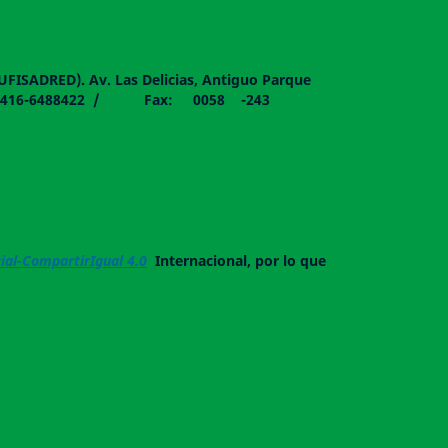
DUFISADRED). Av. Las Delicias, Antiguo Parque
058 - 0416-6488422 / Fax: 0058 -243
al-CompartirIgual 4.0
Internacional, por lo que