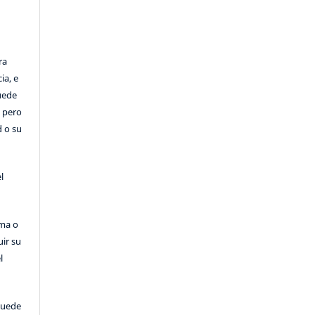
ra
ia, e
Puede
, pero
d o su
l
rma o
uir su
l
puede