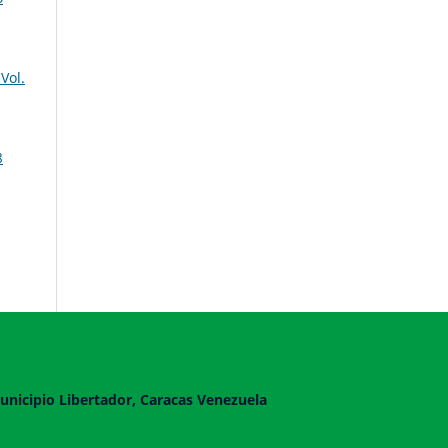
Vol.
8
unicipio Libertador, Caracas Venezuela