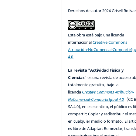
Derechos de autor 2024 Grisell Bolíva
Esta obra está bajo una licencia
internacional
Creative Commons
Atribución-NoComercial-CompartirIg
4.0
.
La revista "Actividad Física y
Ciencias"
es una revista de acceso ab
totalmente gratuita, bajo la
licencia
Creative Commons Atribución-
NoComercial-CompartirIgual 4.0
(CC B
SA 4.0), en ese sentido, el público es l
compartir: Copiar y redistribuir el mat
en cualquier medio o formato. El artic
es libre de Adaptar: Remezclar, trans
y construir sobre el material.