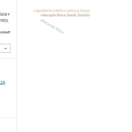
experiência estética; música; dança.
ÍSICA Y
educação física, brasil, história
educación física
,
16
(2),
ividadf
024