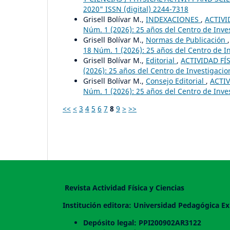
2020" ISSN (digital) 2244-7318
Grisell Bolívar M.,
INDEXACIONES
,
ACTIVI
Núm. 1 (2026): 25 años del Centro de Inv
Grisell Bolívar M.,
Normas de Publicación
18 Núm. 1 (2026): 25 años del Centro de 
Grisell Bolívar M.,
Editorial
,
ACTIVIDAD FÍS
(2026): 25 años del Centro de Investigac
Grisell Bolívar M.,
Consejo Editorial
,
ACTIV
Núm. 1 (2026): 25 años del Centro de Inv
<<
<
3
4
5
6
7
8
9
>
>>
Revista Actividad Física y Ciencias
Institución editora: Universidad Pedagógica Ex
Depósito legal: PPI200902AR3122