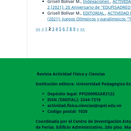
Grisell Bolívar M.,
Indexaciones
,
ACTIVIDA
2 (2021): 20 Aniversario de "EDUFISADRED"
Grisell Bolívar M.,
EDITORIAL
,
ACTIVIDAD F
(2021): Juegos Olímpicos y paralímpicos "T
<<
<
1
2
3
4
5
6
7
8
9
>
>>
Revista Actividad Física y Ciencias
Institución editora: Universidad Pedagógica Ex
Depósito legal: PPI200902AR3122
ISSN /DIGITAL): 2244-7318
actividad.fisica.ciencias@upel.edu.ve
Codigo postal: 1020
Coordinada por el Centro de Investigación Estu
de Ferias. Edificio Administrativo, 2do