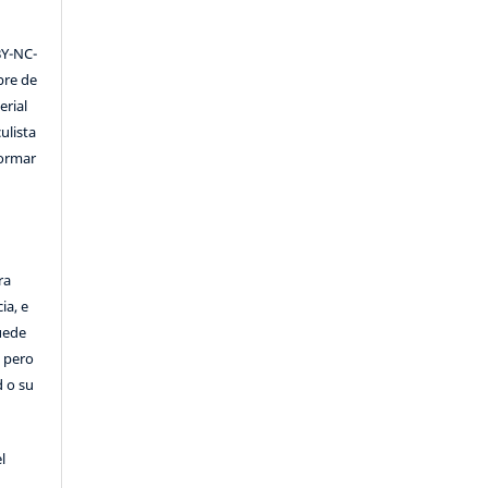
Y-NC-
ibre de
erial
ulista
formar
ra
ia, e
Puede
, pero
d o su
l