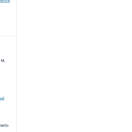
iente
r M.
ual
ierto