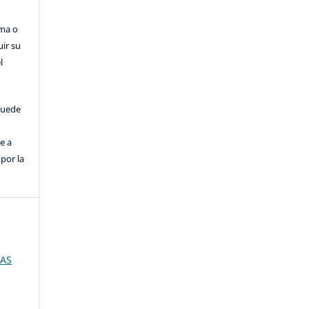
rma o
uir su
l
puede
e a
por la
IAS