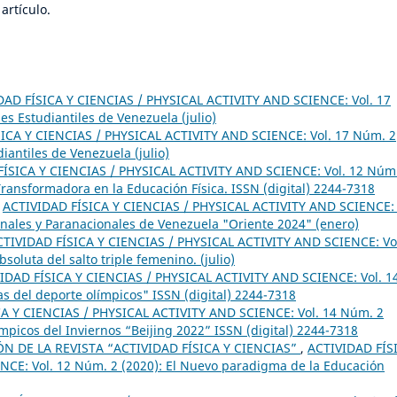
artículo.
DAD FÍSICA Y CIENCIAS / PHYSICAL ACTIVITY AND SCIENCE: Vol. 17
s Estudiantiles de Venezuela (julio)
ICA Y CIENCIAS / PHYSICAL ACTIVITY AND SCIENCE: Vol. 17 Núm. 2
iantiles de Venezuela (julio)
ÍSICA Y CIENCIAS / PHYSICAL ACTIVITY AND SCIENCE: Vol. 12 Núm
 Transformadora en la Educación Física. ISSN (digital) 2244-7318
,
ACTIVIDAD FÍSICA Y CIENCIAS / PHYSICAL ACTIVITY AND SCIENCE: 
onales y Paranacionales de Venezuela "Oriente 2024" (enero)
CTIVIDAD FÍSICA Y CIENCIAS / PHYSICAL ACTIVITY AND SCIENCE: Vo
soluta del salto triple femenino. (julio)
IDAD FÍSICA Y CIENCIAS / PHYSICAL ACTIVITY AND SCIENCE: Vol. 1
s del deporte olímpicos" ISSN (digital) 2244-7318
A Y CIENCIAS / PHYSICAL ACTIVITY AND SCIENCE: Vol. 14 Núm. 2
ímpicos del Inviernos “Beijing 2022” ISSN (digital) 2244-7318
 DE LA REVISTA “ACTIVIDAD FÍSICA Y CIENCIAS”
,
ACTIVIDAD FÍS
CE: Vol. 12 Núm. 2 (2020): El Nuevo paradigma de la Educación