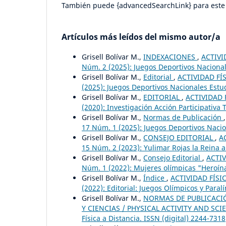
También puede {advancedSearchLink} para este 
Artículos más leídos del mismo autor/a
Grisell Bolívar M.,
INDEXACIONES
,
ACTIVI
Núm. 2 (2025): Juegos Deportivos Nacionale
Grisell Bolívar M.,
Editorial
,
ACTIVIDAD FÍS
(2025): Juegos Deportivos Nacionales Estud
Grisell Bolívar M.,
EDITORIAL
,
ACTIVIDAD F
(2020): Investigación Acción Participativa
Grisell Bolívar M.,
Normas de Publicación
17 Núm. 1 (2025): Juegos Deportivos Naci
Grisell Bolívar M.,
CONSEJO EDITORIAL
,
A
15 Núm. 2 (2023): Yulimar Rojas la Reina ab
Grisell Bolívar M.,
Consejo Editorial
,
ACTIV
Núm. 1 (2022): Mujeres olímpicas "Heroína
Grisell Bolívar M.,
Índice
,
ACTIVIDAD FÍSIC
(2022): Editorial: Juegos Olímpicos y Paral
Grisell Bolívar M.,
NORMAS DE PUBLICACIÓN
Y CIENCIAS / PHYSICAL ACTIVITY AND SCIEN
Física a Distancia. ISSN (digital) 2244-7318