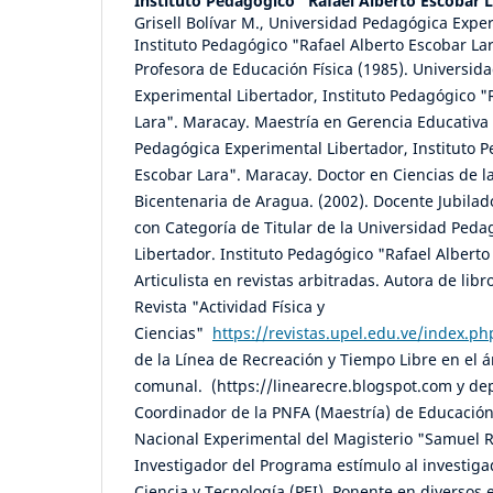
Instituto Pedagógico "Rafael Alberto Escobar 
Grisell Bolívar M., Universidad Pedagógica Expe
Instituto Pedagógico "Rafael Alberto Escobar La
Profesora de Educación Física (1985). Universid
Experimental Libertador, Instituto Pedagógico "
Lara". Maracay. Maestría en Gerencia Educativa 
Pedagógica Experimental Libertador, Instituto P
Escobar Lara". Maracay. Doctor en Ciencias de l
Bicentenaria de Aragua. (2002). Docente Jubilad
con Categoría de Titular de la Universidad Ped
Libertador. Instituto Pedagógico "Rafael Albert
Articulista en revistas arbitradas. Autora de libr
Revista "Actividad Física y
Ciencias"
https://revistas.upel.edu.ve/index.ph
de la Línea de Recreación y Tiempo Libre en el 
comunal. (https://linearecre.blogspot.com y dep
Coordinador de la PNFA (Maestría) de Educación
Nacional Experimental del Magisterio "Samuel
Investigador del Programa estímulo al investiga
Ciencia y Tecnología (PEI). Ponente en diversos