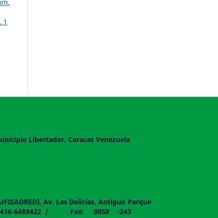
úm.
. 1
unicipio Libertador, Caracas Venezuela
DUFISADRED). Av. Las Delicias, Antiguo Parque
058 - 0416-6488422 / Fax: 0058 -243