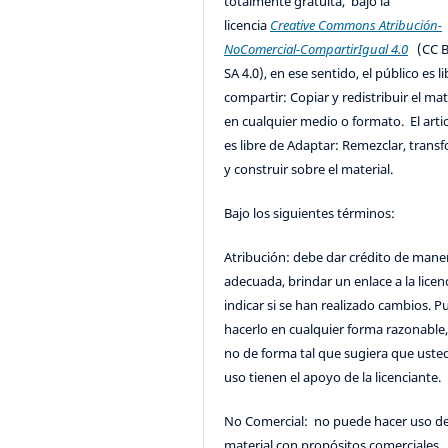
totalmente gratuita, bajo la
licencia
Creative Commons Atribución-
NoComercial-CompartirIgual 4.0
(CC B
SA 4.0), en ese sentido, el público es l
compartir: Copiar y redistribuir el mat
en cualquier medio o formato. El artic
es libre de Adaptar: Remezclar, trans
y construir sobre el material.
Bajo los siguientes términos:
Atribución: debe dar crédito de mane
adecuada, brindar un enlace a la licenc
indicar si se han realizado cambios. 
hacerlo en cualquier forma razonable
no de forma tal que sugiera que uste
uso tienen el apoyo de la licenciante.
No Comercial: no puede hacer uso de
material con propósitos comerciales.