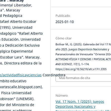
Lara". Maracay
rimental Libertador,
ra". Maracay
ad Pedagógica
Publicado
Rafael Alberto Escobar
2025-01-10
(1995). Universidad
edagógico "Rafael Alberto
Cómo citar
a Educación. Universidad
Bolívar M., G. (2025). Galerada del Vol 17 N
o a Dedicación Exclusiva
año 2025. Juegos Deportivos Nacionales y
agógica Experimental
Paranacionales de Venezuela "Oriente 202
o Escobar Lara". Maracay.
ACTIVIDAD FÍSICA Y CIENCIAS / PHYSICAL ACT
os. Directora editora de la
AND SCIENCE
,
17
(1), 1–174.
https://doi.org/10.56219/afc.v17i1.3355
p/actividadfisicayciencias
Coordinadora
Más formatos de cita
ámbito educativo
ortescalle.blogspot.com).
 Física Universidad
Número
 Robinson" (UNEMSR).
Vol. 17 Núm. 1 (2025): Juegos
dor del Ministerio de
Deportivos Nacionales y
 eventos académicos