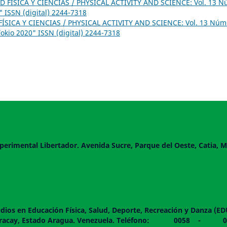
D FÍSICA Y CIENCIAS / PHYSICAL ACTIVITY AND SCIENCE: Vol. 13 N
 ISSN (digital) 2244-7318
ÍSICA Y CIENCIAS / PHYSICAL ACTIVITY AND SCIENCE: Vol. 13 Núm
okio 2020" ISSN (digital) 2244-7318
perimental Libertador. Avenida Sucre, Parque del Oeste, Catia, M
dios en Educación Física, Salud, Deporte, Recreación y Danza (E
 piso. Maracay, Estado Aragua. Venezuela. Teléfono: 0