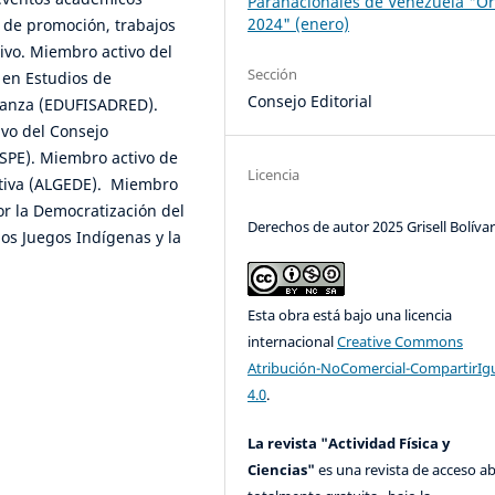
Paranacionales de Venezuela "Or
2024" (enero)
s de promoción, trabajos
ivo. Miembro activo del
Sección
 en Estudios de
Consejo Editorial
 Danza (EDUFISADRED).
vo del Consejo
SSPE). Miembro activo de
Licencia
rtiva (ALGEDE). Miembro
or la Democratización del
Derechos de autor 2025 Grisell Bolíva
 los Juegos Indígenas y la
Esta obra está bajo una licencia
internacional
Creative Commons
Atribución-NoComercial-CompartirIg
4.0
.
La revista "Actividad Física y
Ciencias"
es una revista de acceso ab