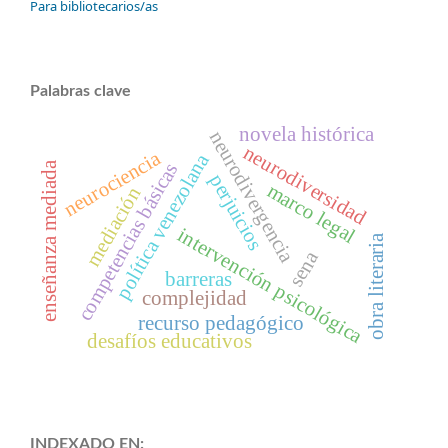
Para bibliotecarios/as
Palabras clave
novela histórica
neurodivergencia
neurodiversidad
neurociencia
política venezolana
competencias básicas
enseñanza mediada
perjuicios
marco legal
mediación
intervención psicológica
obra literaria
sena
barreras
complejidad
recurso pedagógico
desafíos educativos
INDEXADO EN: