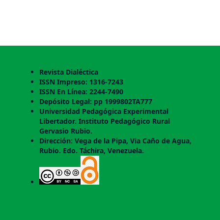
Revista Dialéctica
ISSN Impreso: 1316-7243
ISSN En Línea: 2244-7490
Depósito Legal: pp 1999802TA777
Universidad Pedagógica Experimental
Libertador. Instituto Pedagógico Rural
Gervasio Rubio.
Dirección: Vega de la Pipa, Via Caño de Agua,
Rubio. Edo. Táchira, Venezuela.