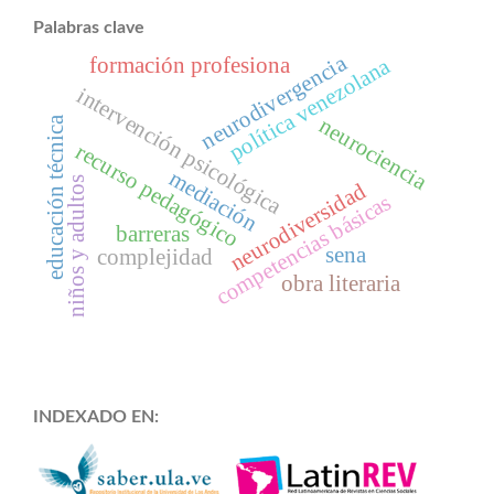
Palabras clave
neurodivergencia
formación profesiona
política venezolana
intervención psicológica
neurociencia
educación técnica
recurso pedagógico
mediación
niños y adultos
neurodiversidad
competencias básicas
barreras
sena
complejidad
obra literaria
INDEXADO EN: