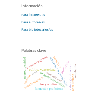
Información
Para lectores/as
Para autores/as
Para bibliotecarios/as
Palabras clave
neurodivergencia
perjuicios
intervención psicológica
neurodiversidad
mediación
complejidad
estrategia didáctica
política venezolana
sena
competencias básicas
neurociencia
barreras
obra literaria
novela histórica
niños y adultos
formación profesiona