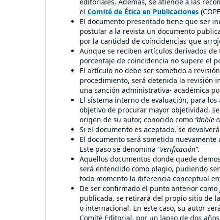
editoriales. Además, se atiende a las re
el
Comité de Ética en Publicaciones
(COPE)
El documento presentado tiene que ser inéd
postular a la revista un documento publica
por la cantidad de coincidencias que arroj
Aunque se reciben artículos derivados de t
porcentaje de coincidencia no supere el p
El artículo no debe ser sometido a revisió
procedimiento, será detenida la revisión 
una sanción administrativa- académica por
El sistema interno de evaluación, para los 
objetivo de procurar mayor objetividad, se 
origen de su autor, conocido como
“doble c
Si el documento es aceptado, se devolver
El documento será sometido nuevamente a 
Este paso se denomina
“verificación”.
Aquellos documentos donde quede demostrad
será entendido como plagio, pudiendo ser
todo momento la diferencia conceptual entr
De ser confirmado el punto anterior como
publicada, se retirará del propio sitio de 
o internacional. En este caso, su autor se
Comité Editorial, por un lapso de dos años