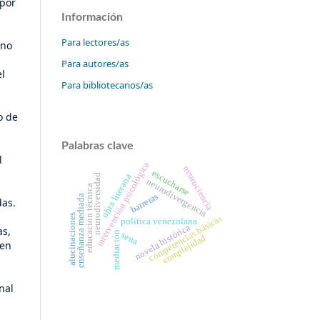
 por
Información
Para lectores/as
 no
Para autores/as
el
Para bibliotecarios/as
o de
Palabras clave
l
intervención psicológica
neurociencia
escucharse
obra literaria
neurodiversidad
neurodivergencia
educación técnica
barreras
enseñanza mediada
das.
alucinaciones
competencias básicas
política venezolana
novela histórica
as,
mediación
sena
complejidad
 en
nal