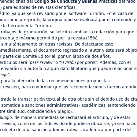
comendaciones del
Código de Conducta y Buenas Prácticas
definido
 para editores de revistas científicas.
ito, ya que será revisado por el software Turnitin. En el caso de
do como pre-prints, la originalidad se evaluará por el contenido y
e la herramienta Turnitin.
rabajos de graduación, se solicita cambiar la redacción para que 
orcentaje máximo permitido por la revista (15%).
n simultáneamente en otras revistas. De detectarse este
inmediatamente, el documento regresado al autor y éste será objet
 parte del Comité Editorial, por un lapso de dos años.
artículos será
“peer review”
o
“revisión por pares”
. Además, con el
enviarán sin autoría o algún dato filiatorio que pueda relacionar e
iego”.
á para la atención de las recomendaciones propuestas.
revisión, para confirmar que las recomendaciones fueron atendi
a la transcripción textual de otra obra sin el debido uso de cit
 sometida a sanciones administrativas- académicas (entendiendo
e similitud, coincidencia y plagio).
plagio,
de manera inmediata se rechazará el artículo, y de estar
la revista, como de los índices donde pudiera ubicarse, ya sea nacio
rá objeto de una sanción administrativa- académica por parte del
.