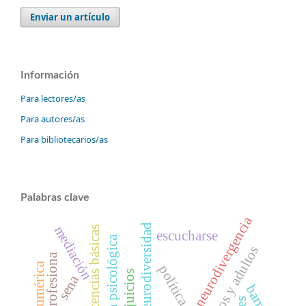
Enviar un artículo
Información
Para lectores/as
Para autores/as
Para bibliotecarios/as
Palabras clave
neurodivergencia
neurodiversidad
mediación
competencias básicas
escucharse
intervención psicológica
niños y adultos
perjuicios
sena