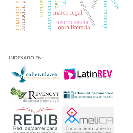
formación profesiona
cognición numérica
política venezolana
barreras
alucinaciones
marco legal
neurociencia
obra literaria
INDEXADO EN: