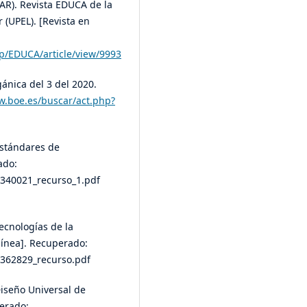
IAR). Revista EDUCA de la
(UPEL). [Revista en
php/EDUCA/article/view/9993
ánica del 3 del 2020.
w.boe.es/buscar/act.php?
Estándares de
ado:
-340021_recurso_1.pdf
ecnologías de la
línea]. Recuperado:
-362829_recurso.pdf
Diseño Universal de
erado: