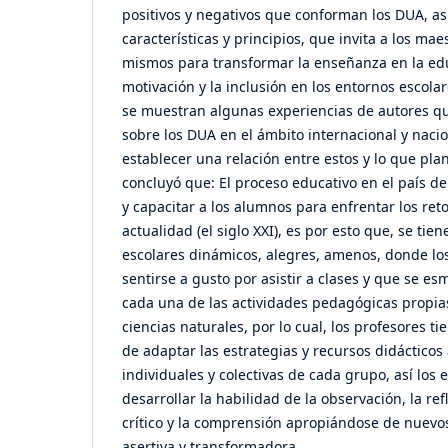
positivos y negativos que conforman los DUA, as
características y principios, que invita a los mae
mismos para transformar la enseñanza en la ed
motivación y la inclusión en los entornos escol
se muestran algunas experiencias de autores q
sobre los DUA en el ámbito internacional y nac
establecer una relación entre estos y lo que plan
concluyó que: El proceso educativo en el país 
y capacitar a los alumnos para enfrentar los re
actualidad (el siglo XXI), es por esto que, se ti
escolares dinámicos, alegres, amenos, donde l
sentirse a gusto por asistir a clases y que se es
cada una de las actividades pedagógicas propia
ciencias naturales, por lo cual, los profesores t
de adaptar las estrategias y recursos didácticos
individuales y colectivas de cada grupo, así los
desarrollar la habilidad de la observación, la re
crítico y la comprensión apropiándose de nuev
asertiva y transformadora.