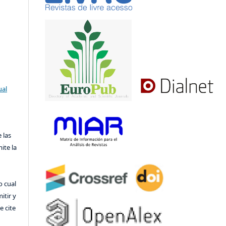
ual
 las
ite la
o cual
itir y
 cite