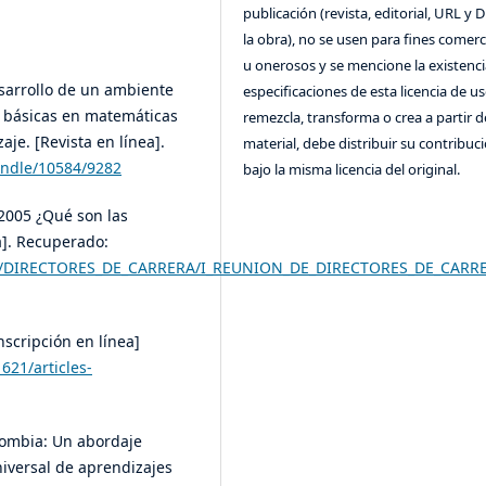
publicación (revista, editorial, URL y 
la obra), no se usen para fines comerc
u onerosos y se mencione la existenci
Desarrollo de un ambiente
especificaciones de esta licencia de us
s básicas en matemáticas
remezcla, transforma o crea a partir d
je. [Revista en línea].
material, debe distribuir su contribuc
andle/10584/9282
bajo la misma licencia del original.
 2005 ¿Qué son las
a]. Recuperado:
NTROS/DIRECTORES_DE_CARRERA/I_REUNION_DE_DIRECTORES_DE_C
scripción en línea]
621/articles-
lombia: Un abordaje
iversal de aprendizajes