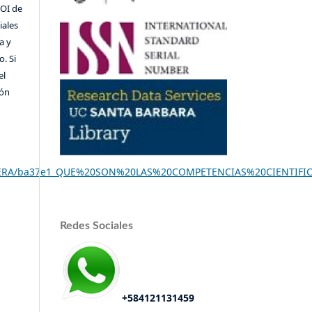
DOI de
iales
a y
o. Si
el
ión
ARRERA/ba37e1_QUE%20SON%20LAS%20COMPETENCIAS%20CIENTIFI
Redes Sociales
+584121131459