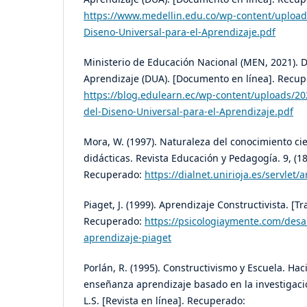
https://www.medellin.edu.co/wp-content/upload
Diseno-Universal-para-el-Aprendizaje.pdf
Ministerio de Educación Nacional (MEN, 2021). 
Aprendizaje (DUA). [Documento en línea]. Recup
https://blog.edulearn.ec/wp-content/uploads/2
del-Diseno-Universal-para-el-Aprendizaje.pdf
Mora, W. (1997). Naturaleza del conocimiento cie
didácticas. Revista Educación y Pedagogía. 9, (18)
Recuperado:
https://dialnet.unirioja.es/servlet
Piaget, J. (1999). Aprendizaje Constructivista. [T
Recuperado:
https://psicologiaymente.com/desar
aprendizaje-piaget
Porlán, R. (1995). Constructivismo y Escuela. Ha
enseñanza aprendizaje basado en la investigació
L.S. [Revista en línea]. Recuperado: