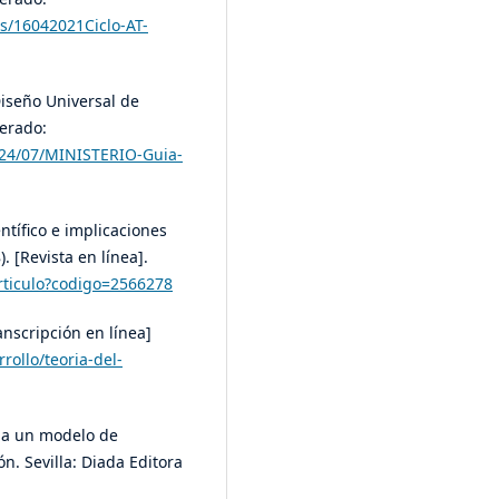
s/16042021Ciclo-AT-
Diseño Universal de
erado:
024/07/MINISTERIO-Guia-
ntífico e implicaciones
. [Revista en línea].
/articulo?codigo=2566278
ranscripción en línea]
rollo/teoria-del-
cia un modelo de
n. Sevilla: Diada Editora