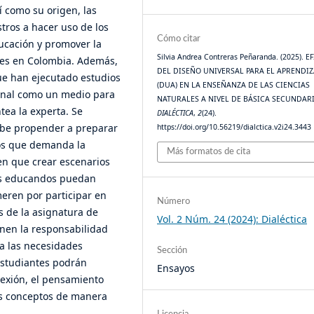
í como su origen, las
stros a hacer uso de los
Cómo citar
ucación y promover la
Silvia Andrea Contreras Peñaranda. (2025). E
ares en Colombia. Además,
DEL DISEÑO UNIVERSAL PARA EL APRENDIZ
ue han ejecutado estudios
(DUA) EN LA ENSEÑANZA DE LAS CIENCIAS
ional como un medio para
NATURALES A NIVEL DE BÁSICA SECUNDARI
tea la experta. Se
DIALÉCTICA
,
2
(24).
debe propender a preparar
https://doi.org/10.56219/dialctica.v2i24.3443
tos que demanda la
Más formatos de cita
enen que crear escenarios
os educandos puedan
meren por participar en
Número
s de la asignatura de
Vol. 2 Núm. 24 (2024): Dialéctica
ienen la responsabilidad
 a las necesidades
Sección
 estudiantes podrán
Ensayos
flexión, el pensamiento
os conceptos de manera