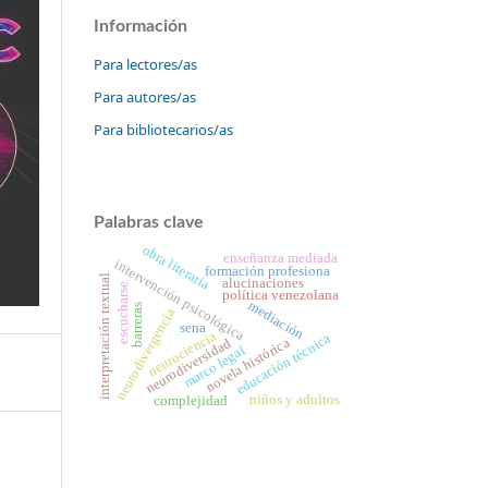
Información
Para lectores/as
Para autores/as
Para bibliotecarios/as
Palabras clave
obra literaria
enseñanza mediada
intervención psicológica
formación profesiona
interpretación textual
alucinaciones
escucharse
política venezolana
mediación
barreras
neurodivergencia
sena
neurociencia
educación técnica
novela histórica
neurodiversidad
marco legal
niños y adultos
complejidad