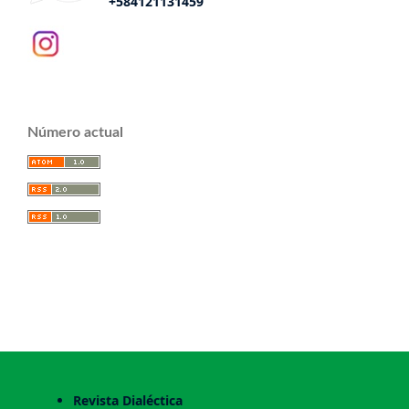
+584121131459
Número actual
Revista Dialéctica