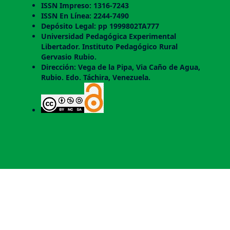
ISSN Impreso: 1316-7243
ISSN En Línea: 2244-7490
Depósito Legal: pp 1999802TA777
Universidad Pedagógica Experimental
Libertador. Instituto Pedagógico Rural
Gervasio Rubio.
Dirección: Vega de la Pipa, Via Caño de Agua,
Rubio. Edo. Táchira, Venezuela.