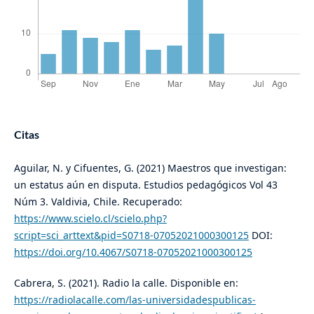
Citas
Aguilar, N. y Cifuentes, G. (2021) Maestros que investigan:
un estatus aún en disputa. Estudios pedagógicos Vol 43
Núm 3. Valdivia, Chile. Recuperado:
https://www.scielo.cl/scielo.php?
script=sci_arttext&pid=S0718-07052021000300125
DOI:
https://doi.org/10.4067/S0718-07052021000300125
Cabrera, S. (2021). Radio la calle. Disponible en:
https://radiolacalle.com/las-universidadespublicas-