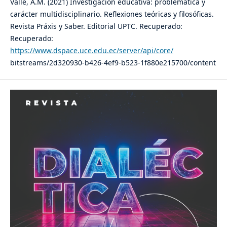
Valle, A.M. (2021) Investigación educativa: problemática y
carácter multidisciplinario. Reflexiones teóricas y filosóficas.
Revista Práxis y Saber. Editorial UPTC. Recuperado:
Recuperado:
https://www.dspace.uce.edu.ec/server/api/core/
bitstreams/2d320930-b426-4ef9-b523-1f880e215700/content