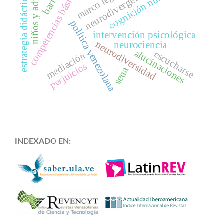
cognición numérica
niños y adultos
neurodivergencia
competencias básicas
marco legal
estrategia didáctica
política venezolana
intervención psicológica
neurodiversidad
neurociencia
alucinaciones
escucharse
mediación
perjuicios
sena
INDEXADO EN: