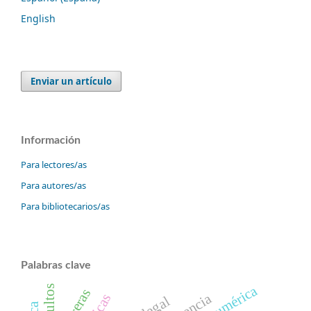
English
Enviar un artículo
Información
Para lectores/as
Para autores/as
Para bibliotecarios/as
Palabras clave
barreras