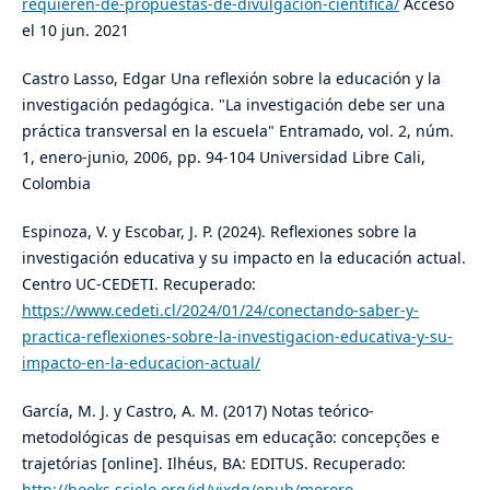
requieren-de-propuestas-de-divulgacion-cientifica/
Acceso
el 10 jun. 2021
Castro Lasso, Edgar Una reflexión sobre la educación y la
investigación pedagógica. "La investigación debe ser una
práctica transversal en la escuela" Entramado, vol. 2, núm.
1, enero-junio, 2006, pp. 94-104 Universidad Libre Cali,
Colombia
Espinoza, V. y Escobar, J. P. (2024). Reflexiones sobre la
investigación educativa y su impacto en la educación actual.
Centro UC-CEDETI. Recuperado:
https://www.cedeti.cl/2024/01/24/conectando-saber-y-
practica-reflexiones-sobre-la-investigacion-educativa-y-su-
impacto-en-la-educacion-actual/
García, M. J. y Castro, A. M. (2017) Notas teórico-
metodológicas de pesquisas em educação: concepções e
trajetórias [online]. Ilhéus, BA: EDITUS. Recuperado:
http://books.scielo.org/id/yjxdq/epub/mororo-