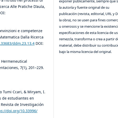
a ritroso nei processi di
exponer públicamente, siempre que se
erca Alle Pratiche D’aula,
la autoría y fuente original de su
OI:
publicación (revista, editorial, URL y 
la obra), no se usen para fines comerc
u onerosos y se mencione la existenci
convinzioni e competenze
especificaciones de esta licencia de us
 Matematica Dalla Ricerca
remezcla, transforma o crea a partir d
0.33683/ddm.23.13.4
DOI:
material, debe distribuir su contribuc
bajo la misma licencia del original.
h: Hermeneutical
taciones, 7(1), 201–229.
no Tumi Ccari, & Miryam, I.
s de estudiantes en
 Revista de Investigación
ps://doi.org/10.33996/