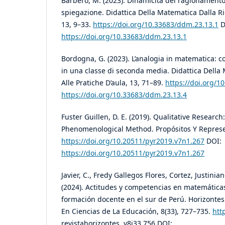
Barbero, M. (2023). Dinamicità del ragionamento 
spiegazione. Didattica Della Matematica Dalla Ric
13, 9–33.
https://doi.org/10.33683/ddm.23.13.1
D
https://doi.org/10.33683/ddm.23.13.1
Bordogna, G. (2023). L’analogia in matematica: 
in una classe di seconda media. Didattica Della
Alle Pratiche D’aula, 13, 71–89.
https://doi.org/1
https://doi.org/10.33683/ddm.23.13.4
Fuster Guillen, D. E. (2019). Qualitative Researc
Phenomenological Method. Propósitos Y Represen
https://doi.org/10.20511/pyr2019.v7n1.267
DOI:
https://doi.org/10.20511/pyr2019.v7n1.267
Javier, C., Fredy Gallegos Flores, Cortez, Justinia
(2024). Actitudes y competencias en matemática
formación docente en el sur de Perú. Horizontes
En Ciencias de La Educación, 8(33), 727–735.
htt
revistahorizontes. v8i33.756 DOI: