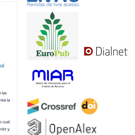
ual
 las
ite la
o cual
itir y