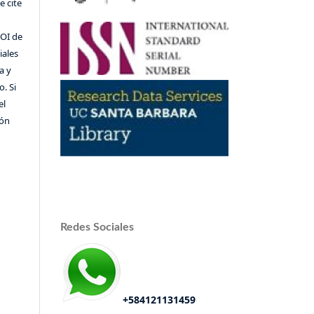
 cite
DOI de
iales
a y
o. Si
el
ión
Redes Sociales
+584121131459