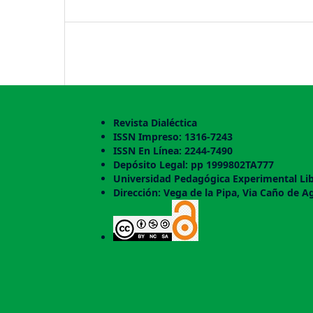
Revista Dialéctica
ISSN Impreso: 1316-7243
ISSN En Línea: 2244-7490
Depósito Legal: pp 1999802TA777
Universidad Pedagógica Experimental Lib
Dirección: Vega de la Pipa, Via Caño de A