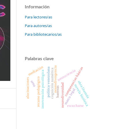
Información
Para lectores/as
Para autores/as
Para bibliotecarios/as
Palabras clave
mediación
neurodivergencia
competencias básicas
política venezolana
cognición numérica
neurociencia
intervención psicológica
recurso pedagógico
alucinaciones
sena
obra literaria
neurodiversidad
novela histórica
barreras
marco legal
escucharse