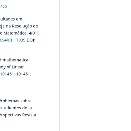
.756
icultades em
eja na Resolução de
o Matemática, 4(01),
m.v4i01.17939
DOI:
nd mathematical
udy of Linear
, 101461–101461.
 Problemas sobre
studiantes de la
erspectivas Revista