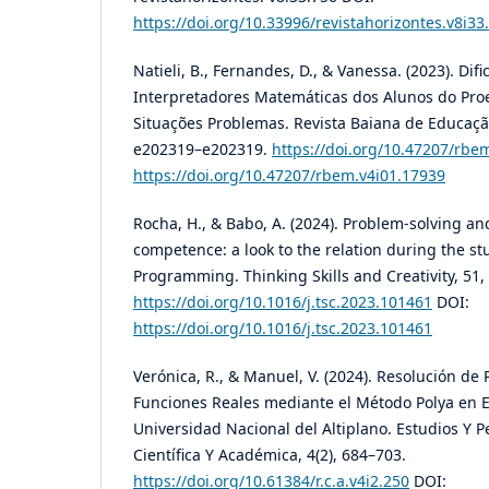
https://doi.org/10.33996/revistahorizontes.v8i33
Natieli, B., Fernandes, D., & Vanessa. (2023). Dif
Interpretadores Matemáticas dos Alunos do Pro
Situações Problemas. Revista Baiana de Educaçã
e202319–e202319.
https://doi.org/10.47207/rbe
https://doi.org/10.47207/rbem.v4i01.17939
Rocha, H., & Babo, A. (2024). Problem-solving a
competence: a look to the relation during the st
Programming. Thinking Skills and Creativity, 51
https://doi.org/10.1016/j.tsc.2023.101461
DOI:
https://doi.org/10.1016/j.tsc.2023.101461
Verónica, R., & Manuel, V. (2024). Resolución de
Funciones Reales mediante el Método Polya en E
Universidad Nacional del Altiplano. Estudios Y P
Científica Y Académica, 4(2), 684–703.
https://doi.org/10.61384/r.c.a.v4i2.250
DOI: