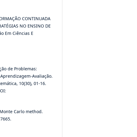
4). FORMAÇÃO CONTINUADA
ATÉGIAS NO ENSINO DE
o Em Ciências E
lução de Problemas:
-Aprendizagem-Avaliação.
mática, 10(30), 01-16.
OI:
ee Monte Carlo method.
07665.