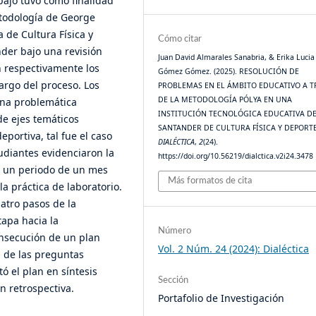
bajo tuvo como finalidad
etodología de George
 de Cultura Física y
Cómo citar
der bajo una revisión
Juan David Almarales Sanabria, & Erika Lucia
 respectivamente los
Gómez Gómez. (2025). RESOLUCIÓN DE
argo del proceso. Los
PROBLEMAS EN EL ÁMBITO EDUCATIVO A T
DE LA METODOLOGÍA PÓLYA EN UNA
 una problemática
INSTITUCIÓN TECNOLÓGICA EDUCATIVA D
de ejes temáticos
SANTANDER DE CULTURA FÍSICA Y DEPORTE
portiva, tal fue el caso
DIALÉCTICA
,
2
(24).
tudiantes evidenciaron la
https://doi.org/10.56219/dialctica.v2i24.3478
n un periodo de un mes
Más formatos de cita
a práctica de laboratorio.
atro pasos de la
apa hacia la
Número
onsecución de un plan
Vol. 2 Núm. 24 (2024): Dialéctica
a de las preguntas
ó el plan en síntesis
Sección
n retrospectiva.
Portafolio de Investigación