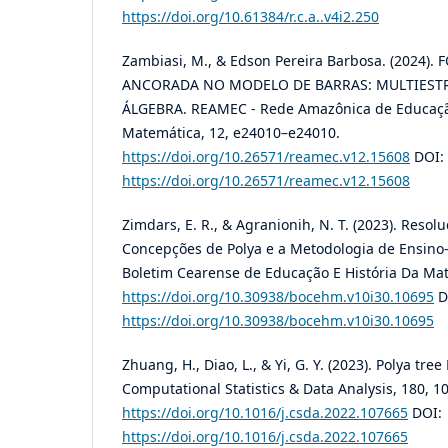
https://doi.org/10.61384/r.c.a..v4i2.250
Zambiasi, M., & Edson Pereira Barbosa. (202
ANCORADA NO MODELO DE BARRAS: MULTIESTR
ÁLGEBRA. REAMEC - Rede Amazônica de Educaçã
Matemática, 12, e24010–e24010.
https://doi.org/10.26571/reamec.v12.15608
DOI:
https://doi.org/10.26571/reamec.v12.15608
Zimdars, E. R., & Agranionih, N. T. (2023). Reso
Concepções de Polya e a Metodologia de Ensino
Boletim Cearense de Educação E História Da Mate
https://doi.org/10.30938/bocehm.v10i30.10695
D
https://doi.org/10.30938/bocehm.v10i30.10695
Zhuang, H., Diao, L., & Yi, G. Y. (2023). Polya tr
Computational Statistics & Data Analysis, 180, 1
https://doi.org/10.1016/j.csda.2022.107665
DOI:
https://doi.org/10.1016/j.csda.2022.107665