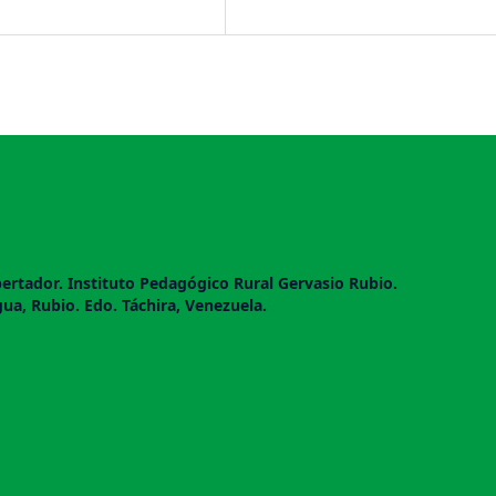
ertador. Instituto Pedagógico Rural Gervasio Rubio.
gua, Rubio. Edo. Táchira, Venezuela.