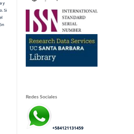
a y
o. Si
el
ión
Redes Sociales
+584121131459