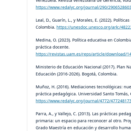
Venezuela. Revista venezolana de Gerencia, vo
https://www.redalyc.org/journal/290/290652860
Leal, D., Guarín, L., y Morales, E. (2022). Polític
Colombia.
https://unesdoc.unesco.org/ark:/482
Medina, O. (2023). Política educativa en Colombi
práctica docente.
https://revistas.uam.es/reps/article/download/
Ministerio de Educación Nacional (2017). Plan N
Educación (2016-2026). Bogotá, Colombia.
Muñoz, H. (2016). Mediaciones tecnológicas: nue
práctica pedagógica. Universidad Santo Tomás,
https://www.redalyc.org/journal/4772/47724817
Parra, A., y Vallejo, C. (2013). Las prácticas ped
primaria: un espacio para reconocer al otro. Pr
Grado Maestría en educación y desarrollo huma