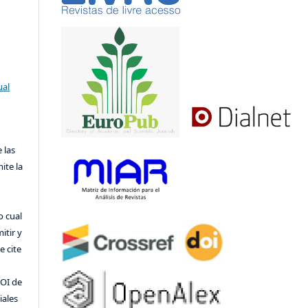
ual
 las
ite la
o cual
itir y
 cite
DOI de
iales