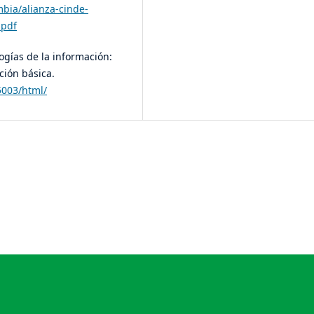
mbia/alianza-cinde-
.pdf
logías de la información:
ción básica.
5003/html/