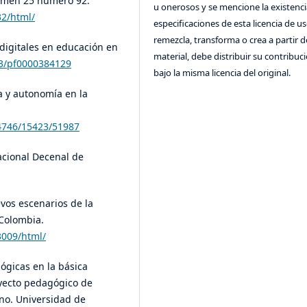
lumen 25 número 92.
u onerosos y se mencione la existenci
32/html/
especificaciones de esta licencia de us
remezcla, transforma o crea a partir d
as digitales en educación en
material, debe distribuir su contribuc
23/pf0000384129
bajo la misma licencia del original.
a y autonomía en la
14746/15423/51987
acional Decenal de
vos escenarios de la
 Colombia.
3009/html/
agógicas en la básica
oyecto pedagógico de
no. Universidad de