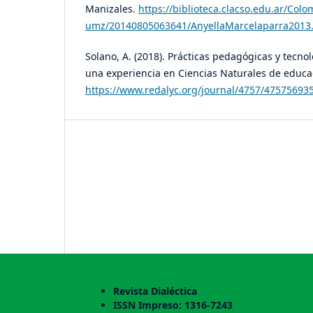
Manizales.
https://biblioteca.clacso.edu.ar/Colo
umz/20140805063641/AnyellaMarcelaparra2013
Solano, A. (2018). Prácticas pedagógicas y tecno
una experiencia en Ciencias Naturales de educa
https://www.redalyc.org/journal/4757/47575693
Revista Dialéctica
ISSN Impreso: 1316-7243