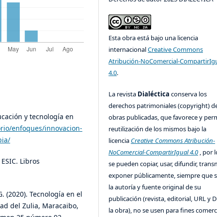
Esta obra está bajo una licencia
internacional
Creative Commons
Atribución-NoComercial-CompartirIg
4.0
.
La revista
Dialéctica
conserva los
derechos patrimoniales (copyright) de
ucación y tecnología en
obras publicadas, que favorece y perm
orio/enfoques/innovacion-
reutilización de los mismos bajo la
ia/
licencia
Creative Commons Atribución-
NoComercial-CompartirIgual 4.0
, por l
l ESIC. Libros
se pueden copiar, usar, difundir, transm
exponer públicamente, siempre que se
la autoría y fuente original de su
G. (2020). Tecnología en el
publicación (revista, editorial, URL y 
ad del Zulia, Maracaibo,
la obra), no se usen para fines comerc