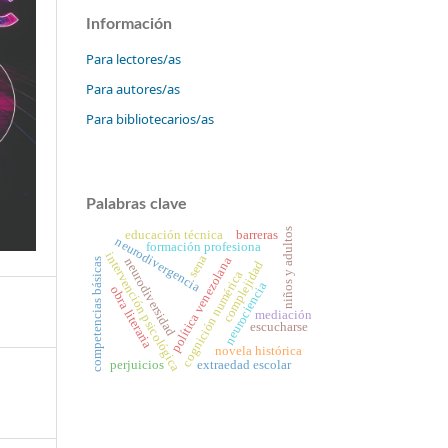
Información
Para lectores/as
Para autores/as
Para bibliotecarios/as
Palabras clave
niños y adultos
educación técnica
barreras
neurodivergencia
formación profesiona
intervención psicológica
sena
política venezolana
neurodiversidad
competencias básicas
complejidad
cognición numérica
neurociencia
obra literaria
mediación
escucharse
novela histórica
perjuicios
extraedad escolar