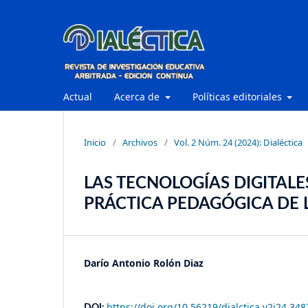
Actual
Acerca de
Políticas editoriales
Inicio
/
Archivos
/
Vol. 2 Núm. 24 (2024): Dialéctica
LAS TECNOLOGÍAS DIGITAL
PRÁCTICA PEDAGÓGICA DE 
Darío Antonio Rolón Diaz
https://doi.org/10.56219/dialctica.v2i24.348
DOI: