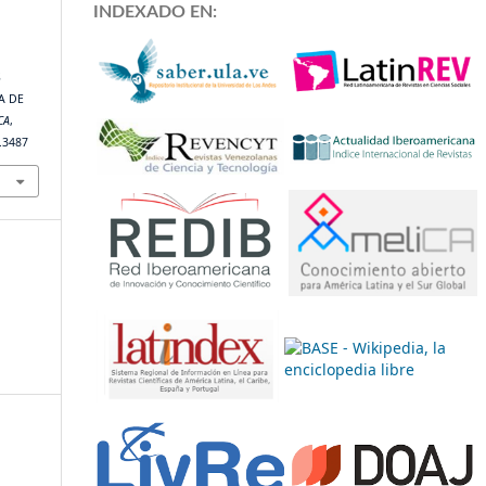
INDEXADO EN:
S
A DE
CA
,
4.3487