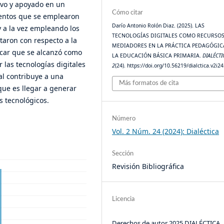
ivo y apoyado en un
Cómo citar
entos que se emplearon
Darío Antonio Rolón Diaz. (2025). LAS
y a la vez empleando los
TECNOLOGÍAS DIGITALES COMO RECURSO
taron con respecto a la
MEDIADORES EN LA PRÁCTICA PEDAGÓGIC
dicar que se alcanzó como
LA EDUCACIÓN BÁSICA PRIMARIA.
DIALÉCTI
 las tecnologías digitales
2
(24). https://doi.org/10.56219/dialctica.v2i2
al contribuye a una
Más formatos de cita
que es llegar a generar
s tecnológicos.
Número
Vol. 2 Núm. 24 (2024): Dialéctica
Sección
Revisión Bibliográfica
Licencia
Derechos de autor 2025 DIALÉCTICA