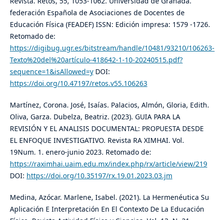
Revista. Retos, 55, 1053-1062. Universidad de Granada.
federación Española de Asociaciones de Docentes de
Educación Física (FEADEF) ISSN: Edición impresa: 1579 -1726.
Retomado de:
https://digibug.ugr.es/bitstream/handle/10481/93210/106263-
Texto%20del%20artículo-418642-1-10-20240515.pdf?
sequence=1&isAllowed=y
DOI:
https://doi.org/10.47197/retos.v55.106263
Martínez, Corona. José, Isaías. Palacios, Almón, Gloria, Edith.
Oliva, Garza. Dubelza, Beatriz. (2023). GUIA PARA LA
REVISIÓN Y EL ANALISIS DOCUMENTAL: PROPUESTA DESDE
EL ENFOQUE INVESTIGATIVO. Revista RA XIMHAI. Vol.
19Num. 1. enero-junio 2023. Retomado de:
https://raximhai.uaim.edu.mx/index.php/rx/article/view/219
DOI:
https://doi.org/10.35197/rx.19.01.2023.03.jm
Medina, Azócar. Marlene, Isabel. (2021). La Hermenéutica Su
Aplicación E Interpretación En El Contexto De La Educación