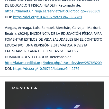
DE EDUCACION FISICA (FEADEF). Retomado de:
https://dialnet.unirioja.es/servlet/articulo?codigo=7986369
DOI:
https://doi.org/10.47197/retos.v42i0.87761
Vargas, Arreaga. Luís, Samuel. Merchán, Carvajal. Maxiuri,
Beatriz. (2024). INCIDENCIA DE LA EDUCACIÓN FÍSICA PARA
FOMENTAR ESTILOS DE VIDA SALUDABLES EN EL CONTEXTO
EDUCATIVO: UNA REVISIÓN SISTEMÁTICA. REVISTA
LATINOAMERICANA DE CIENCIAS SOCIALES Y
HUMANIDADES. ECUADOR. Retomado de:
http://latam.redilat.org/index.php/lt/article/view/2576/3209
DOI:
https://doi.org/10.56712/latam.v5i4.2576