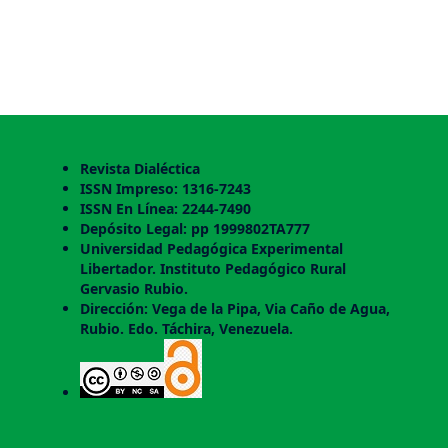
Revista Dialéctica
ISSN Impreso: 1316-7243
ISSN En Línea: 2244-7490
Depósito Legal: pp 1999802TA777
Universidad Pedagógica Experimental
Libertador. Instituto Pedagógico Rural
Gervasio Rubio.
Dirección: Vega de la Pipa, Via Caño de Agua,
Rubio. Edo. Táchira, Venezuela.