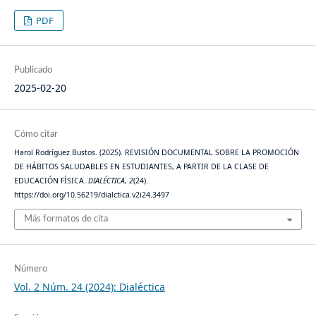
PDF
Publicado
2025-02-20
Cómo citar
Harol Rodríguez Bustos. (2025). REVISIÓN DOCUMENTAL SOBRE LA PROMOCIÓN
DE HÁBITOS SALUDABLES EN ESTUDIANTES, A PARTIR DE LA CLASE DE
EDUCACIÓN FÍSICA.
DIALÉCTICA
,
2
(24).
https://doi.org/10.56219/dialctica.v2i24.3497
Más formatos de cita
Número
Vol. 2 Núm. 24 (2024): Dialéctica