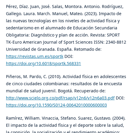
Pérez, Díaz. Juan, José. Salas, Montora. Antonio. Rodríguez,
Gallego. Laura. March. Manuel, Mateo. (2023). Impacto de
las nuevas tecnologías en los niveles de actividad física y
sedentarismo en el alumnado de Educación Secundaria
Obligatoria: Diagnóstico y plan de acción. Revista: SPORT
TK-Euro American Journal of Sport Sciences ISSN: 2340-8812
Universidad de Granada. España. Retomado de:
https://revistas.um.es/sportk
DOI:
https://doi.org/10.6018/sportk.568331
Piñeros, M. Pardo, C. (2010). Actividad física en adolescentes
de cinco ciudades colombianas: resultados de la encuesta
mundial de salud juvenil. Bogotá. Recuperado de:
http://www.scielo.org.co/pdf/rsap/v12n6/v12n6a03.pdf
DOI:
https://doi.org/10.1590/S0124-00642010000600003
Ramírez, William. Vinaccia, Stefano. Suarez, Gustavo. (2004).
El impacto de la actividad física y el deporte sobre la salud,
la cognición, la socialización y el rendimiento académico: