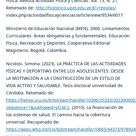
Física. Revista Actividad Física y Ciencias. Vol. 13, N. 21.
Retomado de:
http://historico.upel.edu.ve:81/revistas/
index.php/actividadfisicayciencias/article/view/9534/6017
Ministerio de Educación Nacional (MEN). 2000. Lineamientos
Curriculares. Áreas obligatorias y fundamentales. Educación
Física, Recreación y Deportes. Cooperativa Editorial
Magisterio. Bogotá. Colombia.
Nicolosi. Simona. (2023). LA PRÁCTICA DE LAS ACTIVIDADES
FÍSICAS Y DEPORTIVAS ENTRE LOS ADOLESCENTES: DESDE
LA MOTIVACIÓN A LA CONSTRUCCIÓN DE UN ESTILO DE
VIDA ACTIVO Y SALUDABLE. Tesis doctoral universidad de
Córdoba. Retomado de:
https://helvia.uco.es/bitstream/handle/10396/25333/202300000
sequence=1&isAllowed=yO.M.S
. (2010). La financiación de
los sistemas de salud. El camino hacia la cobertura
universal. Recuperado de:
https://apps.who.int/iris/bitstream/handle/10665/44373/978