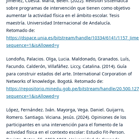
Jiménez, Cuesta. María, Belén. (2022). Revisión sistemática
sobre programas de intervención que tienen como objetivo
aumentar la actividad física en el ámbito escolar. Tesis
maestría. Universidad Internacional de Andalucía.
Retomado de:
https://dspace.unia.es/bitstream/handle/10334/6141/1157_Jime
sequence=1&isAllowed=y
Londoño, Palacios. Olga, Lucia. Maldonado, Granados. Luís,
Facundo. Calderón, Villafáñez. Liccy, Catalina. (2014). Guía
para construir estados del arte. International Corporation of
Networks of knowledge. Bogotá. Retomado de:
https://repositorio.minedu.gob.pe/bitstream/handle/20.500.
sequence=1&isAllowed=y
López, Fernández. Iván. Mayorga, Vega. Daniel. Guijarro,
Romero. Santiago. Viciana. Jesús. (2024). Opiniones de los
participantes en una intervención para el fomento de la
actividad física en el contexto escolar: Estudio Fit-Person.