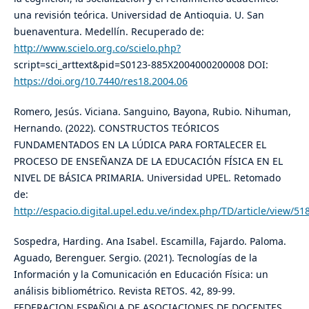
una revisión teórica. Universidad de Antioquia. U. San
buenaventura. Medellín. Recuperado de:
http://www.scielo.org.co/scielo.php?
script=sci_arttext&pid=S0123-885X2004000200008 DOI:
https://doi.org/10.7440/res18.2004.06
Romero, Jesús. Viciana. Sanguino, Bayona, Rubio. Nihuman,
Hernando. (2022). CONSTRUCTOS TEÓRICOS
FUNDAMENTADOS EN LA LÚDICA PARA FORTALECER EL
PROCESO DE ENSEÑANZA DE LA EDUCACIÓN FÍSICA EN EL
NIVEL DE BÁSICA PRIMARIA. Universidad UPEL. Retomado
de:
http://espacio.digital.upel.edu.ve/index.php/TD/article/view/51
Sospedra, Harding. Ana Isabel. Escamilla, Fajardo. Paloma.
Aguado, Berenguer. Sergio. (2021). Tecnologías de la
Información y la Comunicación en Educación Física: un
análisis bibliométrico. Revista RETOS. 42, 89-99.
FEDERACION ESPAÑOLA DE ASOCIACIONES DE DOCENTES