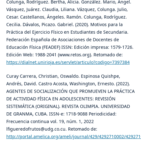
Colunga, Rodríguez. Bertha, Alicia. González. Mario, Ángel.
Vásquez, Juárez. Claudia, Liliana. Vázquez, Colunga. Julio,
Cesar. Castellanos, Ángeles. Ramón. Colunga, Rodríguez.
Cecilia. Dávalos, Picazo. Gabriel. (2020). Motivos para la
Práctica del Ejercicio Físico en Estudiantes de Secundaria.
Federación Española de Asociaciones de Docentes de
Educación Física (FEADEF) ISSN: Edición impresa: 1579-1726.
Edición Web: 1988-2041 (www.retos.org). Retomado de:
https://dialnet.unirioja.es/servlet/articulo?codigo=7397384
Curay Carrera, Christian, Oswaldo. Espinosa Quishpe,
Andrés, David. Castro Acosta, Washington, Ernesto. (2022).
AGENTES DE SOCIALIZACIÓN QUE PROMUEVEN LA PRÁCTICA
DE ACTIVIDAD FÍSICA EN ADOLESCENTES: REVISIÓN
SISTEMÁTICA (ORIGINAL). REVISTA OLIMPIA. UNIVERSIDAD
DE GRANMA, CUBA. ISSN-e: 1718-9088 Periodicidad:
Frecuencia continua vol. 19, núm. 1, 2022
lfigueredofrutos@udg.co.cu. Retomado de:
http://portal.amelica.org/ameli/journal/429/4292710002/42927