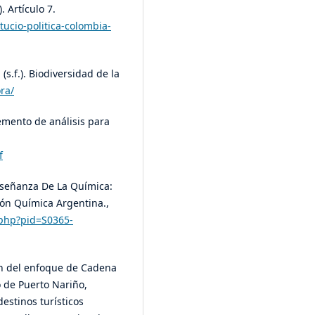
. Artículo 7.
tucio-politica-colombia-
s.f.). Biodiversidad de la
ra/
lemento de análisis para
f
nseñanza De La Química:
ión Química Argentina.,
o.php?pid=S0365-
ción del enfoque de Cadena
o de Puerto Nariño,
estinos turísticos