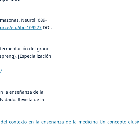
 Amazonas. Neurol, 689-
ource/en;/ibc-109577
DOI:
e fermentación del grano
preng). [Especialización
/
en la enseñanza de la
vidado. Revista de la
_del_contexto_en_la_ensenanza_de_la_medicina_Un_concepto_elusi