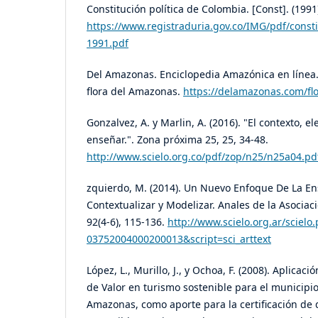
Constitución política de Colombia. [Const]. (1991)
https://www.registraduria.gov.co/IMG/pdf/consti
1991.pdf
Del Amazonas. Enciclopedia Amazónica en línea. (
flora del Amazonas.
https://delamazonas.com/flo
Gonzalvez, A. y Marlin, A. (2016). "El contexto, e
enseñar.". Zona próxima 25, 25, 34-48.
http://www.scielo.org.co/pdf/zop/n25/n25a04.pd
zquierdo, M. (2014). Un Nuevo Enfoque De La E
Contextualizar y Modelizar. Anales de la Asociac
92(4-6), 115-136.
http://www.scielo.org.ar/sciel
03752004000200013&script=sci_arttext
López, L., Murillo, J., y Ochoa, F. (2008). Aplica
de Valor en turismo sostenible para el municipi
Amazonas, como aporte para la certificación de d