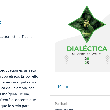
7
ación, etnia Ticuna
oeducación es un reto
po étnico. Es por ello
periencia significativa
PDF
ica de Colombia, con
d indígena Ticuna,
nfrentó el docente que
Publicado
 que le sirvió para