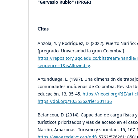
"Gervasio Rubio" (IPRGR)
Citas
Anzola, Y. y Rodríguez, D. (2022). Puerto Nariño: e
[pregrado, Universidad la gran Colombia].
https://repository.ugc.edu.co/bitstream/handl
sequence=1&isAllowed=y
.
Artunduaga, L. (1997). Una dimensión de trabaj
comunidades indígenas de Colombia. Revista I
educación, 13, 35-45.
https://rieoei.org/RIE/arti
https://doi.org/10.35362/rie1301136
Betancour, D. (2014). Capacidad de carga física y
turísticos priorizados y vías de acceso en el ca
Nariño, Amazonas. Turismo y sociedad, 15, 167-
https://www.redalyc.org/pdf/
5762/576261185010