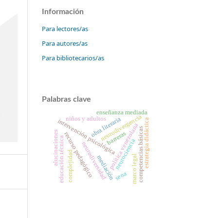
Información
Para lectores/as
Para autores/as
Para bibliotecarios/as
Palabras clave
enseñanza mediada
neurodivergencia
niños y adultos
obra literaria
intervención psicológica
estrategia didáctica
política venezolana
competencias básicas
alucinaciones
barreras
recurso pedagógico
educación técnica
neurociencia
neurodiversidad
complejidad
marco legal
mediación
sena