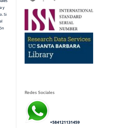
iales
a y
o. Si
el
ión
Redes Sociales
+584121131459