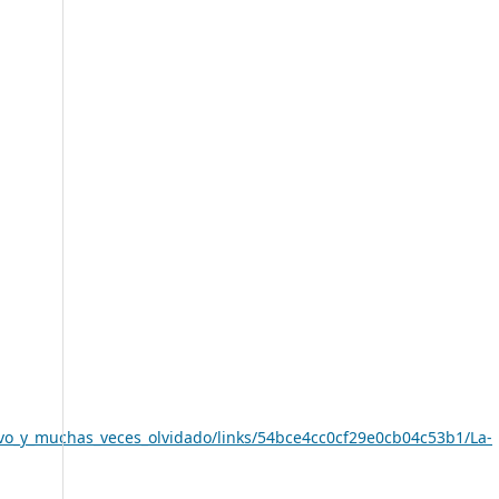
vo_y_muchas_veces_olvidado/links/54bce4cc0cf29e0cb04c53b1/La-