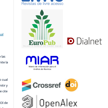
ual
 las
ite la
o cual
itir y
 cite
DOI de