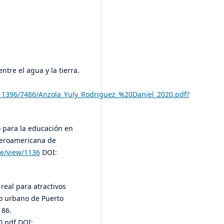
ntre el agua y la tierra.
e/11396/7486/Anzola_Yuly_Rodriguez_%20Daniel_2020.pdf?
o para la educación en
beroamericana de
cle/view/1136
DOI:
 real para atractivos
sco urbano de Puerto
186.
.pdf DOI: