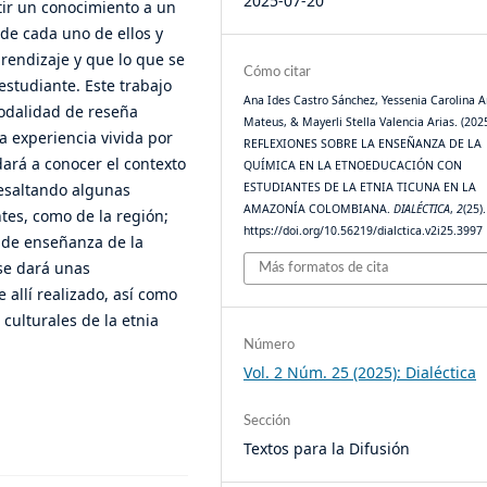
2025-07-20
tir un conocimiento a un
 de cada uno de ellos y
rendizaje y que lo que se
Cómo citar
estudiante. Este trabajo
Ana Ides Castro Sánchez, Yessenia Carolina 
modalidad de reseña
Mateus, & Mayerli Stella Valencia Arias. (2025
a experiencia vivida por
REFLEXIONES SOBRE LA ENSEÑANZA DE LA
dará a conocer el contexto
QUÍMICA EN LA ETNOEDUCACIÓN CON
ESTUDIANTES DE LA ETNIA TICUNA EN LA
 resaltando algunas
AMAZONÍA COLOMBIANA.
DIALÉCTICA
,
2
(25).
ntes, como de la región;
https://doi.org/10.56219/dialctica.v2i25.3997
 de enseñanza de la
se dará unas
Más formatos de cita
 allí realizado, así como
culturales de la etnia
Número
Vol. 2 Núm. 25 (2025): Dialéctica
Sección
Textos para la Difusión