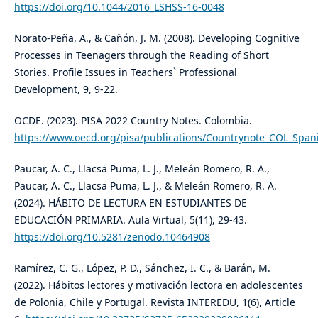
https://doi.org/10.1044/2016_LSHSS-16-0048
Norato-Peña, A., & Cañón, J. M. (2008). Developing Cognitive
Processes in Teenagers through the Reading of Short
Stories. Profile Issues in Teachers` Professional
Development, 9, 9-22.
OCDE. (2023). PISA 2022 Country Notes. Colombia.
https://www.oecd.org/pisa/publications/Countrynote_COL_Span
Paucar, A. C., Llacsa Puma, L. J., Meleán Romero, R. A.,
Paucar, A. C., Llacsa Puma, L. J., & Meleán Romero, R. A.
(2024). HÁBITO DE LECTURA EN ESTUDIANTES DE
EDUCACIÓN PRIMARIA. Aula Virtual, 5(11), 29-43.
https://doi.org/10.5281/zenodo.10464908
Ramírez, C. G., López, P. D., Sánchez, I. C., & Barán, M.
(2022). Hábitos lectores y motivación lectora en adolescentes
de Polonia, Chile y Portugal. Revista INTEREDU, 1(6), Article