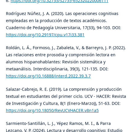
6.
https://doi.org/10.32735/S2735-652320220006111
Rodríguez Núñez, J. A. (2020). Las operaciones cognitivas
empleadas en la producción de textos académicos.
Cuaderno de Pedagogía Universitaria, 17(33), 94-103. DOI:
https://doi.org/10.29197/cpu.v17i33.381
Roldán, L. Á., Formoso, J., Zabaleta, V., & Barreyro, J. P. (2022).
Las relaciones entre prosodia y comprensión lectora en
alumnos hispanohablantes: Revisión sistemática y
metaanálisis. Interdisciplinaria, 39(3), 121-135. DOI:
https://doi.org/10.16888/interd.2022.39.3.7
Salazar-Cabrejo, R. E. (2019). La comprensión y producción
textual en estudiantes del primer ciclo. UCV - HACER: Revista
de Investigación y Cultura, 8(1 (Enero-Marzo)), 51-63. DOI:
https://doi.org/10.18050/RevUCVHACER.v8n1a5
Sarmiento-Santillán, L. J., Yépez Ramos, M. I., & Parra
Lezcano, V. P. (2024). Lectura y desarrollo cognitivo: Estudio