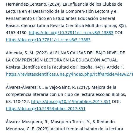
Hernández-Centeno. (2024). La Influencia de los Clubes de
Lectura en el Desarrollo de la Compren-sión Lectora y el
Pensamiento Crítico en Estudiantes Educación General
Básica. Ciencia Latina Revista Científica Multidisciplinar, 8(5),
4163-4180.
https://doi.org/10.37811/cl_rcm.v8i5.13883
DOI:
https://doi.org/10.37811/cl_rcm.v8i5.13883
Almeida, S. M. (2022). ALGUNAS CAUSAS DEL BAJO NIVEL DE
LA COMPRENSIÓN LECTORA EN LA EDUCACIÓN ACTUAL.
Revista Científica de la Facultad de Filosofía, 14(1), Article 1.
https://revistascientificas.una.py/index.php/rcff/article/view/27
Álvarez-Álvarez, C., & Vejo-Sainz, R. (2017). Mejora de la
competencia literaria con un club de lectura escolar. Biblios,
68, 110-122.
https://doi.org/10.5195/biblios.2017.351
DOI:
https://doi.org/10.5195/biblios.2017.351
Álvarez-Mosquera, R., Mosquera-Torres, Y., & Redondo-
Mendoza, C. E. (2023). Actitud frente al hábito de la lectura