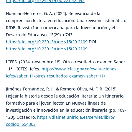
https://doi.org/10.29197/cpu.v21i42.595
Huamán-Herreros, G. A. (2024). Relevancia de la
comprensión lectora en educación: Una revisión sistemática.
RIDE. Revista Iberoamericana para la Investigación y el
Desarrollo Educativo, 15(29), e743.
https://doi.org/10.23913/ride.v15i29.2109
DOI:
https://doi.org/10.23913/ride.v15i29.2109
ICFES. (2024, noviembre 18). Otros resultados examen Saber
11°—ICFES. Icfes.
https://www.icfes.gov.co/evaluaciones-
icfes/saber-11/otros-resultados-examen-saber-11/
Jiménez-Fernández, R. J., & Romero-Oliva, M. F. R. (2015).
Hojear la historia desde la educación literaria: Un itinerario
formativo para el joven lector. En Nuevas líneas de
investigación e innovación en la educación literaria (pp. 109-
120). Octaedro.
https://dialnet.unirioja.es/servlet/libro?
codigo=654362