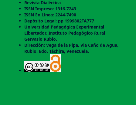
Revista Dialéctica
ISSN Impreso: 1316-7243
ISSN En Línea: 2244-7490
Depósito Legal: pp 1999802TA777
Universidad Pedagógica Experimental
Libertador. Instituto Pedagógico Rural
Gervasio Rubio.
Dirección: Vega de la Pipa, Via Caño de Agua,
Rubio. Edo. Táchira, Venezuela.