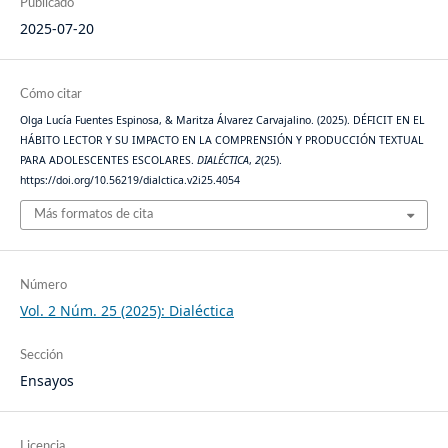
Publicado
2025-07-20
Cómo citar
Olga Lucía Fuentes Espinosa, & Maritza Álvarez Carvajalino. (2025). DÉFICIT EN EL
HÁBITO LECTOR Y SU IMPACTO EN LA COMPRENSIÓN Y PRODUCCIÓN TEXTUAL
PARA ADOLESCENTES ESCOLARES.
DIALÉCTICA
,
2
(25).
https://doi.org/10.56219/dialctica.v2i25.4054
Más formatos de cita
Número
Vol. 2 Núm. 25 (2025): Dialéctica
Sección
Ensayos
Licencia