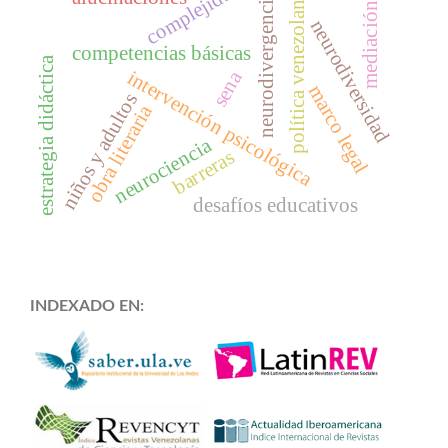
complejidad
política venezolana
neurodivergencia
mediación
neurodiversidad
competencias básicas
estrategia didáctica
intervención psicológica
sena
marco legal
niños y adultos
obra literaria
neurociencia
barreras
desafíos educativos
INDEXADO EN: