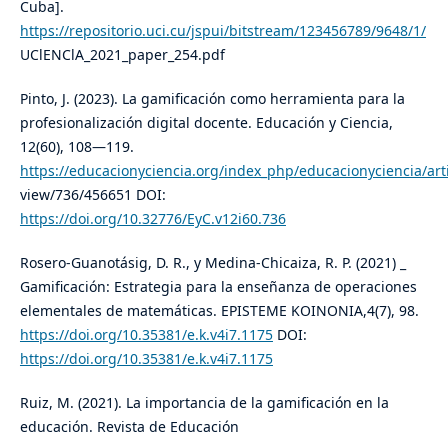
Cuba].
https://repositorio.uci.cu/jspui/bitstream/123456789/9648/1/
UClENClA_2021_paper_254.pdf
Pinto, J. (2023). La gamificación como herramienta para la
profesionalización digital docente. Educación y Ciencia,
12(60), 108—119.
https://educacionyciencia.org/index_php/educacionyciencia/arti
view/736/456651 DOI:
https://doi.org/10.32776/EyC.v12i60.736
Rosero-Guanotásig, D. R., y Medina-Chicaiza, R. P. (2021) _
Gamificación: Estrategia para la enseñanza de operaciones
elementales de matemáticas. EPISTEME KOINONIA,4(7), 98.
https://doi.org/10.35381/e.k.v4i7.1175
DOI:
https://doi.org/10.35381/e.k.v4i7.1175
Ruiz, M. (2021). La importancia de la gamificación en la
educación. Revista de Educación