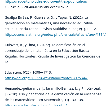
https://repositorio.udes.edu.co/entities/publication/
153b4f8a-65c0-4b6b-9b8ab6ecef81d20d
Guallpa Erráez, P., Guerrero, D., y Tapia, N. (2022). La
gamificación en matemáticas, una necesidad educativa
actual. Ciencia Latina. Revista Multidisciplinar, 6(1), 1—12.
https://ciencialatina.org/index_php/cienciala/a1ticle/view/1814
Guisvert, R., y Lima, L. (2022). La gamificación en el
aprendizaje de la matemática en la Educación Básica
Regular. Horizontes. Revista de Investigación En Ciencias de
La
Educación, 6(25), 1698—1713.
https://doi.org/10.33996/revistahorizontes.v6i25.447
Hemández-peñaranda, J., Jaramillo-Benítez, J., y Rincón-Leal,
J. (2020). Uso y beneficios de la gamificación en la enseñanza
de las matemáticas. Eco Matemático, 11(1 30—38.
https://revistas.ufps.edu.co/index.php/