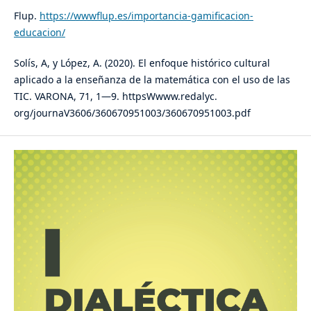
Flup.
https://wwwflup.es/importancia-gamificacion-
educacion/
Solís, A, y López, A. (2020). El enfoque histórico cultural
aplicado a la enseñanza de la matemática con el uso de las
TIC. VARONA, 71, 1—9. httpsWwww.redalyc.
org/journaV3606/360670951003/360670951003.pdf