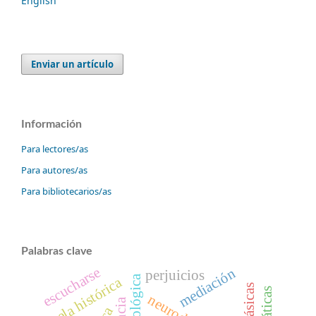
English
Enviar un artículo
Información
Para lectores/as
Para autores/as
Para bibliotecarios/as
Palabras clave
escucharse
mediación
perjuicios
novela histórica