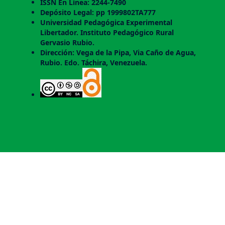
ISSN En Línea: 2244-7490
Depósito Legal: pp 1999802TA777
Universidad Pedagógica Experimental
Libertador. Instituto Pedagógico Rural
Gervasio Rubio.
Dirección: Vega de la Pipa, Via Caño de Agua,
Rubio. Edo. Táchira, Venezuela.