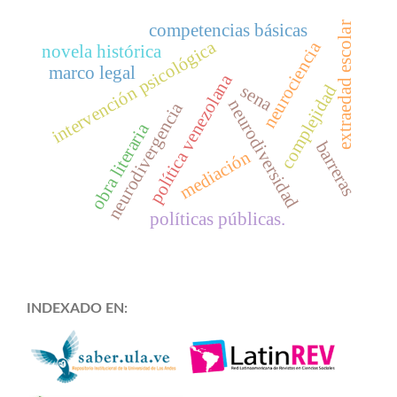
extraedad escolar
competencias básicas
intervención psicológica
neurociencia
novela histórica
marco legal
política venezolana
sena
complejidad
neurodiversidad
neurodivergencia
obra literaria
barreras
mediación
políticas públicas.
INDEXADO EN: