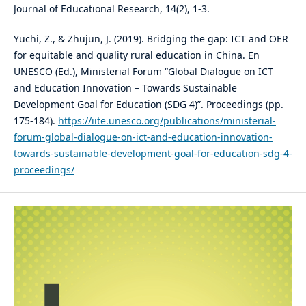
Journal of Educational Research, 14(2), 1-3.
Yuchi, Z., & Zhujun, J. (2019). Bridging the gap: ICT and OER
for equitable and quality rural education in China. En
UNESCO (Ed.), Ministerial Forum “Global Dialogue on ICT
and Education Innovation – Towards Sustainable
Development Goal for Education (SDG 4)”. Proceedings (pp.
175-184).
https://iite.unesco.org/publications/ministerial-
forum-global-dialogue-on-ict-and-education-innovation-
towards-sustainable-development-goal-for-education-sdg-4-
proceedings/