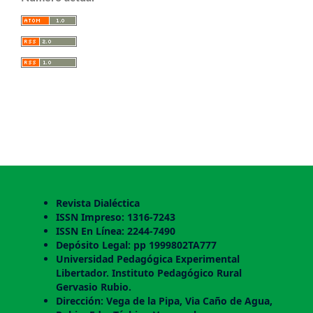
Revista Dialéctica
ISSN Impreso: 1316-7243
ISSN En Línea: 2244-7490
Depósito Legal: pp 1999802TA777
Universidad Pedagógica Experimental
Libertador. Instituto Pedagógico Rural
Gervasio Rubio.
Dirección: Vega de la Pipa, Via Caño de Agua,