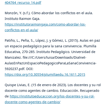
404764_recurso_14.pdf
​Monzón, Y. (s.f.). Cómo abordar los conflictos en el aula.
Instituto Raimon Gaja.
https://institutoraimongaja.com/como-abordar-los-
conflictos-en-el-aula/
​Patiño, L., Peña, S., López, J. y Gómez, L. (2015). Aulas en paz
un espacio pedagógico para la sana convivencia. Plumilla
Educativa, 270-285. Instituto Pedagógico. Universidad de
Manizalez. file:///C:/Users/luisa/Downloads/Dialnet-
AulasEnPazUnEspacioPedagogicoParaLaSanaConvivencia-
5920237.pdf. DOI:
https://doi.org/10.30554/plumillaedu.16.1611.2015
​Quispe Livias, E. (15 de enero de 2023). Los docentes y su rol
docente como agentes de cambio. Educacción. Recuperado
de
https://institutoeducaccion.org/los-docentes-y-su-rol-
docente-como-agentes-de-cambio/