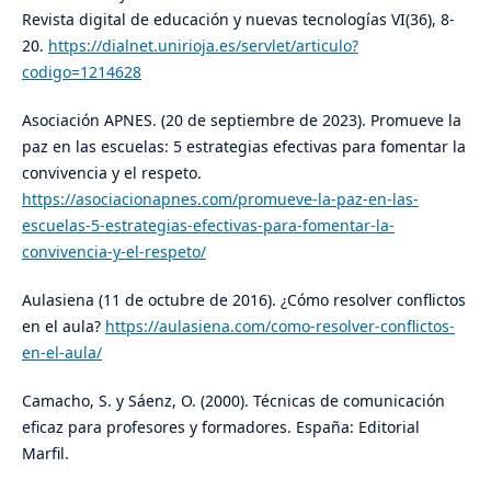
Revista digital de educación y nuevas tecnologías VI(36), 8-
20.
https://dialnet.unirioja.es/servlet/articulo?
codigo=1214628
​Asociación APNES. (20 de septiembre de 2023). Promueve la
paz en las escuelas: 5 estrategias efectivas para fomentar la
convivencia y el respeto.
https://asociacionapnes.com/promueve-la-paz-en-las-
escuelas-5-estrategias-efectivas-para-fomentar-la-
convivencia-y-el-respeto/
​Aulasiena (11 de octubre de 2016). ¿Cómo resolver conflictos
en el aula?
https://aulasiena.com/como-resolver-conflictos-
en-el-aula/
​Camacho, S. y Sáenz, O. (2000). Técnicas de comunicación
eficaz para profesores y formadores. España: Editorial
Marfil.