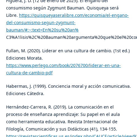
​Figuera, J. D. (12 de enero de 2025). El engaño del
consumismo según Zygmunt Bauman. Quisqueya será
Libre.
https://quisqueyaseralibre.com/economia/el-engano-
del-consumismo-segun-zygmunt-
bauman/#:~:text=En%20su%20an%
C3%A1lisis%2C%20Bauman%20argumenta%20que%20el%20c
​Fullan, M. (2020). Liderar en una cultura de cambio. (1st ed.)
Ediciones Morata.
https://www.perlego.com/book/2076700/liderar-en-una-
cultura-de-cambio-pdf
​Habermas, J. (1999). Conciencia moral y acción comunicativa.
Ediciones Cátedra.
​Hernández-Carrera, R. (2019). La comunicación en el
proceso de enseñanza aprendizaje: Su papel en el aula
como herramienta educativa. Revista Internacional de
Filología, Comunicación y sus Didácticas (41), 134-155.
https://revistascientificas.us.es/index.php/CAUCE/article/view/