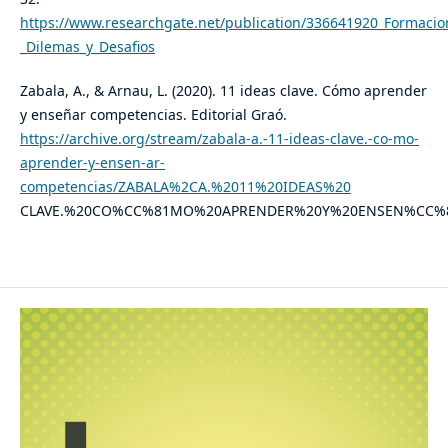
https://www.researchgate.net/publication/336641920_Formacio
_Dilemas_y_Desafios
​Zabala, A., & Arnau, L. (2020). 11 ideas clave. Cómo aprender
y enseñar competencias. Editorial Graó.
https://archive.org/stream/zabala-a.-11-ideas-clave.-co-mo-
aprender-y-ensen-ar-
competencias/ZABALA%2CA.%2011%20IDEAS%20
CLAVE.%20CO%CC%81MO%20APRENDER%20Y%20ENSEN%CC%83