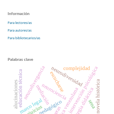
Información
Para lectores/as
Para autores/as
Para bibliotecarios/as
Palabras clave
neurodivergencia
neurodiversidad
intervención psicológica
complejidad
educación técnica
escucharse
novela histórica
alucinaciones
neurociencia
mediación
política venezolana
estrategia didáctica
marco legal
sena
recurso pedagógico
perjuicios
barreras