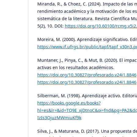
Miranda, R., & Choez, C. (2024). Impacto de las 
rendimiento académico y la motivación de los es
sistemática de la literatura. Revista Científica 
5(2), 10. DOI:
https://doi.org/10.60100/rcmg.v5i2
Moreira, M. (2000). Aprendizaje significativo. Edi
https://www.if.ufrgs.br/public/tapf/tapf_v30n3.p
Muntaner, J., Pinya, C., & Mut, B. (2020). El imp
activas en los resultados académicos.
https://doi.org/10.30827/profesorado.v24i1.8846
https://doi.org/10.30827/profesorado.v24i1.8846
Silberman, M. (1998). Aprendizaje activo. Editori
https://books.google.es/books?
hl=es&lr=&id=TQ9E_xjDtnoC&oi=fnd&pg=PA2&dq
IzIs3QjuzMWmiuKf9k
Silva, J., & Maturana, D. (2017). Una propuesta 