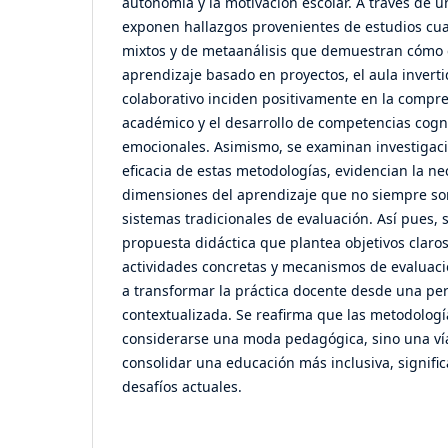
autonomía y la motivación escolar. A través de un
exponen hallazgos provenientes de estudios cuali
mixtos y de metaanálisis que demuestran cómo 
aprendizaje basado en proyectos, el aula invertid
colaborativo inciden positivamente en la compr
académico y el desarrollo de competencias cognit
emocionales. Asimismo, se examinan investigaci
eficacia de estas metodologías, evidencian la ne
dimensiones del aprendizaje que no siempre so
sistemas tradicionales de evaluación. Así pues,
propuesta didáctica que plantea objetivos claro
actividades concretas y mecanismos de evaluaci
a transformar la práctica docente desde una pers
contextualizada. Se reafirma que las metodologí
considerarse una moda pedagógica, sino una vía
consolidar una educación más inclusiva, signific
desafíos actuales.