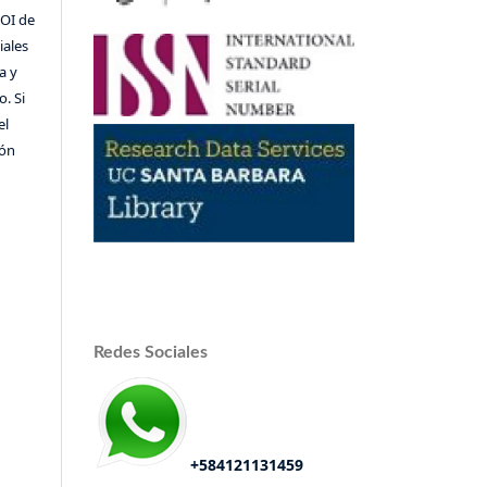
DOI de
iales
a y
o. Si
el
ión
Redes Sociales
+584121131459