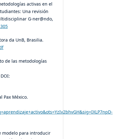
metodologías activas en el
tudiantes: Una revisión
Multidisciplinar G-ner@ndo,
.305
tora da UnB, Brasilia.
df
acto de las metodologías
DOI:
al Pax México.
=aprendizaje+activo&ots=YzIv2bhvGH&sig=IXLP7npD-
de modelo para introducir