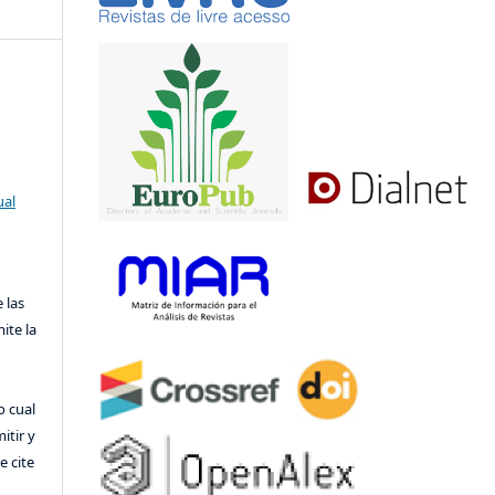
ual
 las
ite la
o cual
itir y
 cite