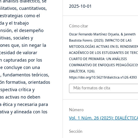
 análisis dialéctico, se
2025-10-01
tativos, cuantitativos,
estrategias como el
a y el trabajo
Cómo citar
ensión, el desempeño
Oscar Fernando Martínez Orjuela, & Janneth
ivas, sociales y
Bautista Forero. (2025). IMPACTO DE LAS
ones que, sin negar la
METODOLOGÍAS ACTIVAS EN EL RENDIMIE
cesidad de valorar
ACADÉMICO DE LOS ESTUDIANTES DE TERC
CUARTO DE PRIMARIA: UN ANÁLISIS
n capturadas por los
COMPARATIVO DE ENFOQUES PEDAGÓGICOS
 se concluye con una
DIALÉCTICA
,
1
(26).
s, fundamentos teóricos,
https://doi.org/10.56219/dialctica.v1i26.4393
ón formativa, orientados
Más formatos de cita
pectiva crítica y
as activas no deben
 ética y necesaria para
Número
ativa y alineada con los
Vol. 1 Núm. 26 (2025): DIALÉCTIC
Sección