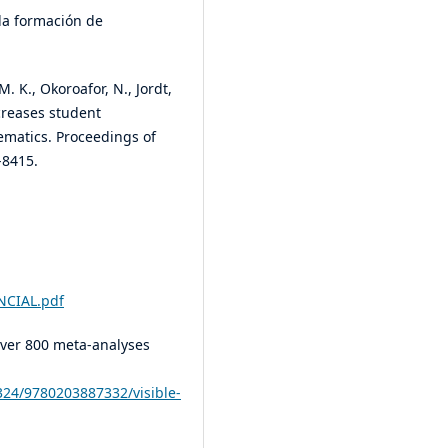
 la formación de
. K., Okoroafor, N., Jordt,
ncreases student
ematics. Proceedings of
-8415.
NCIAL.pdf
f over 800 meta-analyses
324/9780203887332/visible-