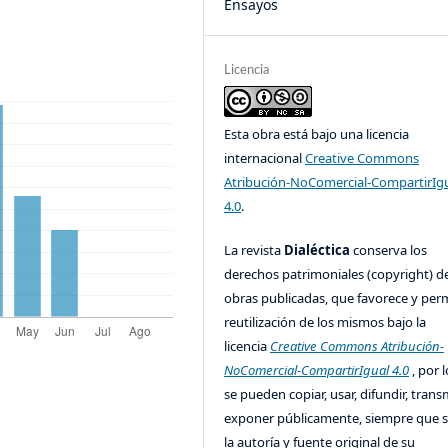
Ensayos
Licencia
Esta obra está bajo una licencia
internacional
Creative Commons
Atribución-NoComercial-CompartirIg
4.0
.
La revista
Dialéctica
conserva los
derechos patrimoniales (copyright) de
obras publicadas, que favorece y perm
reutilización de los mismos bajo la
licencia
Creative Commons Atribución-
NoComercial-CompartirIgual 4.0
, por l
se pueden copiar, usar, difundir, transm
exponer públicamente, siempre que se
la autoría y fuente original de su