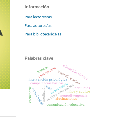
Información
Para lectores/as
Para autores/as
Para bibliotecarios/as
Palabras clave
educación técnica
barreras
obra literaria
neurodiversidad
intervención psicológica
neurociencia
competencias básicas
política venezolana
sena
mediación
perjuicios
escucharse
complejidad
niños y adultos
neurodivergencia
alucinaciones
comunicación educativa