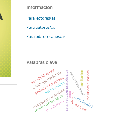
Información
Para lectores/as
Para autores/as
Para bibliotecarios/as
Palabras clave
novela histórica
políticas públicas.
mediación
intervención psicológica
estrategia didáctica
neurodiversidad
política venezolana
neurociencia
neurodivergencia
competencias básicas
sena
recurso pedagógico
complejidad
obra literaria
barreras