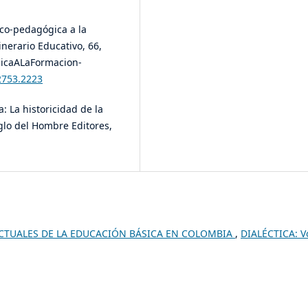
fico-pedagógica a la
inerario Educativo, 66,
gicaALaFormacion-
2753.2223
a: La historicidad de la
glo del Hombre Editores,
CTUALES DE LA EDUCACIÓN BÁSICA EN COLOMBIA
,
DIALÉCTICA: Vo