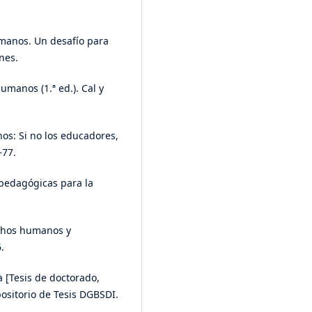
manos. Un desafío para
nes.
umanos (1.ª ed.). Cal y
s: Si no los educadores,
–77.
 pedagógicas para la
echos humanos y
.
va [Tesis de doctorado,
sitorio de Tesis DGBSDI.