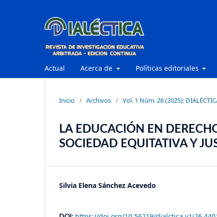
Actual
Acerca de
Políticas editoriales
Inicio
/
Archivos
/
Vol. 1 Núm. 26 (2025): DIALÉCTIC
LA EDUCACIÓN EN DERECH
SOCIEDAD EQUITATIVA Y JU
Silvia Elena Sánchez Acevedo
https://doi.org/10.56219/dialctica.v1i26.440
DOI: