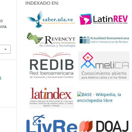
INDEXADO EN:
MO
USTA.
A