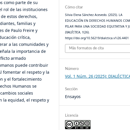
s como parte de su
Cómo citar
l rol de las instituciones
Silvia Elena Sánchez Acevedo. (2025). LA
 de estos derechos,
EDUCACIÓN EN DERECHOS HUMANOS CO
iantes, familias y
PILAR PARA UNA SOCIEDAD EQUITATIVA Y J
s de Paulo Freire y
DIALÉCTICA
,
1
(26).
cación crítica,
https://doi.org/10.56219/dialctica.v1i26.4401
erar a las comunidades y
Más formatos de cita
señala la importancia de
nflicto armado
umanos puede contribuir
Número
Al fomentar el respeto y la
Vol. 1 Núm. 26 (2025): DIALÉCTIC
n y el fortalecimiento
erechos Humanos se
Sección
cambios sociales
Ensayos
 la equidad, el respeto y
Licencia