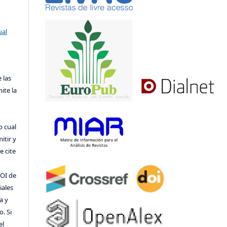
ual
 las
ite la
o cual
itir y
 cite
DOI de
iales
a y
o. Si
el