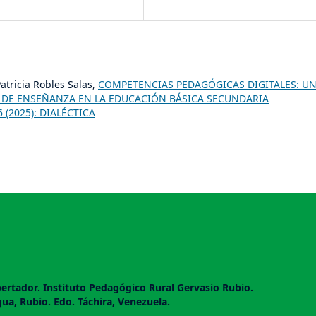
tricia Robles Salas,
COMPETENCIAS PEDAGÓGICAS DIGITALES: U
DE ENSEÑANZA EN LA EDUCACIÓN BÁSICA SECUNDARIA
6 (2025): DIALÉCTICA
ertador. Instituto Pedagógico Rural Gervasio Rubio.
gua, Rubio. Edo. Táchira, Venezuela.