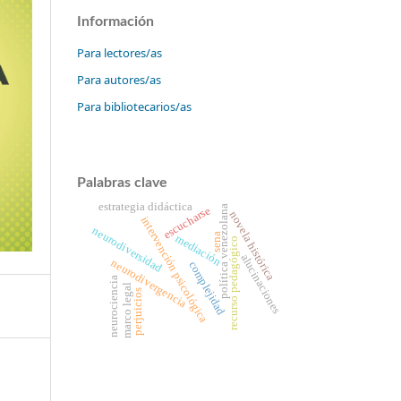
Información
Para lectores/as
Para autores/as
Para bibliotecarios/as
Palabras clave
estrategia didáctica
política venezolana
escucharse
novela histórica
intervención psicológica
neurodiversidad
sena
mediación
recurso pedagógico
alucinaciones
neurodivergencia
complejidad
neurociencia
marco legal
perjuicios