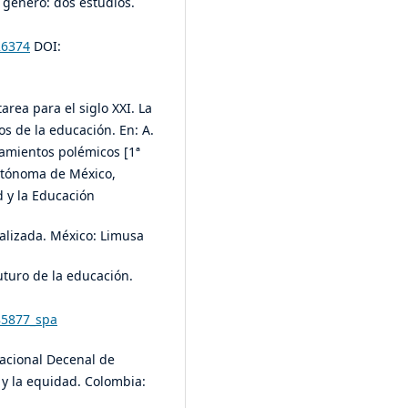
 género: dos estudios.
26374
DOI:
area para el siglo XXI. La
os de la educación. En: A.
camientos polémicos [1ª
Autónoma de México,
d y la Educación
nalizada. México: Limusa
futuro de la educación.
85877_spa
Nacional Decenal de
 y la equidad. Colombia: