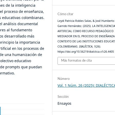
nes de la inteligencia
 el proceso de enseñanza,
Cómo citar
es educativas colombianas.
Leydi Patricia Robles Salas, & José Humberto
del análisis documental
Garrido Hernández. (2025). LA INTELIGENCI
tores al fundamento
ARTIFICIAL COMO RECURSO PEDAGÓGICO
os desarrollado más
MEDIADOR EN EL PROCESO DE ENSEÑANZA 
CONTEXTO DE LAS INSTITUCIONES EDUCAT
principio la importancia
COLOMBIANAS.
DIALÉCTICA
,
1
(26).
tificial en los procesos de
https://doi.org/10.56219/dialctica.v1i26.4405
n de una humanización de
colectivo educativo
Más formatos de cita
jo de prompts que puedan
ormativo.
Número
Vol. 1 Núm. 26 (2025): DIALÉCTIC
Sección
Ensayos