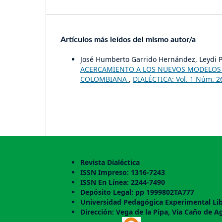
Artículos más leídos del mismo autor/a
José Humberto Garrido Hernández, Leydi Pa
ACERCAMIENTO A LOS NUEVOS MODELOS 
COLOMBIANA
,
DIALÉCTICA: Vol. 1 Núm. 2
Revista Dialéctica
ISSN Impreso: 1316-7243
ISSN En Línea: 2244-7490
Depósito Legal: pp 1999802TA777
Universidad Pedagógica Experimental Lib
Dirección: Vega de la Pipa, Via Caño de A