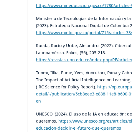
https://www.mineducacion.gov.co/1780/articles
Ministerio de Tecnologías de la Información y l
(2023). Estrategia Nacional Digital de Colombia 
https://www.mintic.gov.co/portal/715/articles-3
Rueda, Rocío y Uribe, Alejandro. (2022). Cibercu
Latinoamérica. Folios, (56), 205-218.
https://revistas.upn.edu.co/index.php/RF/articl
Tuomi, Illka, Punie, Yves, Vuorukari, Riina y Cabr
The Impact of Artificial Intelligence on Learnin
(JRC Science for Policy Report).
https://op.europa
detail/-/publication/5cb8eee3-e888-11e8-b690
en
UNESCO. (2024). El uso de la IA en educación: de
queremos.
https://www.unesco.org/es/articles/el
educacion-decidir-el-futuro-que-queremos