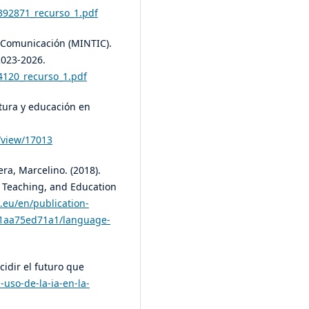
-392871_recurso_1.pdf
a Comunicación (MINTIC).
2023-2026.
34120_recurso_1.pdf
ltura y educación en
e/view/17013
era, Marcelino. (2018).
g, Teaching, and Education
.eu/en/publication-
-01aa75ed71a1/language-
cidir el futuro que
-uso-de-la-ia-en-la-