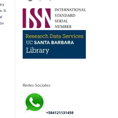
a y
o. Si
el
ión
Redes Sociales
+584121131459