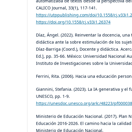
automatizada de textos desde la perspectiva del
CALICO Journal, 33(1), 117-141.
https://utppublishing.com/doi/10.1558/cj.v33i1.
https://doi.org/10.1558/cj.v33i1.26374
Díaz, Ángel. (2022). Reinventar la docencia, una t
didáctica ante la sobre estimulación de los sujet
Díaz-Barriga (Coord.), Docente y didáctica. Acer
Ed.], pp. 35-66. México: Universidad Nacional 
Instituto de Investigaciones sobre la Universida
Ferrini, Rita. (2006). Hacia una educación perso
Giannini, Stefania. (2023). La IA generativa y el 
UNESCO, pp. 1-9.
https://unesdoc.unesco.org/ark:/48223/pf00003
Ministerio de Educación Nacional. (2017). Plan 
Educación 2016-2026. El camino hacia la calidad
Ministerio de Educación Nacional.