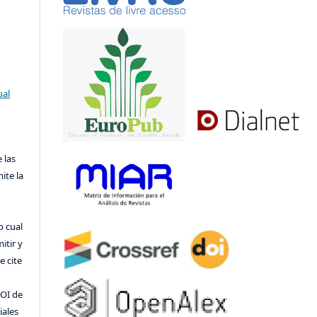
ual
 las
ite la
o cual
itir y
 cite
DOI de
iales