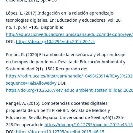
López, L. (2017) Indagación en la relación aprendizaje-
tecnologías digitales. En: Educación y educadores, vol. 20,
no. 1, p. 91 –105. Disponible:
http://educacionyeducadores.unisabana.edu.co/index.php/eye/a
DOI:
https://doi.org/10.5294/edu.2017.20.1.5
Porlán, R. (2020) El cambio de la enseñanza y el aprendizaje
en tiempos de pandemia. Revista de Educación Ambiental y
Sostenibilidad 2(1), 1502.Recuperado de:
https://rodin.uca.es/bitstream/handle/10498/23914/REAyS%
sequence=1&isAllowed=y
DOI:
https://doi.org/10.25267/Rev_educ_ambient_sostenibilidad.2020
Rangel, A. (2015). Competencias docentes digitales:
propuesta de un perfil Pixel-Bit. Revista de Medios y
Educación. Sevilla,España: Universidad de Sevilla,46(1),235-
248.Recuperadode:
https://doi.org/10.12795/pixelbit.2015.i46.15
DOI:
https://doi.org/10.12795/pixelbit.2015.i46.15