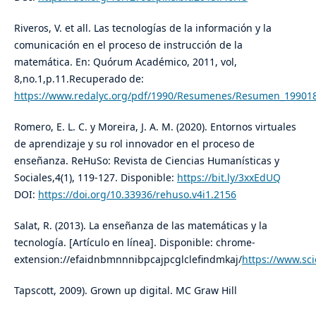
Riveros, V. et all. Las tecnologías de la información y la
comunicación en el proceso de instrucción de la
matemática. En: Quórum Académico, 2011, vol,
8,no.1,p.11.Recuperado de:
https://www.redalyc.org/pdf/1990/Resumenes/Resumen_19901
Romero, E. L. C. y Moreira, J. A. M. (2020). Entornos virtuales
de aprendizaje y su rol innovador en el proceso de
enseñanza. ReHuSo: Revista de Ciencias Humanísticas y
Sociales,4(1), 119-127. Disponible:
https://bit.ly/3xxEdUQ
DOI:
https://doi.org/10.33936/rehuso.v4i1.2156
Salat, R. (2013). La enseñanza de las matemáticas y la
tecnología. [Artículo en línea]. Disponible: chrome-
extension://efaidnbmnnnibpcajpcglclefindmkaj/
https://www.sc
Tapscott, 2009). Grown up digital. MC Graw Hill