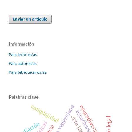
Enviar un artículo
Información
Para lectores/as
Para autores/as
Para bibliotecarios/as
Palabras clave
complejidad
política venezolana
neurodiversidad
escucharse
obra literaria
marco legal
mediación