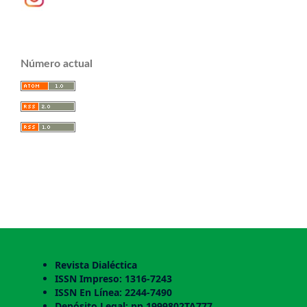
Número actual
Revista Dialéctica
ISSN Impreso: 1316-7243
ISSN En Línea: 2244-7490
Depósito Legal: pp 1999802TA777