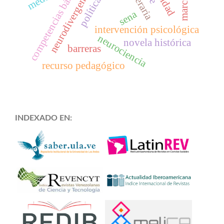
competencias básicas
neurodivergencia
sena
intervención psicológica
neurociencia
novela histórica
barreras
recurso pedagógico
INDEXADO EN: