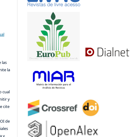
ual
 las
ite la
o cual
itir y
 cite
DOI de
iales
a y