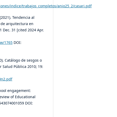
iones/indice/trabajos_completos/anio25_2/casari.pdf
(2021). Tendencia al
de arquitectura en
 Dec. 31 [cited 2024 Apr.
iew/1765
DOI:
0). Catálogo de sesgos o
r Salud Pública 2010; 19:
0n2.pdf
 School engagement:
Review of Educational
6543074001059 DOI: