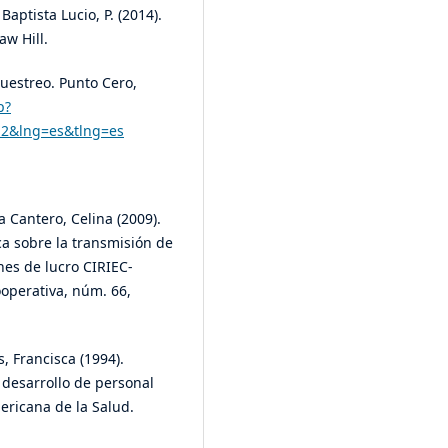
aptista Lucio, P. (2014).
aw Hill.
muestreo. Punto Cero,
p?
12&lng=es&tlng=es
la Cantero, Celina (2009).
eca sobre la transmisión de
nes de lucro CIRIEC-
ooperativa, núm. 66,
, Francisca (1994).
 desarrollo de personal
ricana de la Salud.