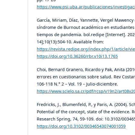
https://www.psi.uba.ar/publicaciones/investigac
García, Miriam, Díaz, Yannette, Vergel Mawency 
síndrome de Burnout académico en estudiantes 
tiempos de pandemia. bol.redipe [Internet]. 2021
14];10(13):504-10. Available from:
https://revista.redipe.org/index.php/1/article/v
https://doi.org/10.36260/rbr.v10i13.1765
Choi, Bernard Granero, Ricardo y Pak, Anita (201
errores en cuestionarios sobre salud. Rev Costar
106-118 N.° 2 – Vol. 19 – Julio-diciembre.
https://www.scielo.sa.cr/pdf/rcsp/v19n2/art08v2
Fredricks, J., Blumenfeld, P., y Paris, A. (2004).
Potential of the concept, state of the evidence. 
Research Spring, 74, 59-109. doi: 10.3102/0034
https://doi.org/10.3102/00346543074001059