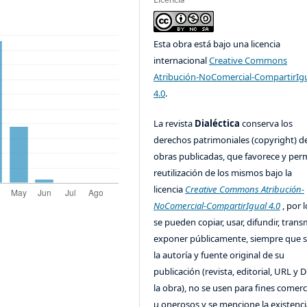
Licencia
Esta obra está bajo una licencia
internacional
Creative Commons
Atribución-NoComercial-CompartirIg
4.0
.
La revista
Dialéctica
conserva los
derechos patrimoniales (copyright) de
obras publicadas, que favorece y perm
reutilización de los mismos bajo la
licencia
Creative Commons Atribución-
NoComercial-CompartirIgual 4.0
, por l
se pueden copiar, usar, difundir, transm
exponer públicamente, siempre que se
la autoría y fuente original de su
publicación (revista, editorial, URL y 
la obra), no se usen para fines comerc
u onerosos y se mencione la existenci