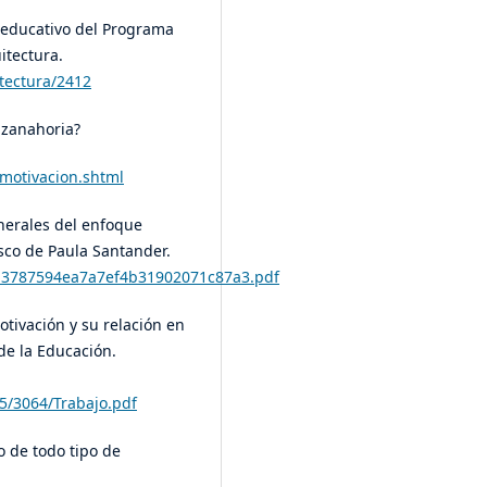
 educativo del Programa
itectura.
tectura/2412
a zanahoria?
/motivacion.shtml
nerales del enfoque
isco de Paula Santander.
33a3787594ea7a7ef4b31902071c87a3.pdf
otivación y su relación en
de la Educación.
35/3064/Trabajo.pdf
o de todo tipo de