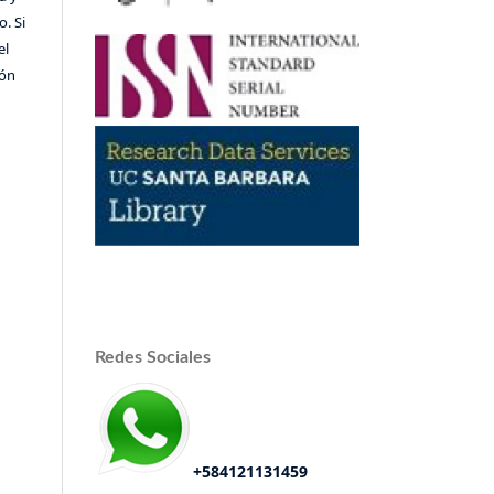
o. Si
el
ión
Redes Sociales
+584121131459