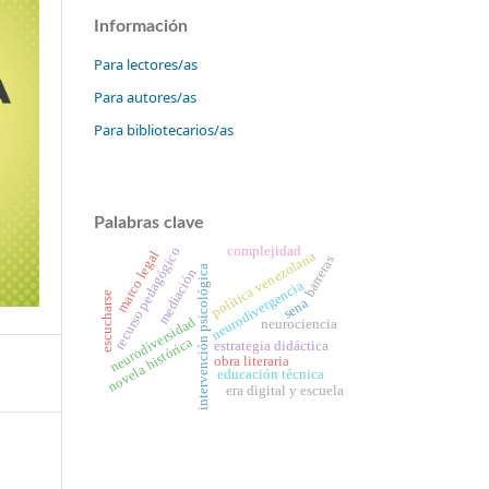
Información
Para lectores/as
Para autores/as
Para bibliotecarios/as
Palabras clave
complejidad
recurso pedagógico
marco legal
política venezolana
barreras
intervención psicológica
mediación
neurodivergencia
escucharse
sena
neurodiversidad
neurociencia
novela histórica
estrategia didáctica
obra literaria
educación técnica
era digital y escuela