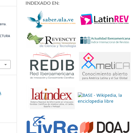
INDEXADO EN:
erra.
ECTURA
A