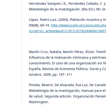
Hernández Sampieri, R., Fernández Collado, C. y B
Metodología de la Investigación. (6ta Ed.). Mc Gr
López, Pedro Luis. (2004). Población muestra y 
09(08), 69-74.
http://www.scielo.org.bo/scielo.ph
script=sci_arttext&pid=S1815-027620040001000
.
Martín Cruz, Natalia; Martín Pérez, Víctor; Trevil
Influencia de la motivación intrínseca y extríns
conocimiento. El caso de una organización sin fi
España, Revista de Economía Pública, Social y C
octubre, 2009, pp. 187- 211
Pineda, Beatriz; De Alvarado, Eva Luz; De Canales
Metodología de la investigación, manual para el
de salud, Segunda edición. Organización Paname
Washington.