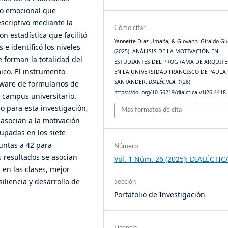
no emocional que
escriptivo mediante la
Cómo citar
on estadística que facilitó
Yannette Díaz Umaña, & Giovanni Giraldo Gu
e identificó los niveles
(2025). ANÁLISIS DE LA MOTIVACIÓN EN
 forman la totalidad del
ESTUDIANTES DEL PROGRAMA DE ARQUIT
ico. El instrumento
EN LA UNIVERSIDAD FRANCISCO DE PAULA
SANTANDER.
DIALÉCTICA
,
1
(26).
tware de formularios de
https://doi.org/10.56219/dialctica.v1i26.4418
l campus universitario.
 para esta investigación,
Más formatos de cita
asocian a la motivación
upadas en los siete
untas a 42 para
Número
s resultados se asocian
Vol. 1 Núm. 26 (2025): DIALÉCTIC
 en las clases, mejor
iliencia y desarrollo de
Sección
Portafolio de Investigación