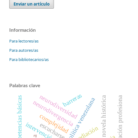
Enviar un artículo
Información
Para lectores/as
Para autores/as
Para bibliotecarios/as
Palabras clave
barreras
neurodiversidad
formación profesiona
novela histórica
competencias básicas
política venezolana
neurodivergencia
complejidad
escucharse
mediación