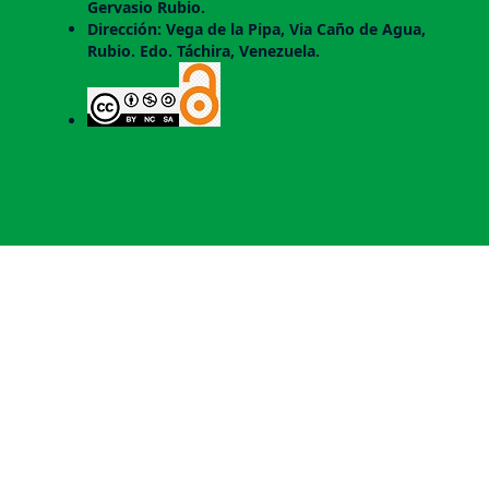
Gervasio Rubio.
Dirección: Vega de la Pipa, Via Caño de Agua,
Rubio. Edo. Táchira, Venezuela.