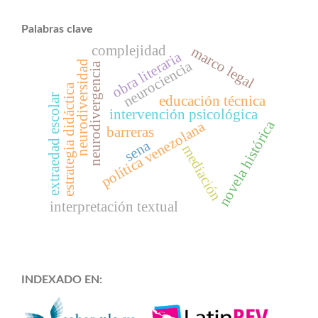
Palabras clave
complejidad
marco legal
obra literaria
neurociencia
neurodiversidad
neurodivergencia
estrategia didáctica
extraedad escolar
educación técnica
intervención psicológica
novela histórica
política venezolana
barreras
sena
mediación
interpretación textual
INDEXADO EN: